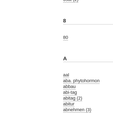
8
80
A
aal
aba. phytohormon
abbau
abi-tag
abitag (2)
abitur
abnehmen (3)