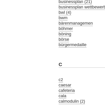
businessplan (21)
businessplan wettbewer
bwl (4)
bwm
bärenmanagemen
böhmer
böning
börse
bürgermedaille
C
c2
caesar
cafeteria
cala
calmodulin (2)