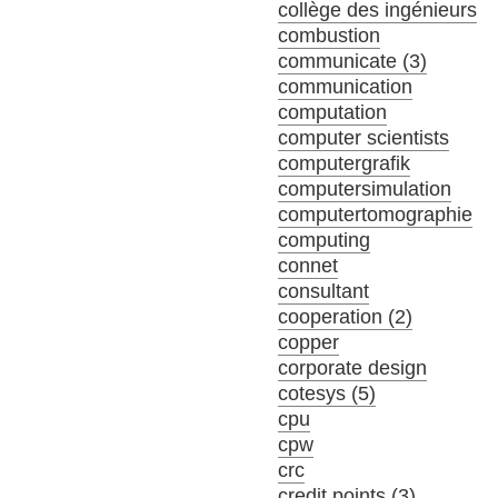
collège des ingénieurs
combustion
communicate (3)
communication
computation
computer scientists
computergrafik
computersimulation
computertomographie
computing
connet
consultant
cooperation (2)
copper
corporate design
cotesys (5)
cpu
cpw
crc
credit points (3)