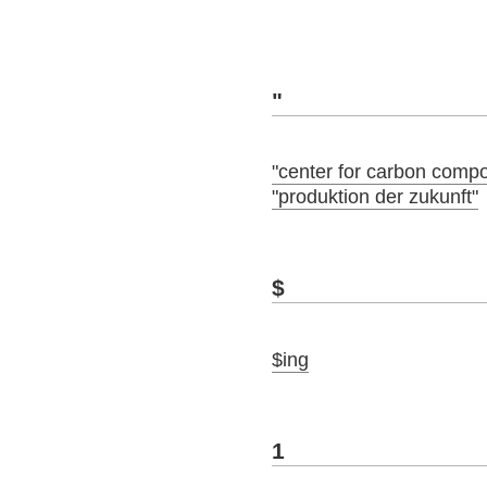
"
"center for carbon compo
"produktion der zukunft"
$
$ing
1