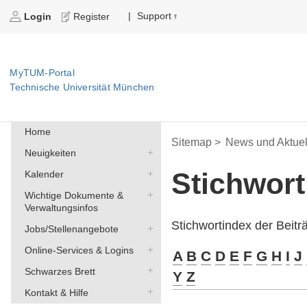
Support
|
Login
Register
MyTUM-Portal
Technische Universität München
Home
Sitemap >
News und Aktuel
Neuigkeiten
Stichwor
Kalender
Wichtige Dokumente &
Verwaltungsinfos
Stichwortindex der Beit
Jobs/Stellenangebote
Online-Services & Logins
A
B
C
D
E
F
G
H
I
J
Schwarzes Brett
Y
Z
Kontakt & Hilfe