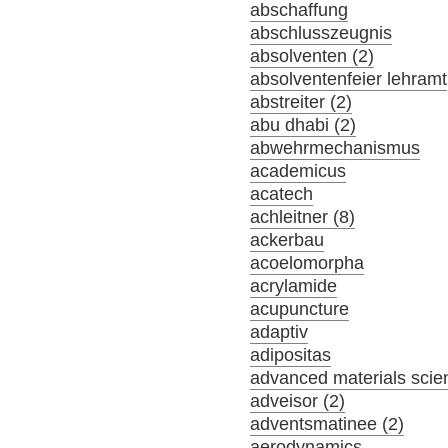
abschaffung
abschlusszeugnis
absolventen (2)
absolventenfeier lehramt
abstreiter (2)
abu dhabi (2)
abwehrmechanismus
academicus
acatech
achleitner (8)
ackerbau
acoelomorpha
acrylamide
acupuncture
adaptiv
adipositas
advanced materials scie
adveisor (2)
adventsmatinee (2)
aerodynamics