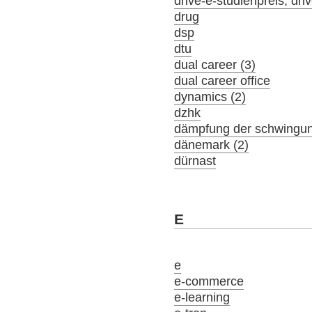
drive-e-studienpreis; driv
drug
dsp
dtu
dual career (3)
dual career office
dynamics (2)
dzhk
dämpfung der schwingu
dänemark (2)
dürnast
E
e
e-commerce
e-learning