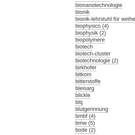
bionanotechnologie
bionik
bionik-lehrstuhl für wei
biophysics (4)
biophysik (2)
biopolymere
biotech
biotech-cluster
biotechnologie (2)
birkhofer
bitkom
bitterstoffe
bleisarg
blickle
blq
blutgerinnung
bmbf (4)
bmw (5)
bode (2)