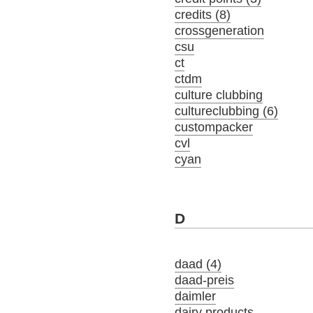
credits (8)
crossgeneration
csu
ct
ctdm
culture clubbing
cultureclubbing (6)
custompacker
cvl
cyan
D
daad (4)
daad-preis
daimler
dairy products