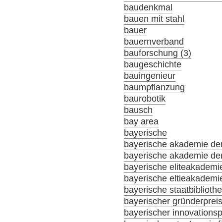
baudenkmal
bauen mit stahl
bauer
bauernverband
bauforschung (3)
baugeschichte
bauingenieur
baumpflanzung
baurobotik
bausch
bay area
bayerische
bayerische akademie der
bayerische akademie der
bayerische eliteakademi
bayerische eltieakademi
bayerische staatbiblioth
bayerischer gründerprei
bayerischer innovationsp