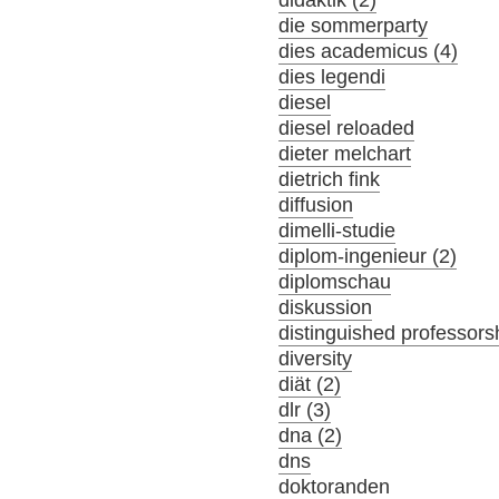
didaktik (2)
die sommerparty
dies academicus (4)
dies legendi
diesel
diesel reloaded
dieter melchart
dietrich fink
diffusion
dimelli-studie
diplom-ingenieur (2)
diplomschau
diskussion
distinguished professors
diversity
diät (2)
dlr (3)
dna (2)
dns
doktoranden