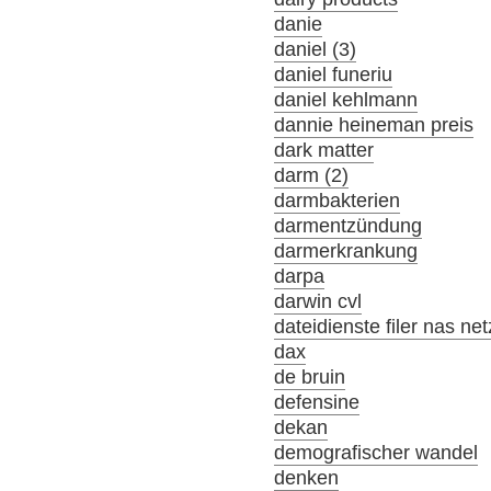
danie
daniel (3)
daniel funeriu
daniel kehlmann
dannie heineman preis
dark matter
darm (2)
darmbakterien
darmentzündung
darmerkrankung
darpa
darwin cvl
dateidienste filer nas ne
dax
de bruin
defensine
dekan
demografischer wandel
denken