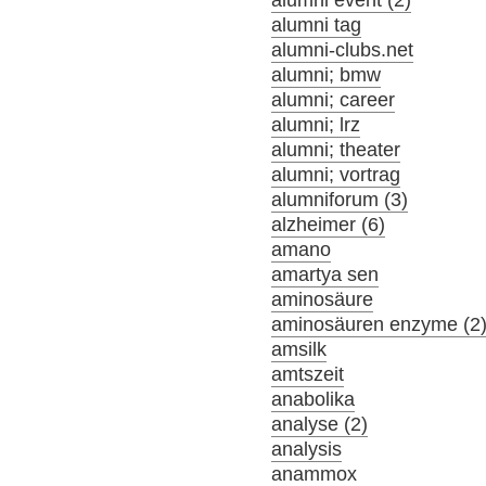
alumni event (2)
alumni tag
alumni-clubs.net
alumni; bmw
alumni; career
alumni; lrz
alumni; theater
alumni; vortrag
alumniforum (3)
alzheimer (6)
amano
amartya sen
aminosäure
aminosäuren enzyme (2
amsilk
amtszeit
anabolika
analyse (2)
analysis
anammox