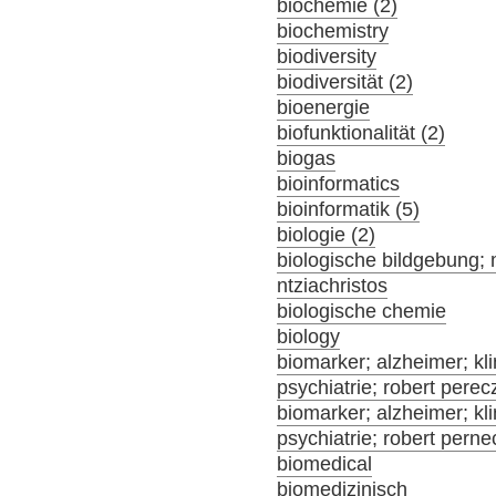
biochemie (2)
biochemistry
biodiversity
biodiversität (2)
bioenergie
biofunktionalität (2)
biogas
bioinformatics
bioinformatik (5)
biologie (2)
biologische bildgebung; 
ntziachristos
biologische chemie
biology
biomarker; alzheimer; klin
psychiatrie; robert perec
biomarker; alzheimer; klin
psychiatrie; robert pern
biomedical
biomedizinisch