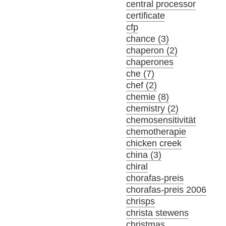
central processor
certificate
cfp
chance (3)
chaperon (2)
chaperones
che (7)
chef (2)
chemie (8)
chemistry (2)
chemosensitivität
chemotherapie
chicken creek
china (3)
chiral
chorafas-preis
chorafas-preis 2006
chrisps
christa stewens
christmas