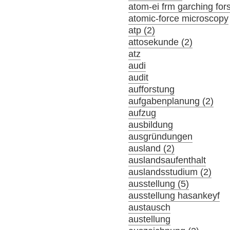
atom-ei frm garching fo
atomic-force microscopy
atp (2)
attosekunde (2)
atz
audi
audit
aufforstung
aufgabenplanung (2)
aufzug
ausbildung
ausgründungen
ausland (2)
auslandsaufenthalt
auslandsstudium (2)
ausstellung (5)
ausstellung hasankeyf
austausch
austellung