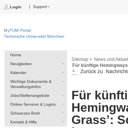
Support
|
Login
MyTUM-Portal
Technische Universität München
Home
Sitemap >
News und Aktuel
Neuigkeiten
Für künftige Hemingways 
Zurück zu
Nachricht
Kalender
Wichtige Dokumente &
Verwaltungsinfos
Für künft
Jobs/Stellenangebote
Hemingw
Online-Services & Logins
Schwarzes Brett
Grass’: S
Kontakt & Hilfe