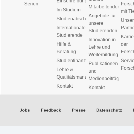
Einschreibung
Serien
Forsc
Mitarbeitenden
Im Studium
mit Ti
Angebote für
Studienabschluss
Unser
unsere
Internationale
Partn
Studierenden
Studierende
Karrie
Innovation in
Hilfe &
der
Lehre und
Beratung
Forsc
Weiterbildung
Studienfinanzierung
Servic
Publikationen
Forsc
Lehre &
und
Qualitätsmanagement
Medienbeiträge
Kontakt
Kontakt
Jobs
Feedback
Presse
Datenschutz