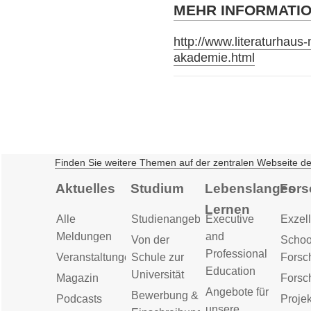
MEHR INFORMATI
http://www.literaturhau
akademie.html
Finden Sie weitere Themen auf der zentralen Webseite d
Aktuelles
Studium
Lebenslanges
Fors
Lernen
Alle
Studienangebot
Executive
Exzell
Meldungen
and
Von der
Schoo
Professional
Veranstaltungen
Schule zur
Forsc
Education
Universität
Magazin
Forsc
Angebote für
Bewerbung &
Podcasts
Proje
unsere