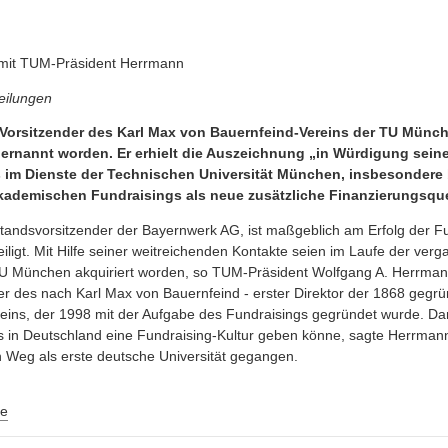
mit TUM-Präsident Herrmann
eilungen
, Vorsitzender des Karl Max von Bauernfeind-Vereins der TU Münc
ernannt worden. Er erhielt die Auszeichnung „in Würdigung seine
s im Dienste der Technischen Universität München, insbesondere
ademischen Fundraisings als neue zusätzliche Finanzierungsquell
standsvorsitzender der Bayernwerk AG, ist maßgeblich am Erfolg der 
teiligt. Mit Hilfe seiner weitreichenden Kontakte seien im Laufe der ve
 TU München akquiriert worden, so TUM-Präsident Wolfgang A. Herrmann
der des nach Karl Max von Bauernfeind - erster Direktor der 1868 gegr
reins, der 1998 mit der Aufgabe des Fundraisings gegründet wurde. 
s in Deutschland eine Fundraising-Kultur geben könne, sagte Herrmann.
Weg als erste deutsche Universität gegangen.
e