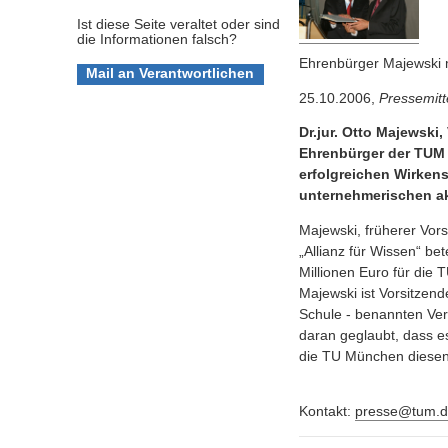
Ist diese Seite veraltet oder sind
die Informationen falsch?
Ehrenbürger Majewski 
25.10.2006,
Pressemitt
Dr.jur. Otto Majewski
Ehrenbürger der TUM 
erfolgreichen Wirken
unternehmerischen ak
Majewski, früherer Vor
„Allianz für Wissen“ be
Millionen Euro für die
Majewski ist Vorsitzen
Schule - benannten Ve
daran geglaubt, dass e
die TU München diesen 
Kontakt:
presse@tum.d