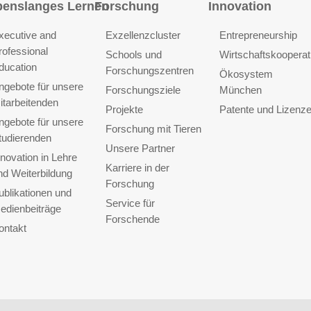
benslanges Lernen
Forschung
Innovation
xecutive and
Exzellenzcluster
Entrepreneurship
rofessional
Schools und
Wirtschaftskooperat
ducation
Forschungszentren
Ökosystem
ngebote für unsere
Forschungsziele
München
itarbeitenden
Projekte
Patente und Lizenz
ngebote für unsere
Forschung mit Tieren
tudierenden
Unsere Partner
nnovation in Lehre
Karriere in der
nd Weiterbildung
Forschung
ublikationen und
Service für
edienbeiträge
Forschende
ontakt