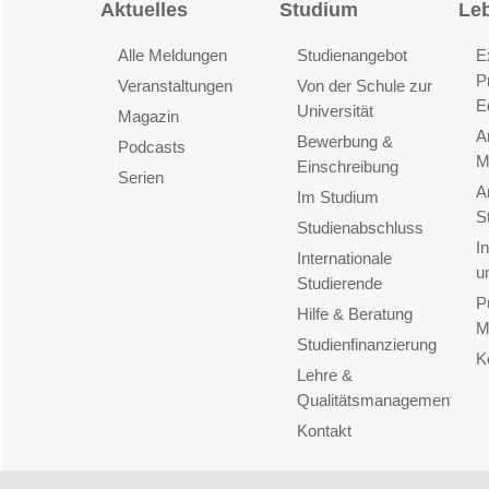
Aktuelles
Studium
Le
Alle Meldungen
Studienangebot
E
P
Veranstaltungen
Von der Schule zur
E
Universität
Magazin
A
Bewerbung &
Podcasts
M
Einschreibung
Serien
A
Im Studium
S
Studienabschluss
I
Internationale
u
Studierende
P
Hilfe & Beratung
M
Studienfinanzierung
K
Lehre &
Qualitätsmanagement
Kontakt