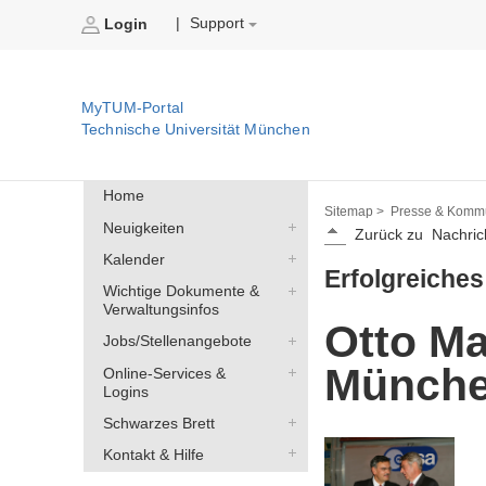
Support
|
Login
MyTUM-Portal
Technische Universität München
Home
Sitemap >
Presse & Kommu
Neuigkeiten
Zurück zu
Nachric
Kalender
Erfolgreiches
Wichtige Dokumente &
Verwaltungsinfos
Otto Ma
Jobs/Stellenangebote
Münch
Online-Services &
Logins
Schwarzes Brett
Kontakt & Hilfe