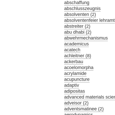
abschaffung
abschlusszeugnis
absolventen (2)
absolventenfeier lehramt
abstreiter (2)
abu dhabi (2)
abwehrmechanismus
academicus
acatech
achleitner (8)
ackerbau
acoelomorpha
acrylamide
acupuncture
adaptiv
adipositas
advanced materials scie
adveisor (2)
adventsmatinee (2)
aerodynamics