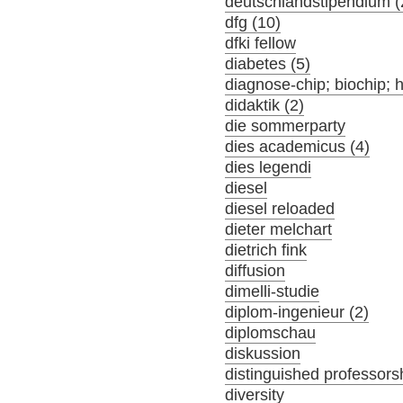
deutschlandstipendium (
dfg (10)
dfki fellow
diabetes (5)
diagnose-chip; biochip; 
didaktik (2)
die sommerparty
dies academicus (4)
dies legendi
diesel
diesel reloaded
dieter melchart
dietrich fink
diffusion
dimelli-studie
diplom-ingenieur (2)
diplomschau
diskussion
distinguished professors
diversity