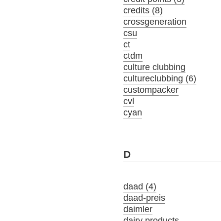
credits (8)
crossgeneration
csu
ct
ctdm
culture clubbing
cultureclubbing (6)
custompacker
cvl
cyan
D
daad (4)
daad-preis
daimler
dairy products