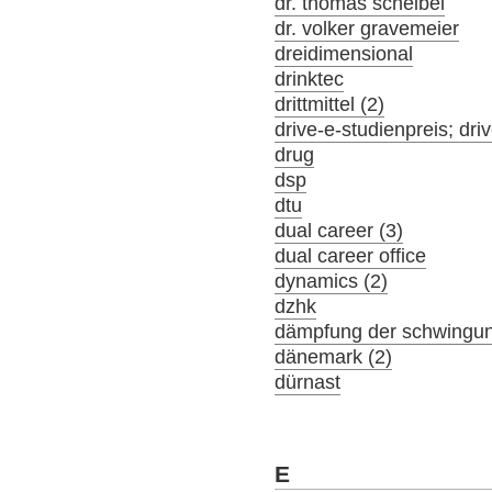
dr. thomas scheibel
dr. volker gravemeier
dreidimensional
drinktec
drittmittel (2)
drive-e-studienpreis; driv
drug
dsp
dtu
dual career (3)
dual career office
dynamics (2)
dzhk
dämpfung der schwingu
dänemark (2)
dürnast
E