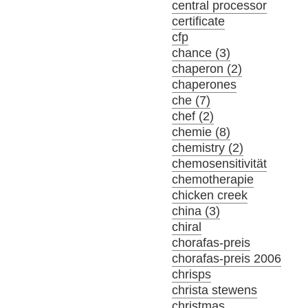
central processor
certificate
cfp
chance (3)
chaperon (2)
chaperones
che (7)
chef (2)
chemie (8)
chemistry (2)
chemosensitivität
chemotherapie
chicken creek
china (3)
chiral
chorafas-preis
chorafas-preis 2006
chrisps
christa stewens
christmas