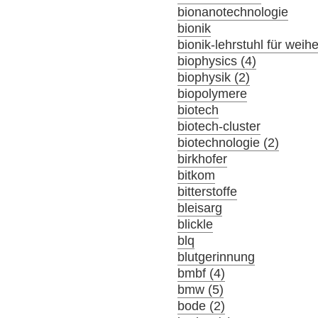
bionanotechnologie
bionik
bionik-lehrstuhl für wei
biophysics (4)
biophysik (2)
biopolymere
biotech
biotech-cluster
biotechnologie (2)
birkhofer
bitkom
bitterstoffe
bleisarg
blickle
blq
blutgerinnung
bmbf (4)
bmw (5)
bode (2)