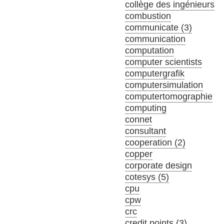
collège des ingénieurs
combustion
communicate (3)
communication
computation
computer scientists
computergrafik
computersimulation
computertomographie
computing
connet
consultant
cooperation (2)
copper
corporate design
cotesys (5)
cpu
cpw
crc
credit points (3)