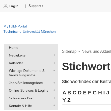
Support
|
Login
MyTUM-Portal
Technische Universität München
Home
Sitemap >
News und Aktuel
Neuigkeiten
Stichwor
Kalender
Wichtige Dokumente &
Verwaltungsinfos
Stichwortindex der Beit
Jobs/Stellenangebote
Online-Services & Logins
A
B
C
D
E
F
G
H
I
J
Schwarzes Brett
Y
Z
Kontakt & Hilfe