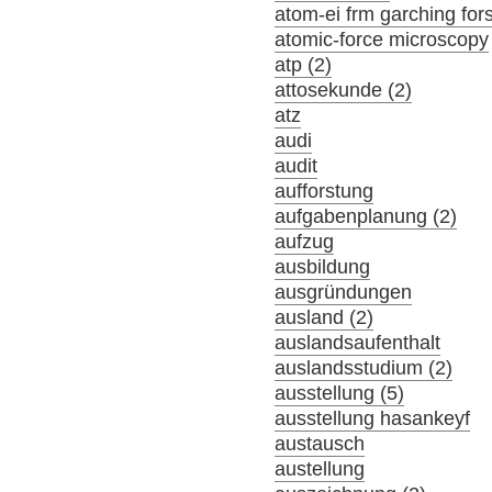
atom-ei frm garching fo
atomic-force microscopy
atp (2)
attosekunde (2)
atz
audi
audit
aufforstung
aufgabenplanung (2)
aufzug
ausbildung
ausgründungen
ausland (2)
auslandsaufenthalt
auslandsstudium (2)
ausstellung (5)
ausstellung hasankeyf
austausch
austellung