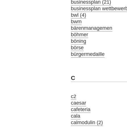
businessplan (21)
businessplan wettbewer
bwl (4)
bwm
bärenmanagemen
böhmer
böning
börse
bürgermedaille
C
c2
caesar
cafeteria
cala
calmodulin (2)