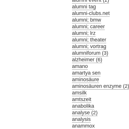
alumni event (2)
alumni tag
alumni-clubs.net
alumni; bmw
alumni; career
alumni; lrz
alumni; theater
alumni; vortrag
alumniforum (3)
alzheimer (6)
amano
amartya sen
aminosäure
aminosäuren enzyme (2
amsilk
amtszeit
anabolika
analyse (2)
analysis
anammox