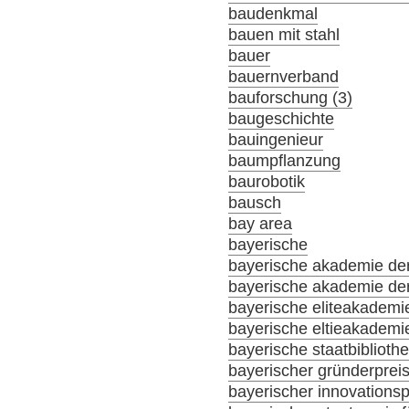
baudenkmal
bauen mit stahl
bauer
bauernverband
bauforschung (3)
baugeschichte
bauingenieur
baumpflanzung
baurobotik
bausch
bay area
bayerische
bayerische akademie der
bayerische akademie der
bayerische eliteakademi
bayerische eltieakademi
bayerische staatbiblioth
bayerischer gründerprei
bayerischer innovationsp