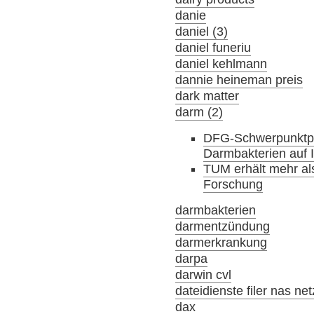
danie
daniel (3)
daniel funeriu
daniel kehlmann
dannie heineman preis
dark matter
darm (2)
DFG-Schwerpunktpr
Darmbakterien auf
TUM erhält mehr als
Forschung
darmbakterien
darmentzündung
darmerkrankung
darpa
darwin cvl
dateidienste filer nas ne
dax