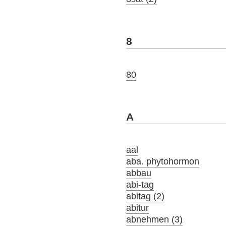
8
80
A
aal
aba. phytohormon
abbau
abi-tag
abitag (2)
abitur
abnehmen (3)