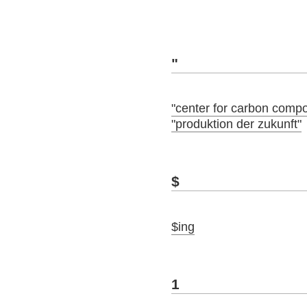
"
"center for carbon compo
"produktion der zukunft"
$
$ing
1