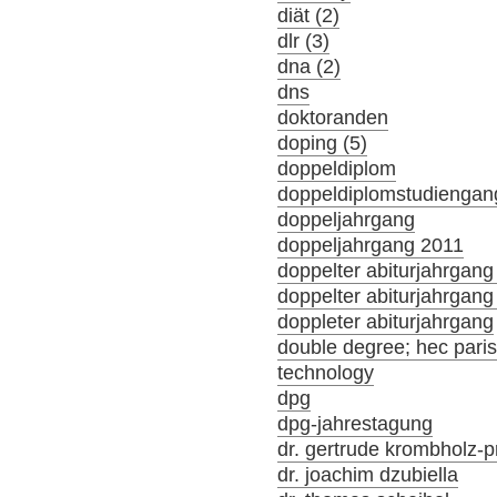
diät (2)
dlr (3)
dna (2)
dns
doktoranden
doping (5)
doppeldiplom
doppeldiplomstudiengan
doppeljahrgang
doppeljahrgang 2011
doppelter abiturjahrgang
doppelter abiturjahrgan
doppleter abiturjahrgang
double degree; hec par
technology
dpg
dpg-jahrestagung
dr. gertrude krombholz-p
dr. joachim dzubiella