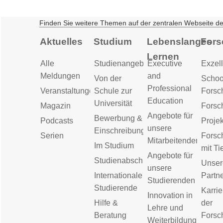
Finden Sie weitere Themen auf der zentralen Webseite d
Aktuelles
Studium
Lebenslanges
Fors
Lernen
Alle
Studienangebot
Executive
Exzell
Meldungen
and
Von der
Schoo
Professional
Veranstaltungen
Schule zur
Forsc
Education
Universität
Magazin
Forsc
Angebote für
Bewerbung &
Podcasts
Proje
unsere
Einschreibung
Serien
Forsc
Mitarbeitenden
Im Studium
mit Ti
Angebote für
Studienabschluss
Unser
unsere
Internationale
Partn
Studierenden
Studierende
Karrie
Innovation in
Hilfe &
der
Lehre und
Beratung
Forsc
Weiterbildung