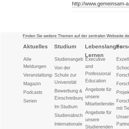
http://www.gemeinsam-
Finden Sie weitere Themen auf der zentralen Webseite d
Aktuelles
Studium
Lebenslanges
Fors
Lernen
Alle
Studienangebot
Executive
Exzell
Meldungen
and
Von der
Schoo
Professional
Veranstaltungen
Schule zur
Forsc
Education
Universität
Magazin
Forsc
Angebote für
Bewerbung &
Podcasts
Proje
unsere
Einschreibung
Serien
Forsc
Mitarbeitenden
Im Studium
mit Ti
Angebote für
Studienabschluss
Unser
unsere
Internationale
Partn
Studierenden