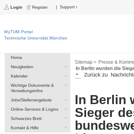
Support
|
Login
Register
MyTUM-Portal
Technische Universität München
Home
Sitemap >
Presse & Kommu
Neuigkeiten
In Berlin wurden die Sie
Zurück zu
Nachricht
Kalender
Wichtige Dokumente &
Verwaltungsinfos
In Berlin
Jobs/Stellenangebote
Sieger de
Online-Services & Logins
Schwarzes Brett
bundeswe
Kontakt & Hilfe