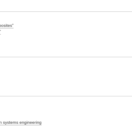
posites"
"
on systems engineering