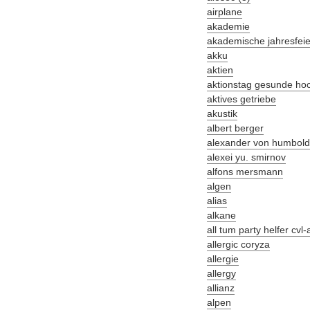
airplane
akademie
akademische jahresfeie
akku
aktien
aktionstag gesunde ho
aktives getriebe
akustik
albert berger
alexander von humboldt-
alexei yu. smirnov
alfons mersmann
algen
alias
alkane
all tum party helfer cvl
allergic coryza
allergie
allergy
allianz
alpen