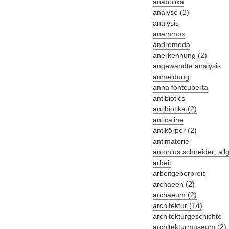
anabolika
analyse (2)
analysis
anammox
andromeda
anerkennung (2)
angewandte analysis
anmeldung
anna fontcuberta
antibiotics
antibiotika (2)
anticaline
antikörper (2)
antimaterie
antonius schneider; al
arbeit
arbeitgeberpreis
archaeen (2)
archaeum (2)
architektur (14)
architekturgeschichte
architekturmuseum (2)