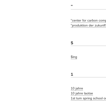
"
"center for carbon com
"produktion der zukunft
$
$ing
1
10 jahre
10 jahre laotse
1st tum spring school 