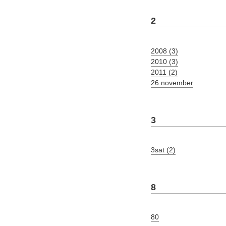
2
2008 (3)
2010 (3)
2011 (2)
26.november
3
3sat (2)
8
80