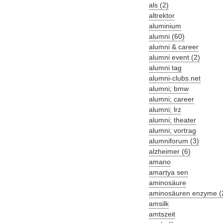
als (2)
altrektor
aluminium
alumni (60)
alumni & career
alumni event (2)
alumni tag
alumni-clubs.net
alumni; bmw
alumni; career
alumni; lrz
alumni; theater
alumni; vortrag
alumniforum (3)
alzheimer (6)
amano
amartya sen
aminosäure
aminosäuren enzyme (
amsilk
amtszeit