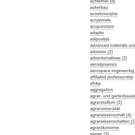
achleitner (8)
ackerbau
acoelomorpha
acrylamide
acupuncture
adaptiv
adipositas
advanced materials sci
adveisor (2)
adventsmatinee (2)
aerodynamics
aerospace engineering
affiliated professorship
afrika
aggregation
agrar- und gartenbauwi
agrarstudium (2)
agraruniversität
agrarwissenschaft (4)
agrarwissenschaften (1
agrarökonomie
aiesec (3)