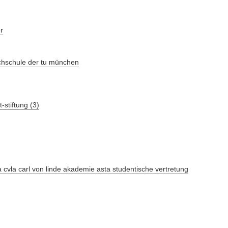
r
chschule der tu münchen
stiftung (3)
-a cvla carl von linde akademie asta studentische vertretung