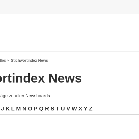
les >
Stichwortindex News
ortindex News
träge zu allen Newsboards
J
K
L
M
N
O
P
Q
R
S
T
U
V
W
X
Y
Z