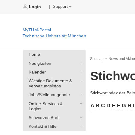
Support
|
Login
MyTUM-Portal
Technische Universität München
Home
Sitemap >
News und Aktuel
Neuigkeiten
Stichw
Kalender
Wichtige Dokumente &
Verwaltungsinfos
Stichwortindex der Bei
Jobs/Stellenangebote
Online-Services &
A
B
C
D
E
F
G
H
I
Logins
Schwarzes Brett
Kontakt & Hilfe