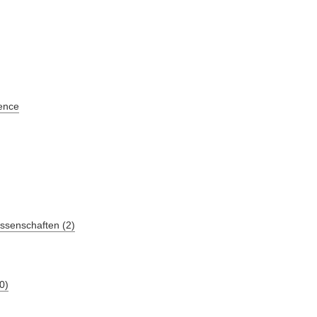
ence
ssenschaften (2)
0)