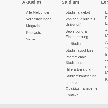
Aktuelles
Studium
Le
Alle Meldungen
Studienangebot
E
P
Veranstaltungen
Von der Schule zur
E
Universität
Magazin
A
Bewerbung &
Podcasts
M
Einschreibung
Serien
A
Im Studium
S
Studienabschluss
I
Internationale
u
Studierende
P
Hilfe & Beratung
M
Studienfinanzierung
K
Lehre &
Qualitätsmanagement
Kontakt