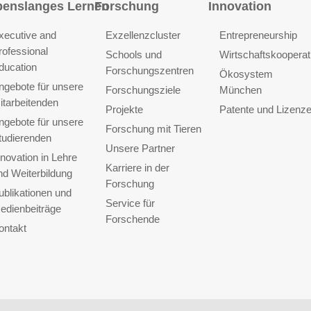
benslanges Lernen
Forschung
Innovation
xecutive and
Exzellenzcluster
Entrepreneurship
rofessional
Schools und
Wirtschaftskooperat
ducation
Forschungszentren
Ökosystem
ngebote für unsere
Forschungsziele
München
itarbeitenden
Projekte
Patente und Lizenz
ngebote für unsere
Forschung mit Tieren
tudierenden
Unsere Partner
nnovation in Lehre
Karriere in der
nd Weiterbildung
Forschung
ublikationen und
Service für
edienbeiträge
Forschende
ontakt