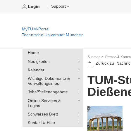
Support
|
Login
MyTUM-Portal
Technische Universität München
Home
Sitemap >
Presse & Kommu
Neuigkeiten
Zurück zu
Nachric
Kalender
TUM-Stu
Wichtige Dokumente &
Verwaltungsinfos
Dießen
Jobs/Stellenangebote
Online-Services &
Logins
Schwarzes Brett
Kontakt & Hilfe