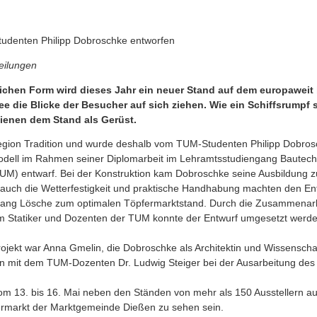
udenten Philipp Dobroschke entworfen
eilungen
ichen Form wird dieses Jahr ein neuer Stand auf dem europaweit
 die Blicke der Besucher auf sich ziehen. Wie ein Schiffsrumpf 
dienen dem Stand als Gerüst.
Region Tradition und wurde deshalb vom TUM-Studenten Philipp Dobros
odell im Rahmen seiner Diplomarbeit im Lehramtsstudiengang Bautech
UM) entwarf. Bei der Konstruktion kam Dobroschke seine Ausbildung 
s auch die Wetterfestigkeit und praktische Handhabung machten den Ent
gang Lösche zum optimalen Töpfermarktstand. Durch die Zusammenarbe
em Statiker und Dozenten der TUM konnte der Entwurf umgesetzt werde
ojekt war Anna Gmelin, die Dobroschke als Architektin und Wissenschaft
it dem TUM-Dozenten Dr. Ludwig Steiger bei der Ausarbeitung des M
om 13. bis 16. Mai neben den Ständen von mehr als 150 Ausstellern au
rmarkt der Marktgemeinde Dießen zu sehen sein.