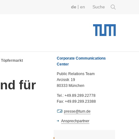
|
de
en
Suche
Corporate Communications
r Töpfermarkt
Center
Public Relations Team
Arcisstr. 19
nd für
80333 München
Tel.: +49.89.289.22778
Fax: +49.89.289.23388
presse@tum.de
Ansprechpartner