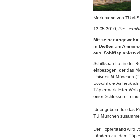
Marktstand von TUM-St
12.05.2010,
Pressemitt
Mit seiner ungewöhnl
in Dießen am Ammersee
aus, Schiffsplanken 
Schiffsbau hat in der 
einbezogen, der das M
Universität München (T
Sowohl die Ästhetik al
Töpfermarktleiter Wolf
einer Schlosserei, ein
Ideengeberin für das Pr
TU München zusammen m
Der Töpferstand wird v
Ländern auf dem Töpfe