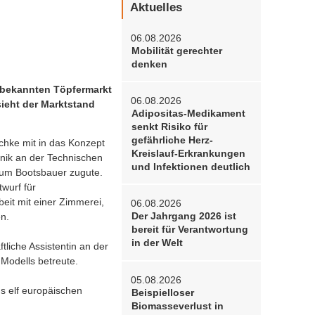
Aktuelles
06.08.2026
Mobilität gerechter
denken
 bekannten Töpfermarkt
06.08.2026
sieht der Marktstand
Adipositas-Medikament
senkt Risiko für
gefährliche Herz-
chke mit in das Konzept
Kreislauf-Erkrankungen
nik an der Technischen
und Infektionen deutlich
zum Bootsbauer zugute.
wurf für
it mit einer Zimmerei,
06.08.2026
Der Jahrgang 2026 ist
n.
bereit für Verantwortung
in der Welt
liche Assistentin an der
odells betreute.
05.08.2026
s elf europäischen
Beispielloser
Biomasseverlust in