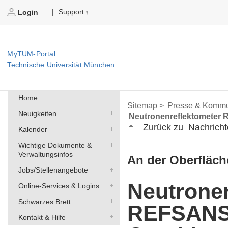
Support
|
Login
MyTUM-Portal
Technische Universität München
Home
Sitemap >
Presse & Kommu
Neuigkeiten
Neutronenreflektometer 
Zurück zu
Nachricht
Kalender
Wichtige Dokumente &
Verwaltungsinfos
An der Oberfläche
Jobs/Stellenangebote
Neutrone
Online-Services & Logins
Schwarzes Brett
REFSANS 
Kontakt & Hilfe