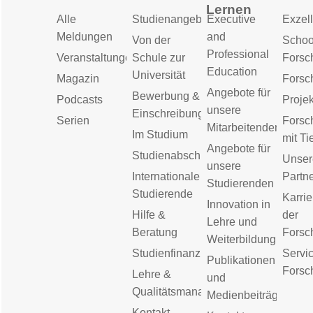
Lernen
Alle
Studienangebot
Executive
Exzell
Meldungen
and
Von der
Schoo
Professional
Veranstaltungen
Schule zur
Forsc
Education
Universität
Magazin
Forsc
Angebote für
Bewerbung &
Podcasts
Proje
unsere
Einschreibung
Serien
Forsc
Mitarbeitenden
Im Studium
mit Ti
Angebote für
Studienabschluss
Unser
unsere
Internationale
Partn
Studierenden
Studierende
Karrie
Innovation in
Hilfe &
der
Lehre und
Beratung
Forsc
Weiterbildung
Studienfinanzierung
Servic
Publikationen
Forsc
Lehre &
und
Qualitätsmanagement
Medienbeiträge
Kontakt