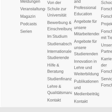
Meldungen
and
Von der
Schoo
Professional
Veranstaltungen
Schule zur
Forsc
Education
Universität
Magazin
Forsc
Angebote für
Bewerbung &
Podcasts
Proje
unsere
Einschreibung
Serien
Forsc
Mitarbeitenden
Im Studium
mit Ti
Angebote für
Studienabschluss
Unser
unsere
Internationale
Partn
Studierenden
Studierende
Karrie
Innovation in
Hilfe &
der
Lehre und
Beratung
Forsc
Weiterbildung
Studienfinanzierung
Servic
Publikationen
Forsc
Lehre &
und
Qualitätsmanagement
Medienbeiträge
Kontakt
Kontakt