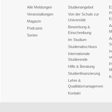
Alle Meldungen
Studienangebot
E
P
Veranstaltungen
Von der Schule zur
E
Universität
Magazin
A
Bewerbung &
Podcasts
M
Einschreibung
Serien
A
Im Studium
S
Studienabschluss
I
Internationale
u
Studierende
P
Hilfe & Beratung
M
Studienfinanzierung
K
Lehre &
Qualitätsmanagement
Kontakt