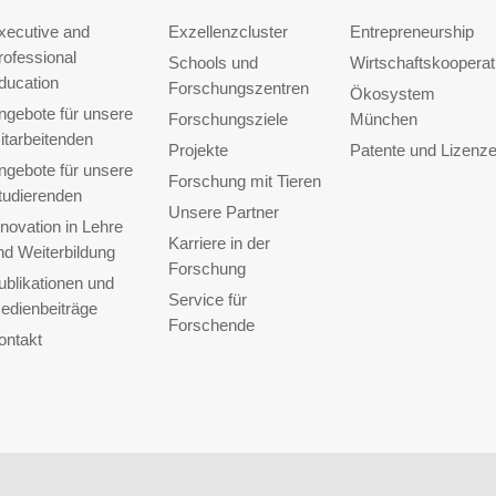
xecutive and
Exzellenzcluster
Entrepreneurship
rofessional
Schools und
Wirtschaftskooperat
ducation
Forschungszentren
Ökosystem
ngebote für unsere
Forschungsziele
München
itarbeitenden
Projekte
Patente und Lizenz
ngebote für unsere
Forschung mit Tieren
tudierenden
Unsere Partner
nnovation in Lehre
Karriere in der
nd Weiterbildung
Forschung
ublikationen und
Service für
edienbeiträge
Forschende
ontakt