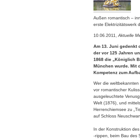
Außen romantisch – inne
erste Elektrizitätswerk
10.06.2011,
Aktuelle M
Am 13. Juni gedenkt 
der vor 125 Jahren u
1868 die „Königlich 
München wurde. Mit d
Kompetenz zum Aufbau 
Wer die weltbekannten 
vor romantischer Kuliss
ausgeleuchtete Venusgr
Welt (1876), und mitte
Herrenchiemsee zu „Tisc
auf Schloss Neuschwanst
In der Konstruktion de
-rippen, beim Bau des 