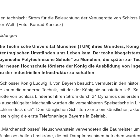
n technisch: Strom für die Beleuchtung der Venusgrotte von Schloss Li
 der Welt. (Foto: Konrad Kurzacz)
eldungen
die Technische Universität München (TUM) ihres Gründers, König 
nter tragischen Umständen ums Leben kam. Der technikbegeister
Bayerische Polytechnische Schule“ zu München, die später zur Te
er neuen Hochschule förderte der König die Ausbildung von Inge
der industriellen Infrastruktur zu schaffen.
Schlösser König Ludwig II. von Bayern besucht, vermutet in den histo
e kaum die moderne Technik, mit der der König sie ausstatten ließ. So b
otte von Schloss Linderhof ihren Strom durch 24 Dynamos des ersten E
ls ausgeklügelter Mechanik wurden die versenkbaren Speisetische in Li
hlein deck dich“. Den königlichen Schlitten zierte ein künstlicher, ak
ein ging die erste Telefonanlage Bayerns in Beitrieb.
s „Märchenschlosses“ Neuschwanstein verwendeten die Baumeister umm
Schlosses halfen Lastkräne, die mit Dampfmaschinen betrieben wurden