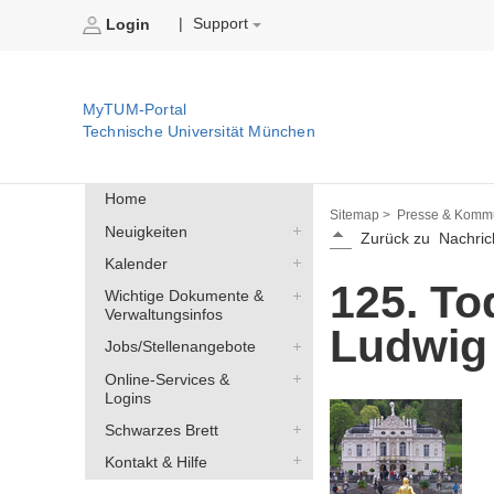
Support
|
Login
MyTUM-Portal
Technische Universität München
Home
Sitemap >
Presse & Kommu
Neuigkeiten
Zurück zu
Nachric
Kalender
125. T
Wichtige Dokumente &
Verwaltungsinfos
Ludwig 
Jobs/Stellenangebote
Online-Services &
Logins
Schwarzes Brett
Kontakt & Hilfe