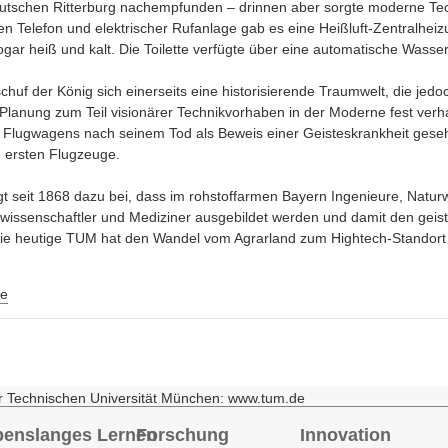
eutschen Ritterburg nachempfunden – drinnen aber sorgte moderne Tec
n Telefon und elektrischer Rufanlage gab es eine Heißluft-Zentralheiz
gar heiß und kalt. Die Toilette verfügte über eine automatische Wasse
chuf der König sich einerseits eine historisierende Traumwelt, die jedo
Planung zum Teil visionärer Technikvorhaben in der Moderne fest verha
s Flugwagens nach seinem Tod als Beweis einer Geisteskrankheit ges
e ersten Flugzeuge.
gt seit 1868 dazu bei, dass im rohstoffarmen Bayern Ingenieure, Natur
swissenschaftler und Mediziner ausgebildet werden und damit den geis
ie heutige TUM hat den Wandel vom Agrarland zum Hightech-Standort 
e
r Technischen Universität München: www.tum.de
benslanges Lernen
Forschung
Innovation