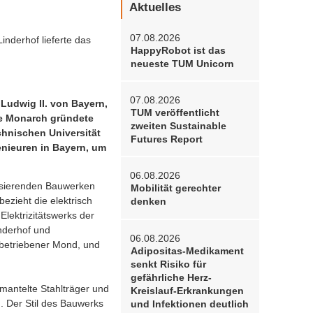
Aktuelles
07.08.2026
nderhof lieferte das
HappyRobot ist das
neueste TUM Unicorn
07.08.2026
Ludwig II. von Bayern,
TUM veröffentlicht
te Monarch gründete
zweiten Sustainable
chnischen Universität
Futures Report
nieuren in Bayern, um
06.08.2026
risierenden Bauwerken
Mobilität gerechter
ezieht die elektrisch
denken
lektrizitätswerks der
nderhof und
06.08.2026
kubetriebener Mond, und
Adipositas-Medikament
senkt Risiko für
gefährliche Herz-
antelte Stahlträger und
Kreislauf-Erkrankungen
. Der Stil des Bauwerks
und Infektionen deutlich