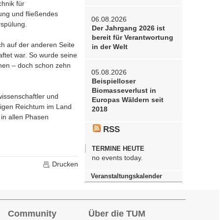
hnik für
ung und fließendes
06.08.2026
rspülung.
Der Jahrgang 2026 ist
bereit für Verantwortung
ch auf der anderen Seite
in der Welt
ftet war. So wurde seine
ehen – doch schon zehn
05.08.2026
Beispielloser
Biomasseverlust in
wissenschaftler und
Europas Wäldern seit
tigen Reichtum im Land
2018
in allen Phasen
RSS
TERMINE HEUTE
no events today.
Drucken
Veranstaltungskalender
Community
Über die TUM