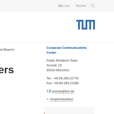
|
de
en
Suche
Corporate Communications
von Bayern
Center
Public Relations Team
Arcisstr. 19
ers
80333 München
Tel.: +49.89.289.22778
Fax: +49.89.289.23388
presse@tum.de
Ansprechpartner