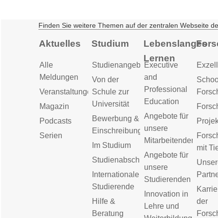
Finden Sie weitere Themen auf der zentralen Webseite d
Aktuelles
Studium
Lebenslanges
Fors
Lernen
Alle
Studienangebot
Executive
Exzell
Meldungen
and
Von der
Schoo
Professional
Veranstaltungen
Schule zur
Forsc
Education
Universität
Magazin
Forsc
Angebote für
Bewerbung &
Podcasts
Proje
unsere
Einschreibung
Serien
Forsc
Mitarbeitenden
Im Studium
mit Ti
Angebote für
Studienabschluss
Unser
unsere
Internationale
Partn
Studierenden
Studierende
Karrie
Innovation in
Hilfe &
der
Lehre und
Beratung
Forsc