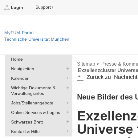
Support
|
Login
MyTUM-Portal
Technische Universität München
Home
Sitemap >
Presse & Kommu
Neuigkeiten
Exzellenzcluster Univers
Zurück zu
Nachricht
Kalender
Wichtige Dokumente &
Verwaltungsinfos
Neue Bilder des 
Jobs/Stellenangebote
Exzellenz
Online-Services & Logins
Schwarzes Brett
Universe 
Kontakt & Hilfe