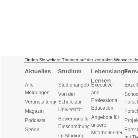
Finden Sie weitere Themen auf der zentralen Webseite d
Aktuelles
Studium
Lebenslanges
Fors
Lernen
Alle
Studienangebot
Executive
Exzell
Meldungen
and
Von der
Schoo
Professional
Veranstaltungen
Schule zur
Forsc
Education
Universität
Magazin
Forsc
Angebote für
Bewerbung &
Podcasts
Proje
unsere
Einschreibung
Serien
Forsc
Mitarbeitenden
Im Studium
mit Ti