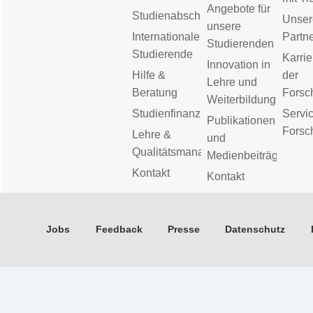
Angebote für
Studienabschluss
Unser
unsere
Internationale
Partn
Studierenden
Studierende
Karrie
Innovation in
Hilfe &
der
Lehre und
Beratung
Forsc
Weiterbildung
Studienfinanzierung
Servic
Publikationen
Forsc
Lehre &
und
Qualitätsmanagement
Medienbeiträge
Kontakt
Kontakt
Jobs
Feedback
Presse
Datenschutz