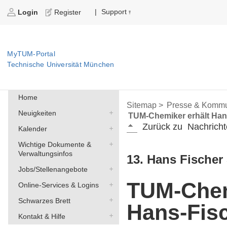
Support
|
Login
Register
MyTUM-Portal
Technische Universität München
Home
Sitemap >
Presse & Kommu
Neuigkeiten
TUM-Chemiker erhält Han
Zurück zu
Nachricht
Kalender
Wichtige Dokumente &
Verwaltungsinfos
13. Hans Fische
Jobs/Stellenangebote
TUM-Chem
Online-Services & Logins
Schwarzes Brett
Hans-Fisc
Kontakt & Hilfe