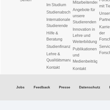
Mitarbeitenden
Im Studium
mit Ti
Angebote für
Studienabschluss
Unser
unsere
Internationale
Partn
Studierenden
Studierende
Karrie
Innovation in
Hilfe &
der
Lehre und
Beratung
Forsc
Weiterbildung
Studienfinanzierung
Servic
Publikationen
Forsc
Lehre &
und
Qualitätsmanagement
Medienbeiträge
Kontakt
Kontakt
Jobs
Feedback
Presse
Datenschutz