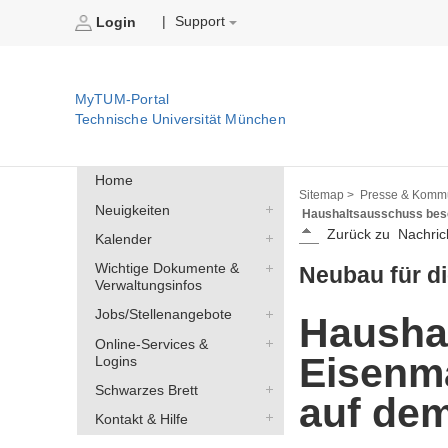
Support
|
Login
MyTUM-Portal
Technische Universität München
Home
Sitemap >
Presse & Kommu
Neuigkeiten
Haushaltsausschuss bes
Zurück zu
Nachric
Kalender
Wichtige Dokumente &
Neubau für d
Verwaltungsinfos
Jobs/Stellenangebote
Hausha
Online-Services &
Eisenm
Logins
Schwarzes Brett
auf de
Kontakt & Hilfe