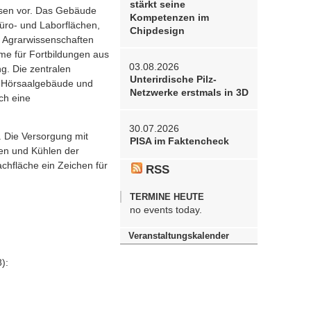
stärkt seine
ssen vor. Das Gebäude
Kompetenzen im
Büro- und Laborflächen,
Chipdesign
r Agrarwissenschaften
e für Fortbildungen aus
03.08.2026
g. Die zentralen
Unterirdische Pilz-
k, Hörsaalgebäude und
Netzwerke erstmals in 3D
ch eine
30.07.2026
 Die Versorgung mit
PISA im Faktencheck
en und Kühlen der
achfläche ein Zeichen für
RSS
TERMINE HEUTE
no events today.
Veranstaltungskalender
):