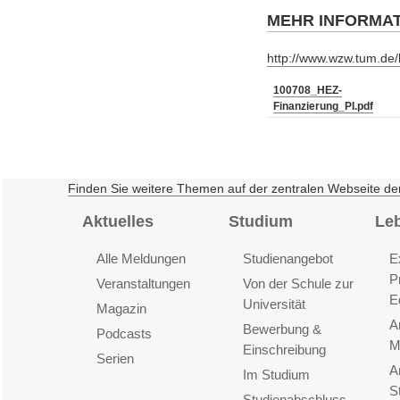
MEHR INFORMA
http://www.wzw.tum.de
100708_HEZ-
Finanzierung_PI.pdf
Finden Sie weitere Themen auf der zentralen Webseite de
Aktuelles
Studium
Le
Alle Meldungen
Studienangebot
E
P
Veranstaltungen
Von der Schule zur
E
Universität
Magazin
A
Bewerbung &
Podcasts
M
Einschreibung
Serien
A
Im Studium
S
Studienabschluss