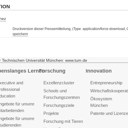
TION
/hez
Druckversion dieser Pressemitteilung, (Type: application/force-download,
speichern
r Technischen Universität München: www.tum.de
benslanges Lernen
Forschung
Innovation
xecutive and
Exzellenzcluster
Entrepreneurship
rofessional
Schools und
Wirtschaftskooperat
ducation
Forschungszentren
Ökosystem
ngebote für unsere
Forschungsziele
München
itarbeitenden
Projekte
Patente und Lizenz
ngebote für unsere
Forschung mit Tieren
tudierenden