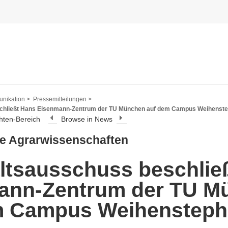
nikation >
Pressemitteilungen >
chließt Hans Eisenmann-Zentrum der TU München auf dem Campus Weihenst
hten-Bereich
Browse in News
ie Agrarwissenschaften
ltsausschuss beschlie
ann-Zentrum der TU M
m Campus Weihenstep