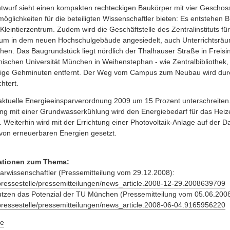
twurf sieht einen kompakten rechteckigen Baukörper mit vier Gescho
öglichkeiten für die beteiligten Wissenschaftler bieten: Es entstehen 
eintierzentrum. Zudem wird die Geschäftstelle des Zentralinstituts fü
m in dem neuen Hochschulgebäude angesiedelt, auch Unterrichtsräum
hen. Das Baugrundstück liegt nördlich der Thalhauser Straße in Freisin
nischen Universität München in Weihenstephan - wie Zentralbibliothe
nige Gehminuten entfernt. Der Weg vom Campus zum Neubau wird dur
htert.
ktuelle Energieeinsparverordnung 2009 um 15 Prozent unterschreiten.
g mit einer Grundwasserkühlung wird den Energiebedarf für das Heiz
 Weiterhin wird mit der Errichtung einer Photovoltaik-Anlage auf der D
 von erneuerbaren Energien gesetzt.
mationen zum Thema:
rarwissenschaftler (Pressemitteilung vom 29.12.2008):
/pressestelle/pressemitteilungen/news_article.2008-12-29.2008639709
tzen das Potenzial der TU München (Pressemitteilung vom 05.06.2008
/pressestelle/pressemitteilungen/news_article.2008-06-04.9165956220
e