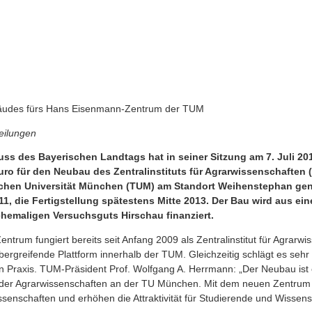
äudes fürs Hans Eisenmann-Zentrum der TUM
eilungen
ss des Bayerischen Landtags hat in seiner Sitzung am 7. Juli 2
uro für den Neubau des Zentralinstituts für Agrarwissenschaften
schen Universität München (TUM) am Standort Weihenstephan ge
11, die Fertigstellung spätestens Mitte 2013. Der Bau wird aus ein
ehemaligen Versuchsguts Hirschau finanziert.
rum fungiert bereits seit Anfang 2009 als Zentralinstitut für Agrarwi
übergreifende Plattform innerhalb der TUM. Gleichzeitig schlägt es sehr 
en Praxis. TUM-Präsident Prof. Wolfgang A. Herrmann: „Der Neubau ist e
g der Agrarwissenschaften an der TU München. Mit dem neuen Zentrum
enschaften und erhöhen die Attraktivität für Studierende und Wissensc