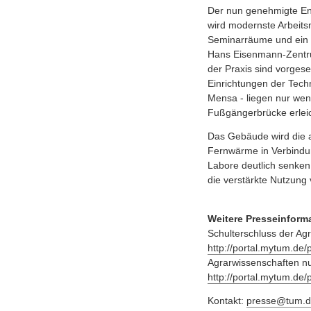
Der nun genehmigte En
wird modernste Arbeitsm
Seminarräume und ein Kl
Hans Eisenmann-Zentru
der Praxis sind vorgese
Einrichtungen der Tech
Mensa - liegen nur we
Fußgängerbrücke erleic
Das Gebäude wird die a
Fernwärme in Verbindun
Labore deutlich senken.
die verstärkte Nutzung
Weitere Presseinfor
Schulterschluss der Ag
http://portal.mytum.de
Agrarwissenschaften nu
http://portal.mytum.de
Kontakt:
presse@tum.d