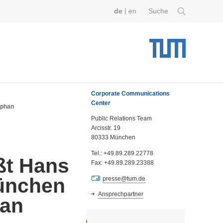
|
de
en
Suche
Corporate Communications
Center
ephan
Public Relations Team
Arcisstr. 19
80333 München
Tel.: +49.89.289.22778
ßt Hans
Fax: +49.89.289.23388
ünchen
presse@tum.de
Ansprechpartner
han