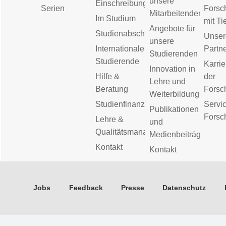
unsere
Einschreibung
Serien
Forsc
Mitarbeitenden
Im Studium
mit Ti
Angebote für
Studienabschluss
Unser
unsere
Internationale
Partn
Studierenden
Studierende
Karrie
Innovation in
Hilfe &
der
Lehre und
Beratung
Forsc
Weiterbildung
Studienfinanzierung
Servic
Publikationen
Forsc
Lehre &
und
Qualitätsmanagement
Medienbeiträge
Kontakt
Kontakt
Jobs
Feedback
Presse
Datenschutz