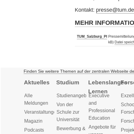
Kontakt:
presse@tum.d
MEHR INFORMATI
TUM_Salzburg_PI
Pressemitteilun
kB)
Datei speic
Finden Sie weitere Themen auf der zentralen Webseite d
Aktuelles
Studium
Lebenslanges
Fors
Lernen
Alle
Studienangebot
Executive
Exzell
Meldungen
and
Von der
Schoo
Professional
Veranstaltungen
Schule zur
Forsc
Education
Universität
Magazin
Forsc
Angebote für
Bewerbung &
Podcasts
Proje