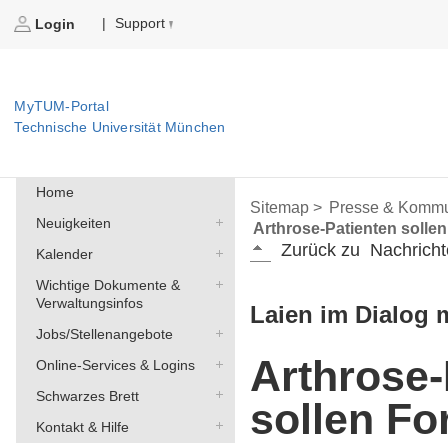
Support
|
Login
MyTUM-Portal
Technische Universität München
Home
Sitemap >
Presse & Kommu
Neuigkeiten
Arthrose-Patienten solle
Zurück zu
Nachricht
Kalender
Wichtige Dokumente &
Verwaltungsinfos
Laien im Dialog 
Jobs/Stellenangebote
Arthrose-
Online-Services & Logins
Schwarzes Brett
sollen Fo
Kontakt & Hilfe