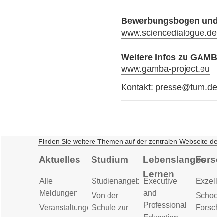
Bewerbungsbogen und I
www.sciencedialogue.de
Weitere Infos zu GAM
www.gamba-project.eu
Kontakt:
presse@tum.d
Finden Sie weitere Themen auf der zentralen Webseite d
Aktuelles
Studium
Lebenslanges
Fors
Lernen
Alle
Studienangebot
Executive
Exzell
Meldungen
and
Von der
Schoo
Professional
Veranstaltungen
Schule zur
Forsc