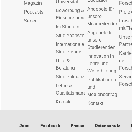
Education
Universität
Magazin
Forsc
Angebote für
Bewerbung &
Podcasts
Proje
unsere
Einschreibung
Serien
Forsc
Mitarbeitenden
Im Studium
mit Ti
Angebote für
Studienabschluss
Unser
unsere
Internationale
Partn
Studierenden
Studierende
Karrie
Innovation in
Hilfe &
der
Lehre und
Beratung
Forsc
Weiterbildung
Studienfinanzierung
Servic
Publikationen
Forsc
Lehre &
und
Qualitätsmanagement
Medienbeiträge
Kontakt
Kontakt
Jobs
Feedback
Presse
Datenschutz