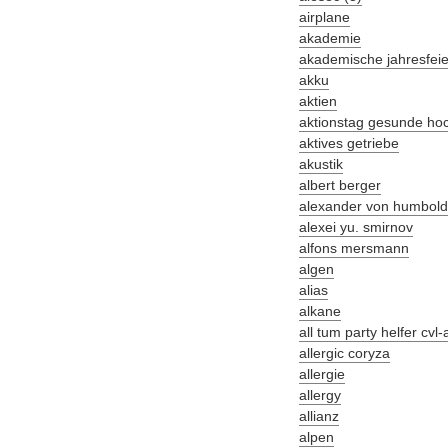
airplane
akademie
akademische jahresfeie
akku
aktien
aktionstag gesunde ho
aktives getriebe
akustik
albert berger
alexander von humboldt-
alexei yu. smirnov
alfons mersmann
algen
alias
alkane
all tum party helfer cvl
allergic coryza
allergie
allergy
allianz
alpen