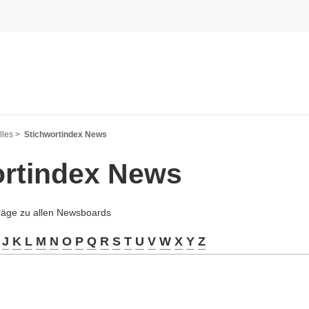
les >
Stichwortindex News
ortindex News
träge zu allen Newsboards
J
K
L
M
N
O
P
Q
R
S
T
U
V
W
X
Y
Z