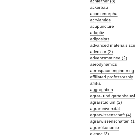
achleitner (8)
ackerbau
acoelomorpha
acrylamide
acupuncture
adaptiv
adipositas
advanced materials sci
adveisor (2)
adventsmatinee (2)
aerodynamics
aerospace engineering
affiliated professorship
afrika
aggregation
agrar- und gartenbauwi
agrarstudium (2)
agraruniversität
agrarwissenschaft (4)
agrarwissenschaften (1
agrarökonomie
aiesec (3)