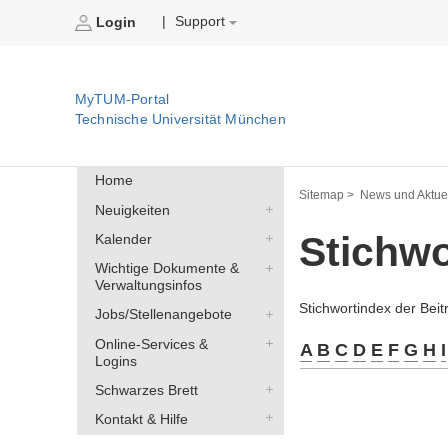
Support
|
Login
MyTUM-Portal
Technische Universität München
Home
Sitemap >
News und Aktuel
Neuigkeiten
Stichw
Kalender
Wichtige Dokumente &
Verwaltungsinfos
Stichwortindex der Bei
Jobs/Stellenangebote
Online-Services &
A
B
C
D
E
F
G
H
I
Logins
Schwarzes Brett
Kontakt & Hilfe