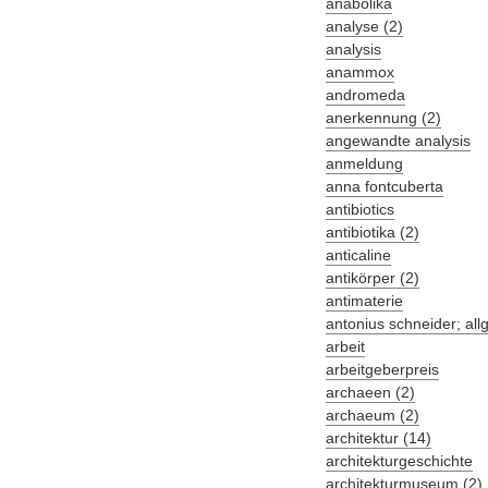
anabolika
analyse (2)
analysis
anammox
andromeda
anerkennung (2)
angewandte analysis
anmeldung
anna fontcuberta
antibiotics
antibiotika (2)
anticaline
antikörper (2)
antimaterie
antonius schneider; al
arbeit
arbeitgeberpreis
archaeen (2)
archaeum (2)
architektur (14)
architekturgeschichte
architekturmuseum (2)