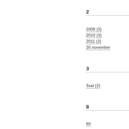
2
2008 (3)
2010 (3)
2011 (2)
26.november
3
3sat (2)
8
80