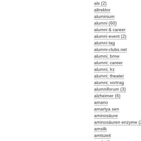
als (2)
altrektor
aluminium
alumni (60)
alumni & career
alumni event (2)
alumni tag
alumni-clubs.net
alumni; bmw
alumni; career
alumni; lrz
alumni; theater
alumni; vortrag
alumniforum (3)
alzheimer (6)
amano
amartya sen
aminosäure
aminosäuren enzyme (
amsilk
amtszeit