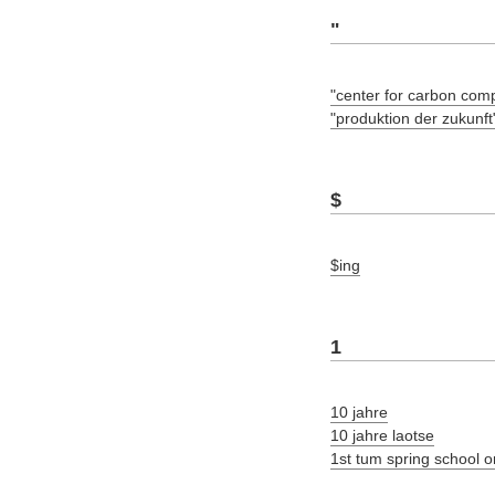
"
"center for carbon com
"produktion der zukunft
$
$ing
1
10 jahre
10 jahre laotse
1st tum spring school 