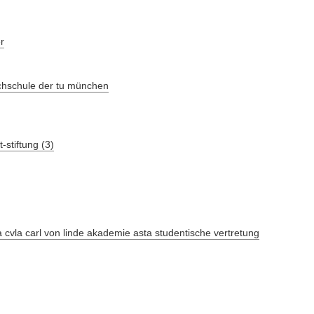
r
chschule der tu münchen
stiftung (3)
-a cvla carl von linde akademie asta studentische vertretung