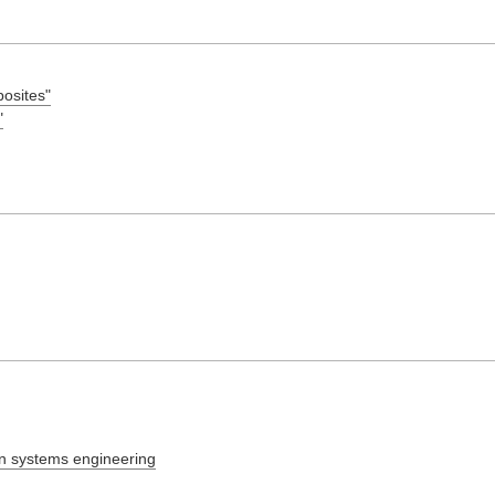
posites"
"
on systems engineering