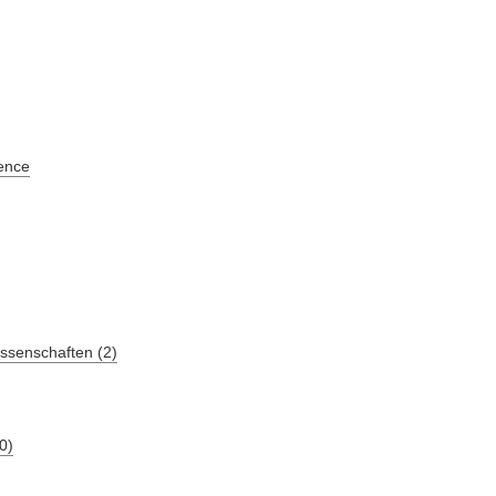
ence
ssenschaften (2)
0)