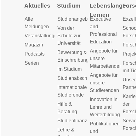
Aktuelles
Studium
Lebenslanges
Fors
Lernen
Alle
Studienangebot
Executive
Exzell
Meldungen
and
Von der
Schoo
Professional
Veranstaltungen
Schule zur
Forsc
Education
Universität
Magazin
Forsc
Angebote für
Bewerbung &
Podcasts
Proje
unsere
Einschreibung
Serien
Forsc
Mitarbeitenden
Im Studium
mit Ti
Angebote für
Studienabschluss
Unser
unsere
Internationale
Partn
Studierenden
Studierende
Karrie
Innovation in
Hilfe &
der
Lehre und
Beratung
Forsc
Weiterbildung
Studienfinanzierung
Servic
Publikationen
Forsc
Lehre &
und