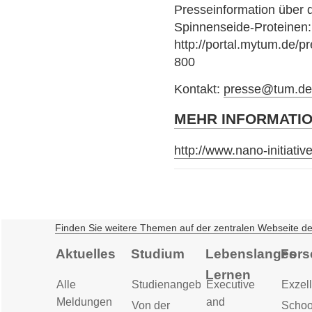
Presseinformation über d
Spinnenseide-Proteinen:
http://portal.mytum.de/p
800
Kontakt:
presse@tum.d
MEHR INFORMATI
http://www.nano-initiati
Finden Sie weitere Themen auf der zentralen Webseite d
Aktuelles
Studium
Lebenslanges
Fors
Lernen
Alle
Studienangebot
Executive
Exzell
Meldungen
and
Von der
Schoo