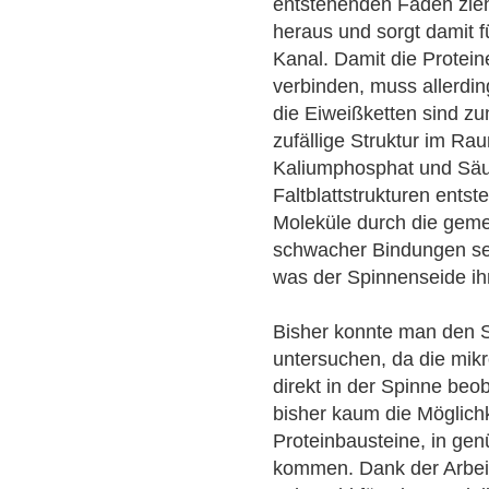
entstehenden Faden zieh
heraus und sorgt damit f
Kanal. Damit die Protein
verbinden, muss allerdi
die Eiweißketten sind z
zufällige Struktur im Ra
Kaliumphosphat und Säur
Faltblattstrukturen ents
Moleküle durch die gem
schwacher Bindungen seh
was der Spinnenseide ihre
Bisher konnte man den 
untersuchen, da die mik
direkt in der Spinne beo
bisher kaum die Möglichk
Proteinbausteine, in ge
kommen. Dank der Arbei