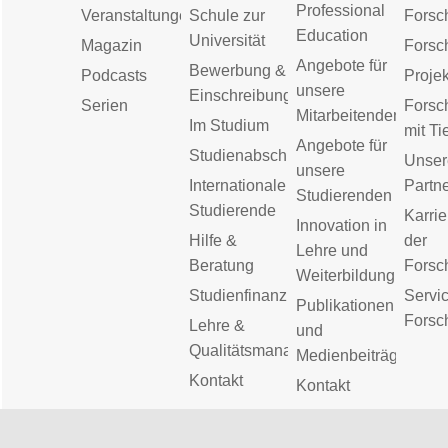
Professional
Veranstaltungen
Schule zur
Forsc
Education
Universität
Magazin
Forsc
Angebote für
Bewerbung &
Podcasts
Proje
unsere
Einschreibung
Serien
Forsc
Mitarbeitenden
Im Studium
mit Ti
Angebote für
Studienabschluss
Unser
unsere
Internationale
Partn
Studierenden
Studierende
Karrie
Innovation in
Hilfe &
der
Lehre und
Beratung
Forsc
Weiterbildung
Studienfinanzierung
Servic
Publikationen
Forsc
Lehre &
und
Qualitätsmanagement
Medienbeiträge
Kontakt
Kontakt