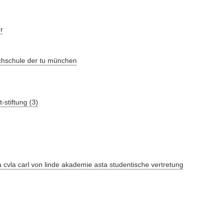
r
chschule der tu münchen
stiftung (3)
-a cvla carl von linde akademie asta studentische vertretung