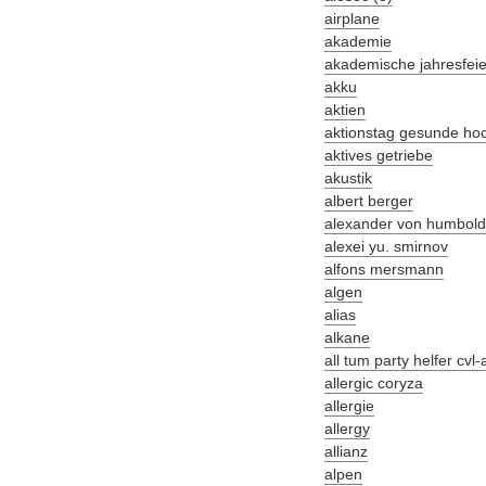
airplane
akademie
akademische jahresfeie
akku
aktien
aktionstag gesunde ho
aktives getriebe
akustik
albert berger
alexander von humboldt-
alexei yu. smirnov
alfons mersmann
algen
alias
alkane
all tum party helfer cvl
allergic coryza
allergie
allergy
allianz
alpen