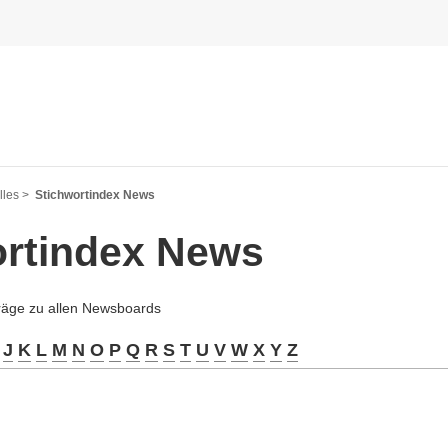
les >
Stichwortindex News
ortindex News
träge zu allen Newsboards
J
K
L
M
N
O
P
Q
R
S
T
U
V
W
X
Y
Z