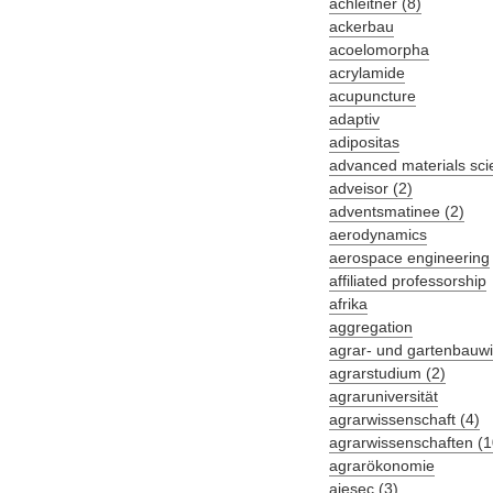
achleitner (8)
ackerbau
acoelomorpha
acrylamide
acupuncture
adaptiv
adipositas
advanced materials sci
adveisor (2)
adventsmatinee (2)
aerodynamics
aerospace engineering
affiliated professorship
afrika
aggregation
agrar- und gartenbauwi
agrarstudium (2)
agraruniversität
agrarwissenschaft (4)
agrarwissenschaften (1
agrarökonomie
aiesec (3)