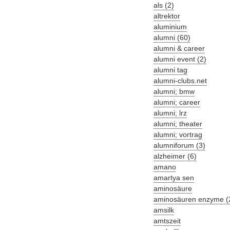
als (2)
altrektor
aluminium
alumni (60)
alumni & career
alumni event (2)
alumni tag
alumni-clubs.net
alumni; bmw
alumni; career
alumni; lrz
alumni; theater
alumni; vortrag
alumniforum (3)
alzheimer (6)
amano
amartya sen
aminosäure
aminosäuren enzyme (
amsilk
amtszeit