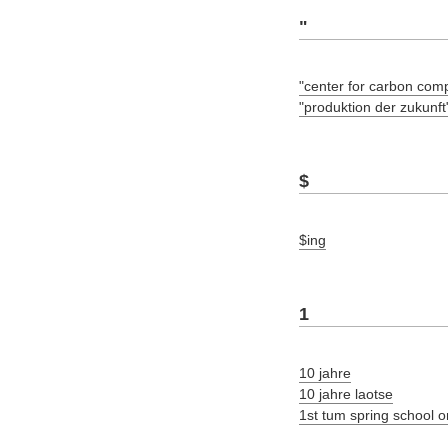
"
"center for carbon com
"produktion der zukunft
$
$ing
1
10 jahre
10 jahre laotse
1st tum spring school 