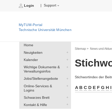
Support
|
Login
MyTUM-Portal
Technische Universität München
Home
Sitemap >
News und Aktuel
Neuigkeiten
Stichw
Kalender
Wichtige Dokumente &
Verwaltungsinfos
Stichwortindex der Bei
Jobs/Stellenangebote
Online-Services &
A
B
C
D
E
F
G
H
I
Logins
Schwarzes Brett
Kontakt & Hilfe