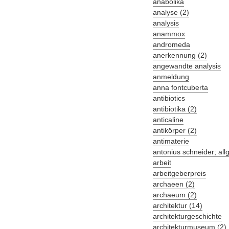
anabolika
analyse (2)
analysis
anammox
andromeda
anerkennung (2)
angewandte analysis
anmeldung
anna fontcuberta
antibiotics
antibiotika (2)
anticaline
antikörper (2)
antimaterie
antonius schneider; al
arbeit
arbeitgeberpreis
archaeen (2)
archaeum (2)
architektur (14)
architekturgeschichte
architekturmuseum (2)