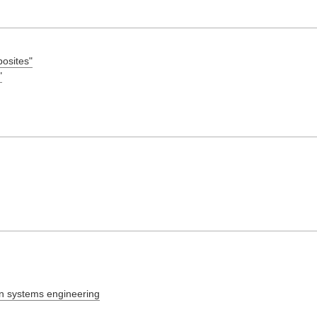
posites"
"
on systems engineering