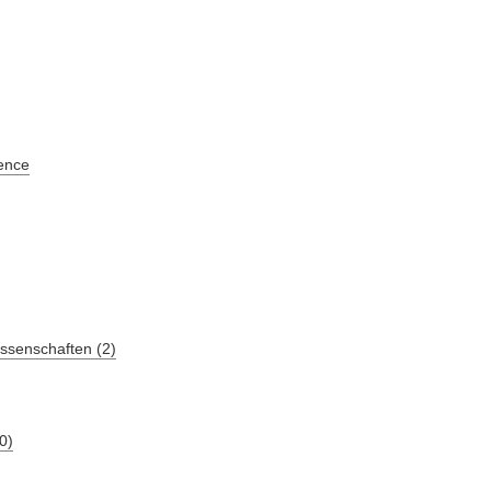
ence
ssenschaften (2)
0)