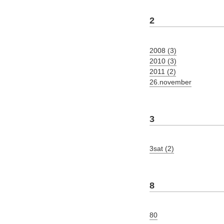
2
2008 (3)
2010 (3)
2011 (2)
26.november
3
3sat (2)
8
80