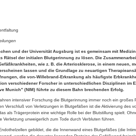
entfaltung
eilungen
chen und der Universität Augsburg ist es gemeinsam mit Medizine
 Rätsel der initialen Blutgerinnung zu lösen. Die Zusammenarbeit
Gefäßkrankheiten, wie z. B. die Arteriosklerose, in einem neuen, m
 erscheinen lassen und die Grundlage zu neuartigen Therapieansä
ffnungen, die von-Willebrand-Erkrankung als häufigste Erbkrankhe
on verschiedener Forscher in unterschiedlichen Disziplinen im E
ive Munich" (NIM) führte zu diesem Bahn brechenden Erfolg.
ahren intensiver Forschung die Blutgerinnung immer noch ein großes R
n Verschluß von Verletzungen in Blutgefäßen ist die Aktivierung des v
das als Trägerprotein eine wichtige Rolle bei der Blutstillung spielt. O
re Verletzung unweigerlich zum Tode durch Verbluten führen.
ndothelzellen gebildet, die die Innenwand eines Blutgefäßes (die Inti