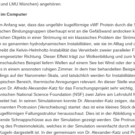
UM und LMU München) angehören.
 im Computer
m Anfang war, dass das ungefähr kugelförmige vWF Protein durch die Sc
fischen Bindungsgruppen überhaupt erst an die Gefäßwand andocken 
ichen Objekts in einer Strömung ist ein klassisches Problem der Str
n so genannten hydrodynamischen Instabilitäten, wie sie im Alltag und 
eibt die Kelvin-Helmholtz-Instabilität das Verwirbeln zweier paralleler F
gesetzter Richtung. Dieser Effekt trägt zur Wolkenbildung und zum 
anschauliches Beispiel liefern Wellen auf einem See bei Wind oder der
 in einem ansonsten ruhigen Zimmer. In dem hier behandelten Beispiel
ings auf der Nanometer-Skala, und tatsächlich werden für Instabilität
pischen Bereich, thermische Anregungen relevant. An dieser Stelle wu
n Dr. Alfredo Alexander-Katz für das Forschungsprojekt sehr wichtig, d
nischen National Science Foundation (NSF) zwei Jahre am Lehrstuhl f
eitet hat. In seinen Simulationen konnte Dr. Alexander-Katz zeigen, da
enannten Protrusion (Verschiebung) startet: das ist eine kleines Stück 
ugelförmigen Faltungsstruktur herausschaut. Dies ist in der Abbildung v
lgende Schnappschüsse aus der Simulation gezeigt werden. Die Protrusi
ng des Proteinmoleküls, welches in der Simulation vereinfacht durch ei
geln dargestellt ist. In der gemeinsam von Dr. Alexander-Katz und Pro