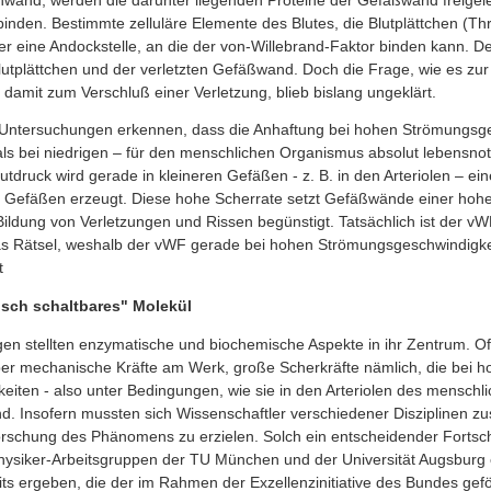
nwand, werden die darunter liegenden Proteine der Gefäßwand freigele
binden. Bestimmte zelluläre Elemente des Blutes, die Blutplättchen (T
er eine Andockstelle, an die der von-Willebrand-Faktor binden kann. De
utplättchen und der verletzten Gefäßwand. Doch die Frage, wie es zur
mit zum Verschluß einer Verletzung, blieb bislang ungeklärt.
 Untersuchungen erkennen, dass die Anhaftung bei hohen Strömungsg
e als bei niedrigen – für den menschlichen Organismus absolut lebensn
tdruck wird gerade in kleineren Gefäßen - z. B. in den Arteriolen – ei
en Gefäßen erzeugt. Diese hohe Scherrate setzt Gefäßwände einer ho
Bildung von Verletzungen und Rissen begünstigt. Tatsächlich ist der v
. Das Rätsel, weshalb der vWF gerade bei hohen Strömungsgeschwindigke
t
sch schaltbares" Molekül
n stellten enzymatische und biochemische Aspekte in ihr Zentrum. Offe
er mechanische Kräfte am Werk, große Scherkräfte nämlich, die bei h
ten - also unter Bedingungen, wie sie in den Arteriolen des menschli
nd. Insofern mussten sich Wissenschaftler verschiedener Disziplinen
forschung des Phänomens zu erzielen. Solch ein entscheidender Fortschr
siker-Arbeitsgruppen der TU München und der Universität Augsburg e
ts ergeben, die der im Rahmen der Exzellenzinitiative des Bundes ge