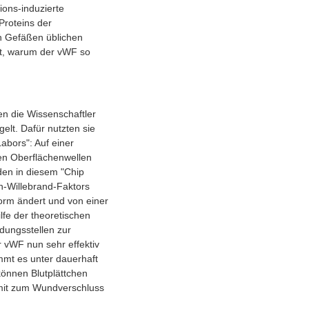
sions-induzierte
Proteins der
en Gefäßen üblichen
rt, warum der vWF so
en die Wissenschaftler
elt. Dafür nutzten sie
abors": Auf einer
hen Oberflächenwellen
den in diesem "Chip
-Willebrand-Faktors
orm ändert und von einer
fe der theoretischen
dungsstellen zur
r vWF nun sehr effektiv
mmt es unter dauerhaft
önnen Blutplättchen
damit zum Wundverschluss