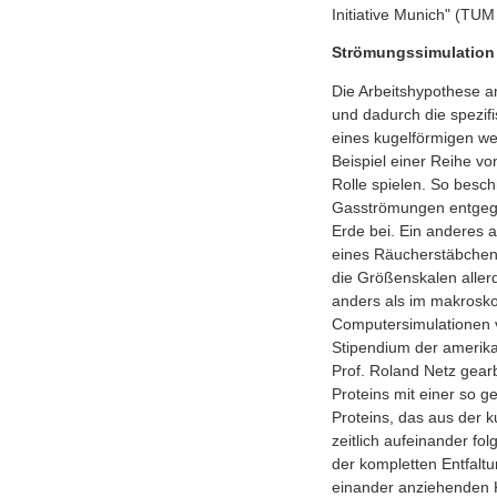
Initiative Munich" (T
Strömungssimulation
Die Arbeitshypothese a
und dadurch die spezi
eines kugelförmigen we
Beispiel einer Reihe vo
Rolle spielen. So beschr
Gasströmungen entgegen
Erde bei. Ein anderes 
eines Räucherstäbchens
die Größenskalen allerd
anders als im makrosko
Computersimulationen vo
Stipendium der amerika
Prof. Roland Netz gearb
Proteins mit einer so g
Proteins, das aus der k
zeitlich aufeinander fo
der kompletten Entfaltu
einander anziehenden Ku