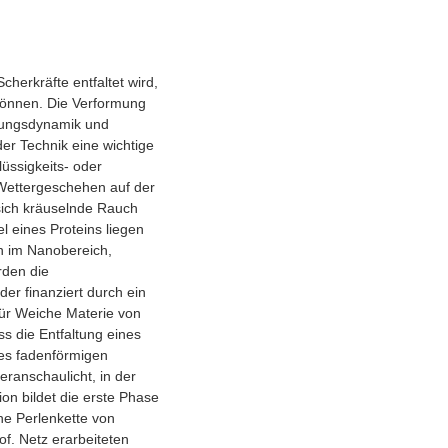
herkräfte entfaltet wird,
können. Die Verformung
ömungsdynamik und
der Technik eine wichtige
lüssigkeits- oder
Wettergeschehen auf der
 sich kräuselnde Rauch
 eines Proteins liegen
en im Nanobereich,
rden die
er finanziert durch ein
ür Weiche Materie von
ss die Entfaltung eines
des fadenförmigen
eranschaulicht, in der
on bildet die erste Phase
ne Perlenkette von
f. Netz erarbeiteten