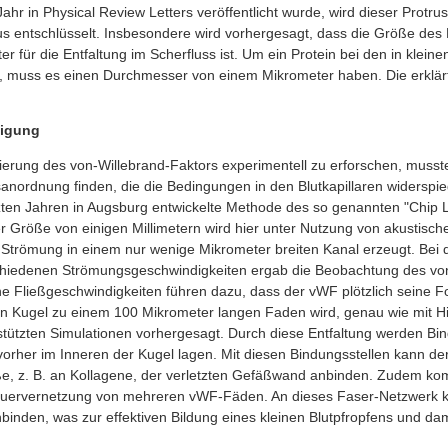
Jahr in Physical Review Letters veröffentlicht wurde, wird dieser Protru
 entschlüsselt. Insbesondere wird vorhergesagt, dass die Größe des 
 für die Entfaltung im Scherfluss ist. Um ein Protein bei den in klein
n, muss es einen Durchmesser von einem Mikrometer haben. Die erklä
tigung
vierung des von-Willebrand-Faktors experimentell zu erforschen, musst
nordnung finden, die die Bedingungen in den Blutkapillaren widerspieg
tzten Jahren in Augsburg entwickelte Methode des so genannten "Chip L
er Größe von einigen Millimetern wird hier unter Nutzung von akustisc
Strömung in einem nur wenige Mikrometer breiten Kanal erzeugt. Bei 
chiedenen Strömungsgeschwindigkeiten ergab die Beobachtung des von
he Fließgeschwindigkeiten führen dazu, dass der vWF plötzlich seine F
n Kugel zu einem 100 Mikrometer langen Faden wird, genau wie mit Hil
tützten Simulationen vorhergesagt. Durch diese Entfaltung werden Bin
 vorher im Inneren der Kugel lagen. Mit diesen Bindungsstellen kann de
e, z. B. an Kollagene, der verletzten Gefäßwand anbinden. Zudem ko
Quervernetzung von mehreren vWF-Fäden. An dieses Faser-Netzwerk k
anbinden, was zur effektiven Bildung eines kleinen Blutpfropfens und 