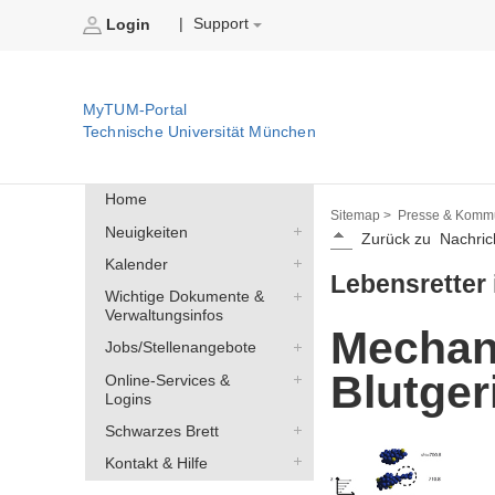
Support
|
Login
MyTUM-Portal
Technische Universität München
Home
Sitemap >
Presse & Kommu
Neuigkeiten
Zurück zu
Nachric
Kalender
Lebensretter i
Wichtige Dokumente &
Verwaltungsinfos
Mechani
Jobs/Stellenangebote
Blutger
Online-Services &
Logins
Schwarzes Brett
Kontakt & Hilfe