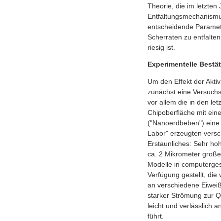
Theorie, die im letzten 
Entfaltungsmechanismus
entscheidende Parameter
Scherraten zu entfalte
riesig ist.
Experimentelle Bestä
Um den Effekt der Akti
zunächst eine Versuchsa
vor allem die in den le
Chipoberfläche mit ein
("Nanoerdbeben") eine 
Labor" erzeugten vers
Erstaunliches: Sehr ho
ca. 2 Mikrometer große
Modelle in computerges
Verfügung gestellt, die
an verschiedene Eiweiß
starker Strömung zur 
leicht und verlässlich 
führt.