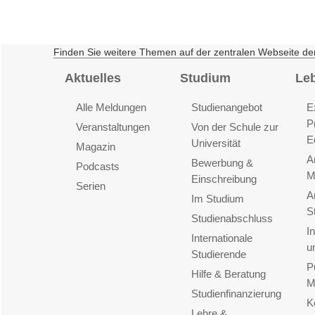
Finden Sie weitere Themen auf der zentralen Webseite de
Aktuelles
Studium
Le
Alle Meldungen
Studienangebot
E
P
Veranstaltungen
Von der Schule zur
E
Universität
Magazin
A
Bewerbung &
Podcasts
M
Einschreibung
Serien
A
Im Studium
S
Studienabschluss
I
Internationale
u
Studierende
P
Hilfe & Beratung
M
Studienfinanzierung
K
Lehre &