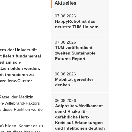
Aktuelles
07.08.2026
HappyRobot ist das
neueste TUM Unicorn
07.08.2026
TUM veröffentlicht
rn der Universität
zweiten Sustainable
 liefert fundamental
Futures Report
edizinisch-
tzen bilden werden.
06.08.2026
it therapieren zu
Mobilität gerechter
xzellenz-Cluster
denken
ätsel der Medizin.
06.08.2026
on-Willebrand-Faktors
Adipositas-Medikament
hne diese Funktion würde
senkt Risiko für
gefährliche Herz-
Kreislauf-Erkrankungen
ma) bilden. Kommt es zu
und Infektionen deutlich