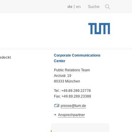
|
de
en
Suche
Corporate Communications
gedeckt
Center
Public Relations Team
Arcisstr. 19
80333 München
Tel.: +49.89.289.22778
Fax: +49.89.289.23388
presse@tum.de
Ansprechpartner