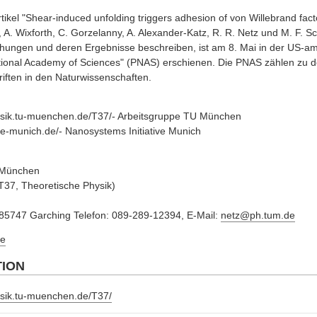
tikel "Shear-induced unfolding triggers adhesion of von Willebrand facto
 A. Wixforth, C. Gorzelanny, A. Alexander-Katz, R. R. Netz und M. F. Sc
hungen und deren Ergebnisse beschreiben, ist am 8. Mai in der US-ame
tional Academy of Sciences" (PNAS) erschienen. Die PNAS zählen zu d
iften in den Naturwissenschaften.
hysik.tu-muenchen.de/T37/- Arbeitsgruppe TU München
ive-munich.de/- Nanosystems Initiative Munich
t München
 (T37, Theoretische Physik)
85747 Garching Telefon: 089-289-12394, E-Mail:
netz@ph.tum.de
e
TION
hysik.tu-muenchen.de/T37/