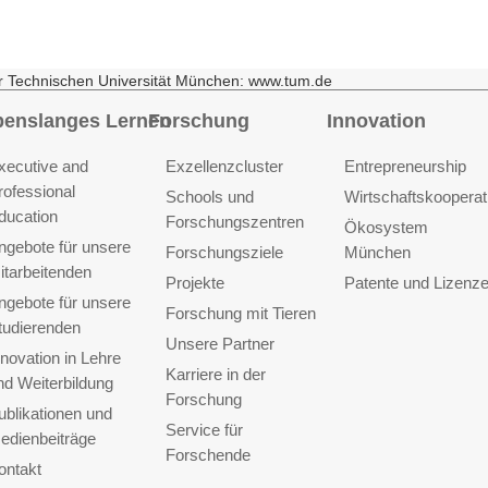
r Technischen Universität München: www.tum.de
benslanges Lernen
Forschung
Innovation
xecutive and
Exzellenzcluster
Entrepreneurship
rofessional
Schools und
Wirtschaftskooperat
ducation
Forschungszentren
Ökosystem
ngebote für unsere
Forschungsziele
München
itarbeitenden
Projekte
Patente und Lizenz
ngebote für unsere
Forschung mit Tieren
tudierenden
Unsere Partner
nnovation in Lehre
Karriere in der
nd Weiterbildung
Forschung
ublikationen und
Service für
edienbeiträge
Forschende
ontakt