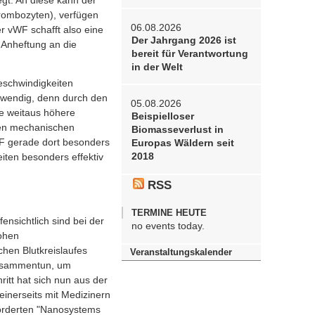
gt. An diese kann der
hrombozyten), verfügen
06.08.2026
r vWF schafft also eine
Der Jahrgang 2026 ist
 Anheftung an die
bereit für Verantwortung
in der Welt
eschwindigkeiten
otwendig, denn durch den
05.08.2026
ne weitaus höhere
Beispielloser
hen mechanischen
Biomasseverlust in
WF gerade dort besonders
Europas Wäldern seit
2018
iten besonders effektiv
RSS
TERMINE HEUTE
nsichtlich sind bei der
no events today.
ohen
chen Blutkreislaufes
Veranstaltungskalender
 zusammentun, um
itt hat sich nun aus der
inerseits mit Medizinern
förderten "Nanosystems