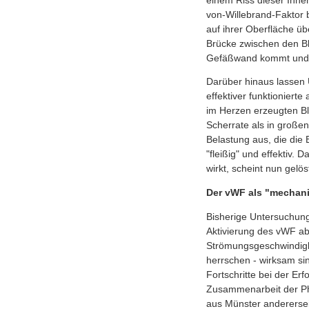
einem Riss dieser Inne
von-Willebrand-Faktor 
auf ihrer Oberfläche üb
Brücke zwischen den Bl
Gefäßwand kommt und da
Darüber hinaus lassen
effektiver funktioniert
im Herzen erzeugten Blu
Scherrate als in groß
Belastung aus, die die 
"fleißig" und effektiv
wirkt, scheint nun gelös
Der vWF als "mechani
Bisherige Untersuchunge
Aktivierung des vWF ab
Strömungsgeschwindigkei
herrschen - wirksam si
Fortschritte bei der Er
Zusammenarbeit der Phy
aus Münster anderersei