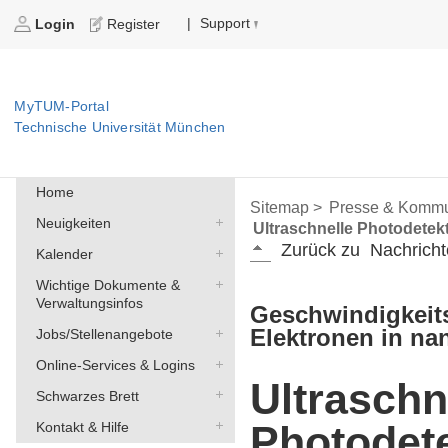
Support
|
Login
Register
MyTUM-Portal
Technische Universität München
Home
Sitemap >
Presse & Kommu
Neuigkeiten
Ultraschnelle Photodete
Zurück zu
Nachricht
Kalender
Wichtige Dokumente &
Verwaltungsinfos
Geschwindigkei
Elektronen in na
Jobs/Stellenangebote
Online-Services & Logins
Ultraschn
Schwarzes Brett
Photodet
Kontakt & Hilfe