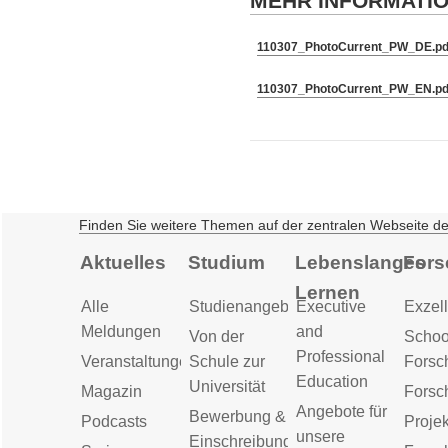
MEHR INFORMATI
110307_PhotoCurrent_PW_DE.pd
110307_PhotoCurrent_PW_EN.pd
Finden Sie weitere Themen auf der zentralen Webseite d
Aktuelles
Studium
Lebenslanges
Fors
Lernen
Alle
Studienangebot
Executive
Exzell
Meldungen
and
Von der
Schoo
Professional
Veranstaltungen
Schule zur
Forsc
Education
Universität
Magazin
Forsc
Angebote für
Bewerbung &
Podcasts
Proje
unsere
Einschreibung