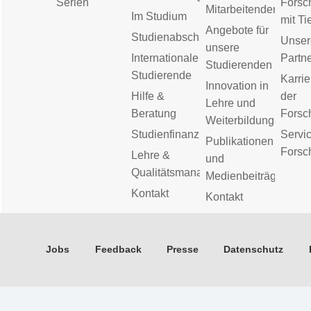
Serien
Forsc
Mitarbeitenden
Im Studium
mit Ti
Angebote für
Studienabschluss
Unser
unsere
Internationale
Partn
Studierenden
Studierende
Karrie
Innovation in
Hilfe &
der
Lehre und
Beratung
Forsc
Weiterbildung
Studienfinanzierung
Servic
Publikationen
Forsc
Lehre &
und
Qualitätsmanagement
Medienbeiträge
Kontakt
Kontakt
Jobs
Feedback
Presse
Datenschutz