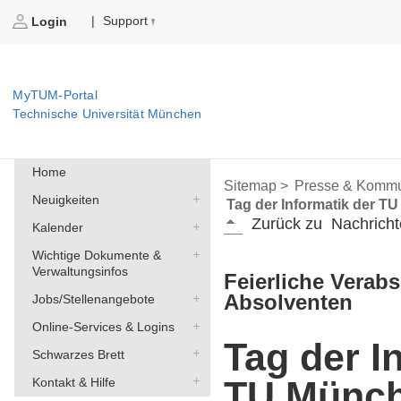
Support
|
Login
MyTUM-Portal
Technische Universität München
Home
Sitemap >
Presse & Kommu
Neuigkeiten
Tag der Informatik der T
Zurück zu
Nachricht
Kalender
Wichtige Dokumente &
Verwaltungsinfos
Feierliche Verab
Absolventen
Jobs/Stellenangebote
Online-Services & Logins
Tag der I
Schwarzes Brett
TU Münc
Kontakt & Hilfe