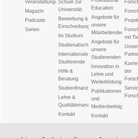
Professional
Veranstaltungen
Schule zur
Forsc
Education
Universität
Magazin
Forsc
Angebote für
Bewerbung &
Podcasts
Proje
unsere
Einschreibung
Serien
Forsc
Mitarbeitenden
Im Studium
mit Ti
Angebote für
Studienabschluss
Unser
unsere
Internationale
Partn
Studierenden
Studierende
Karrie
Innovation in
Hilfe &
der
Lehre und
Beratung
Forsc
Weiterbildung
Studienfinanzierung
Servic
Publikationen
Forsc
Lehre &
und
Qualitätsmanagement
Medienbeiträge
Kontakt
Kontakt