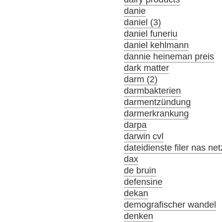
danie
daniel (3)
daniel funeriu
daniel kehlmann
dannie heineman preis
dark matter
darm (2)
darmbakterien
darmentzündung
darmerkrankung
darpa
darwin cvl
dateidienste filer nas ne
dax
de bruin
defensine
dekan
demografischer wandel
denken