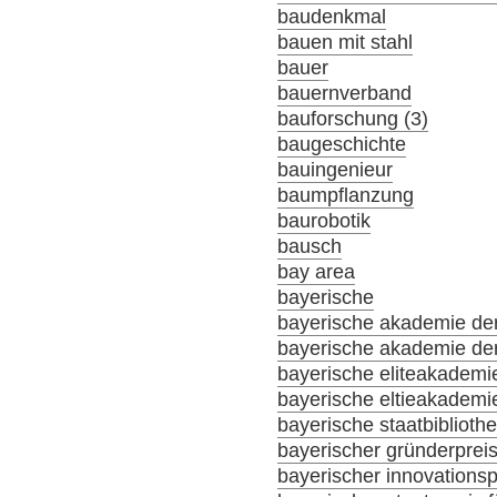
baudenkmal
bauen mit stahl
bauer
bauernverband
bauforschung (3)
baugeschichte
bauingenieur
baumpflanzung
baurobotik
bausch
bay area
bayerische
bayerische akademie der
bayerische akademie der
bayerische eliteakademi
bayerische eltieakademi
bayerische staatbiblioth
bayerischer gründerprei
bayerischer innovationsp