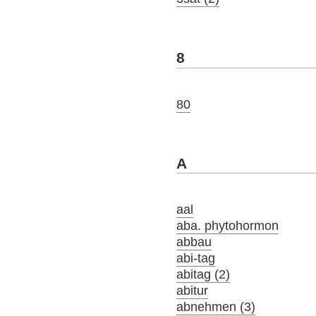
8
80
A
aal
aba. phytohormon
abbau
abi-tag
abitag (2)
abitur
abnehmen (3)