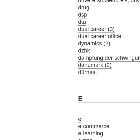
drive-e-studienpreis; driv
drug
dsp
dtu
dual career (3)
dual career office
dynamics (2)
dzhk
dämpfung der schwingu
dänemark (2)
dürnast
E
e
e-commerce
e-learning