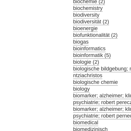
biochemie (2)
biochemistry
biodiversity
biodiversität (2)
bioenergie
biofunktionalität (2)
biogas
bioinformatics
bioinformatik (5)
biologie (2)
biologische bildgebung; 
ntziachristos
biologische chemie
biology
biomarker; alzheimer; klin
psychiatrie; robert perec
biomarker; alzheimer; klin
psychiatrie; robert pern
biomedical
biomedizinisch