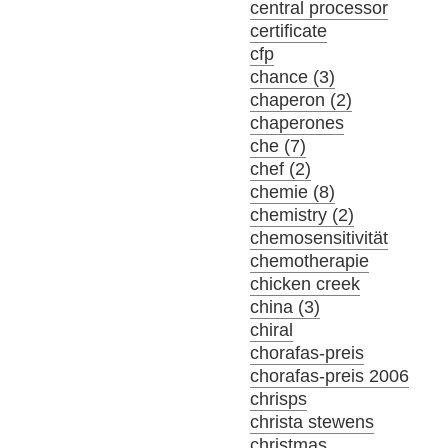
central processor
certificate
cfp
chance (3)
chaperon (2)
chaperones
che (7)
chef (2)
chemie (8)
chemistry (2)
chemosensitivität
chemotherapie
chicken creek
china (3)
chiral
chorafas-preis
chorafas-preis 2006
chrisps
christa stewens
christmas