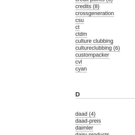
credits (8)
crossgeneration
csu
ct
ctdm
culture clubbing
cultureclubbing (6)
custompacker
cvl
cyan
D
daad (4)
daad-preis
daimler
dairy products