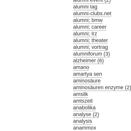
alumni event (2)
alumni tag
alumni-clubs.net
alumni; bmw
alumni; career
alumni; lrz
alumni; theater
alumni; vortrag
alumniforum (3)
alzheimer (6)
amano
amartya sen
aminosäure
aminosäuren enzyme (2
amsilk
amtszeit
anabolika
analyse (2)
analysis
anammox