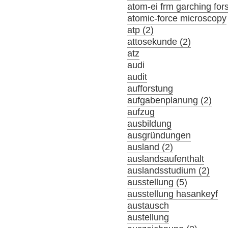
atom-ei frm garching fo
atomic-force microscopy
atp (2)
attosekunde (2)
atz
audi
audit
aufforstung
aufgabenplanung (2)
aufzug
ausbildung
ausgründungen
ausland (2)
auslandsaufenthalt
auslandsstudium (2)
ausstellung (5)
ausstellung hasankeyf
austausch
austellung