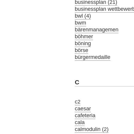
businessplan (21)
businessplan wettbewer
bwl (4)
bwm
bärenmanagemen
böhmer
böning
börse
bürgermedaille
C
c2
caesar
cafeteria
cala
calmodulin (2)