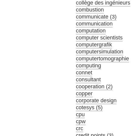
collège des ingénieurs
combustion
communicate (3)
communication
computation
computer scientists
computergrafik
computersimulation
computertomographie
computing
connet
consultant
cooperation (2)
copper
corporate design
cotesys (5)
cpu
cpw
crc
credit points (3)