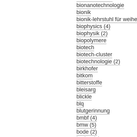
bionanotechnologie
bionik
bionik-lehrstuhl für wei
biophysics (4)
biophysik (2)
biopolymere
biotech
biotech-cluster
biotechnologie (2)
birkhofer
bitkom
bitterstoffe
bleisarg
blickle
blq
blutgerinnung
bmbf (4)
bmw (5)
bode (2)