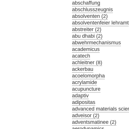
abschaffung
abschlusszeugnis
absolventen (2)
absolventenfeier lehramt
abstreiter (2)
abu dhabi (2)
abwehrmechanismus
academicus
acatech
achleitner (8)
ackerbau
acoelomorpha
acrylamide
acupuncture
adaptiv
adipositas
advanced materials scie
adveisor (2)
adventsmatinee (2)
aerodynamics