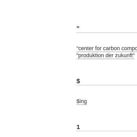
"
"center for carbon compo
"produktion der zukunft"
$
$ing
1