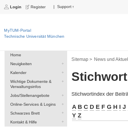
Support
|
Login
Register
MyTUM-Portal
Technische Universität München
Home
Sitemap >
News und Aktuel
Neuigkeiten
Stichwor
Kalender
Wichtige Dokumente &
Verwaltungsinfos
Stichwortindex der Beit
Jobs/Stellenangebote
Online-Services & Logins
A
B
C
D
E
F
G
H
I
J
Schwarzes Brett
Y
Z
Kontakt & Hilfe