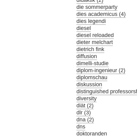
didaktik (2)
die sommerparty
dies academicus (4)
dies legendi
diesel
diesel reloaded
dieter melchart
dietrich fink
diffusion
dimelli-studie
diplom-ingenieur (2)
diplomschau
diskussion
distinguished professors
diversity
diät (2)
dlr (3)
dna (2)
dns
doktoranden