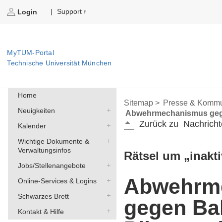
Support
|
Login
MyTUM-Portal
Technische Universität München
Home
Sitemap >
Presse & Kommu
Neuigkeiten
Abwehrmechanismus gegen
Zurück zu
Nachricht
Kalender
Wichtige Dokumente &
Verwaltungsinfos
Rätsel um „inakti
Jobs/Stellenangebote
Abwehrm
Online-Services & Logins
Schwarzes Brett
gegen Ba
Kontakt & Hilfe