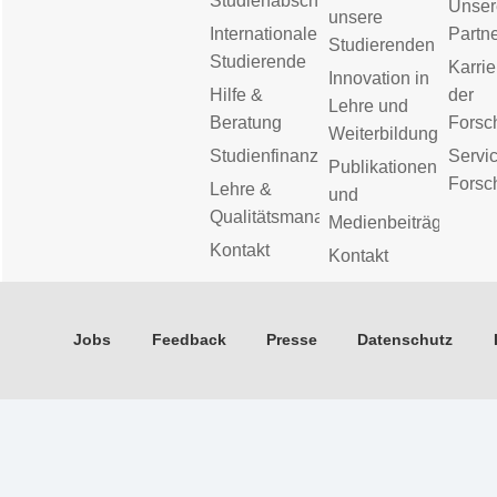
Studienabschluss
Unser
unsere
Internationale
Partn
Studierenden
Studierende
Karrie
Innovation in
Hilfe &
der
Lehre und
Beratung
Forsc
Weiterbildung
Studienfinanzierung
Servic
Publikationen
Forsc
Lehre &
und
Qualitätsmanagement
Medienbeiträge
Kontakt
Kontakt
Jobs
Feedback
Presse
Datenschutz