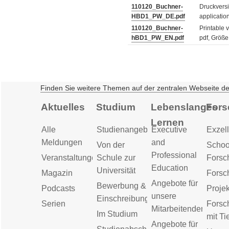
110120_Buchner-
Druckversi
HBD1_PW_DE.pdf
applicatio
110120_Buchner-
Printable v
hBD1_PW_EN.pdf
pdf, Größe
Finden Sie weitere Themen auf der zentralen Webseite d
Aktuelles
Studium
Lebenslanges
Fors
Lernen
Alle
Studienangebot
Executive
Exzell
Meldungen
and
Von der
Schoo
Professional
Veranstaltungen
Schule zur
Forsc
Education
Universität
Magazin
Forsc
Angebote für
Bewerbung &
Podcasts
Proje
unsere
Einschreibung
Serien
Forsc
Mitarbeitenden
Im Studium
mit Ti
Angebote für