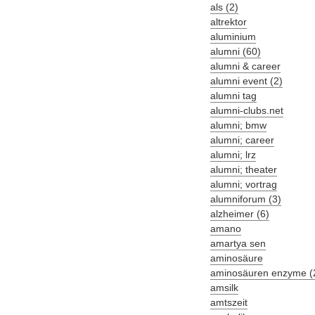
als (2)
altrektor
aluminium
alumni (60)
alumni & career
alumni event (2)
alumni tag
alumni-clubs.net
alumni; bmw
alumni; career
alumni; lrz
alumni; theater
alumni; vortrag
alumniforum (3)
alzheimer (6)
amano
amartya sen
aminosäure
aminosäuren enzyme (
amsilk
amtszeit