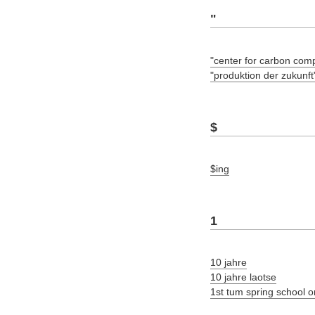
"
"center for carbon com
"produktion der zukunft
$
$ing
1
10 jahre
10 jahre laotse
1st tum spring school 