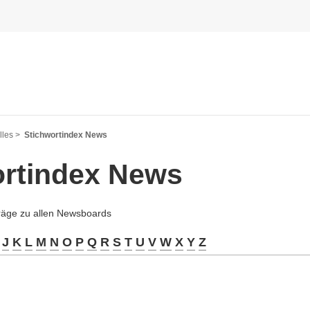
les >
Stichwortindex News
ortindex News
träge zu allen Newsboards
J
K
L
M
N
O
P
Q
R
S
T
U
V
W
X
Y
Z