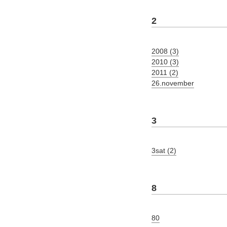
2
2008 (3)
2010 (3)
2011 (2)
26.november
3
3sat (2)
8
80