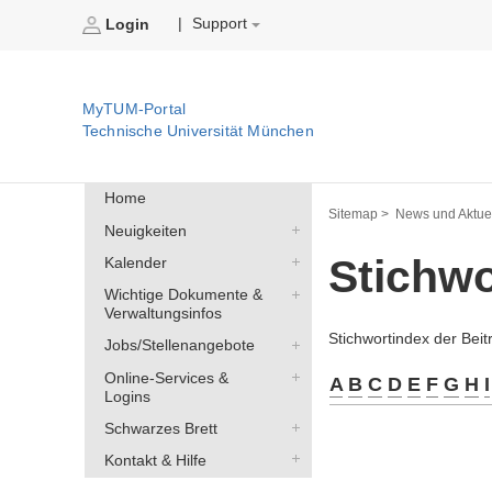
Support
|
Login
MyTUM-Portal
Technische Universität München
Home
Sitemap >
News und Aktuel
Neuigkeiten
Stichw
Kalender
Wichtige Dokumente &
Verwaltungsinfos
Stichwortindex der Bei
Jobs/Stellenangebote
Online-Services &
A
B
C
D
E
F
G
H
I
Logins
Schwarzes Brett
Kontakt & Hilfe