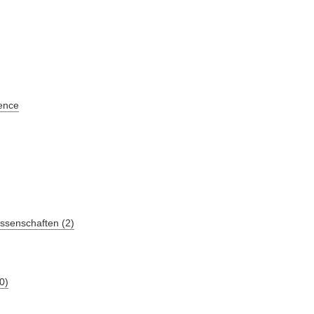
ence
ssenschaften (2)
0)