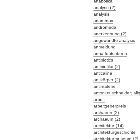
anabolika
analyse (2)
analysis
anammox
andromeda
anerkennung (2)
angewandte analysis
anmeldung
anna fontcuberta
antibiotics
antibiotika (2)
anticaline
antikörper (2)
antimaterie
antonius schneider; al
arbeit
arbeitgeberpreis
archaeen (2)
archaeum (2)
architektur (14)
architekturgeschichte
architekturmuseum (2)