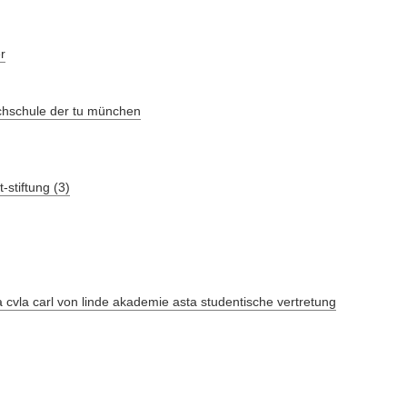
r
chschule der tu münchen
stiftung (3)
-a cvla carl von linde akademie asta studentische vertretung