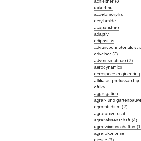
achleitner (8)
ackerbau
acoelomorpha
acrylamide
acupuncture
adaptiv
adipositas
advanced materials sci
adveisor (2)
adventsmatinee (2)
aerodynamics
aerospace engineering
affiliated professorship
afrika
aggregation
agrar- und gartenbauwi
agrarstudium (2)
agraruniversität
agrarwissenschaft (4)
agrarwissenschaften (1
agrarökonomie
aiesec (3)