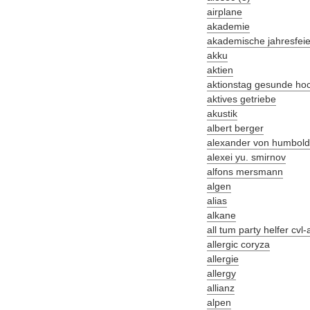
airplane
akademie
akademische jahresfeie
akku
aktien
aktionstag gesunde ho
aktives getriebe
akustik
albert berger
alexander von humboldt-
alexei yu. smirnov
alfons mersmann
algen
alias
alkane
all tum party helfer cvl
allergic coryza
allergie
allergy
allianz
alpen