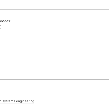
posites"
"
on systems engineering