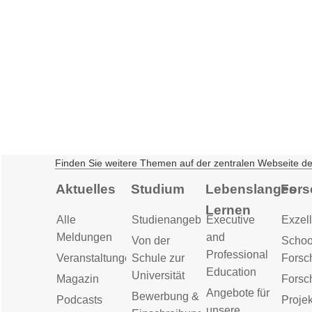
Finden Sie weitere Themen auf der zentralen Webseite d
Aktuelles
Studium
Lebenslanges
Fors
Lernen
Alle
Studienangebot
Executive
Exzell
Meldungen
and
Von der
Schoo
Professional
Veranstaltungen
Schule zur
Forsc
Education
Universität
Magazin
Forsc
Angebote für
Bewerbung &
Podcasts
Proje
unsere