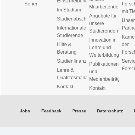
Einschreibung
Serien
Forsc
Mitarbeitenden
Im Studium
mit Ti
Angebote für
Studienabschluss
Unser
unsere
Internationale
Partn
Studierenden
Studierende
Karrie
Innovation in
Hilfe &
der
Lehre und
Beratung
Forsc
Weiterbildung
Studienfinanzierung
Servic
Publikationen
Forsc
Lehre &
und
Qualitätsmanagement
Medienbeiträge
Kontakt
Kontakt
Jobs
Feedback
Presse
Datenschutz