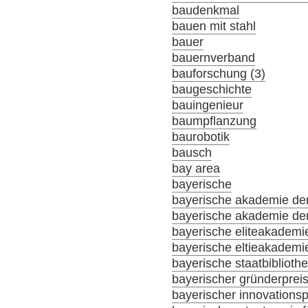
baudenkmal
bauen mit stahl
bauer
bauernverband
bauforschung (3)
baugeschichte
bauingenieur
baumpflanzung
baurobotik
bausch
bay area
bayerische
bayerische akademie der
bayerische akademie der
bayerische eliteakademi
bayerische eltieakademi
bayerische staatbiblioth
bayerischer gründerprei
bayerischer innovationsp