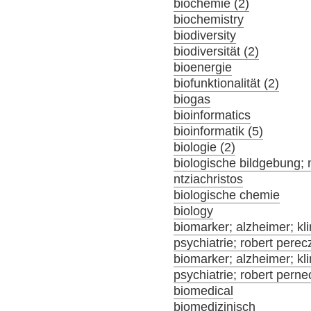
biochemie (2)
biochemistry
biodiversity
biodiversität (2)
bioenergie
biofunktionalität (2)
biogas
bioinformatics
bioinformatik (5)
biologie (2)
biologische bildgebung; 
ntziachristos
biologische chemie
biology
biomarker; alzheimer; klin
psychiatrie; robert perec
biomarker; alzheimer; klin
psychiatrie; robert pern
biomedical
biomedizinisch