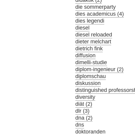
didaktik (2)
die sommerparty
dies academicus (4)
dies legendi
diesel
diesel reloaded
dieter melchart
dietrich fink
diffusion
dimelli-studie
diplom-ingenieur (2)
diplomschau
diskussion
distinguished professors
diversity
diät (2)
dlr (3)
dna (2)
dns
doktoranden