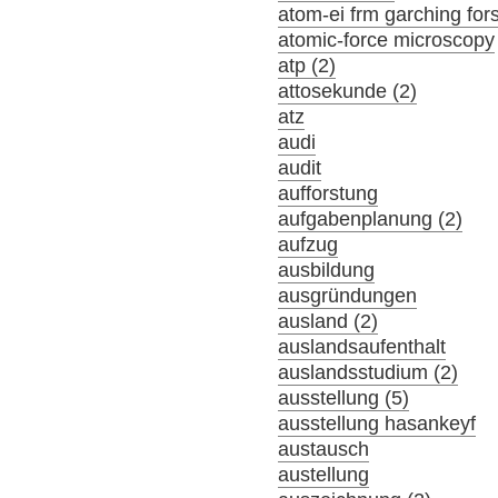
atom-ei frm garching fo
atomic-force microscopy
atp (2)
attosekunde (2)
atz
audi
audit
aufforstung
aufgabenplanung (2)
aufzug
ausbildung
ausgründungen
ausland (2)
auslandsaufenthalt
auslandsstudium (2)
ausstellung (5)
ausstellung hasankeyf
austausch
austellung