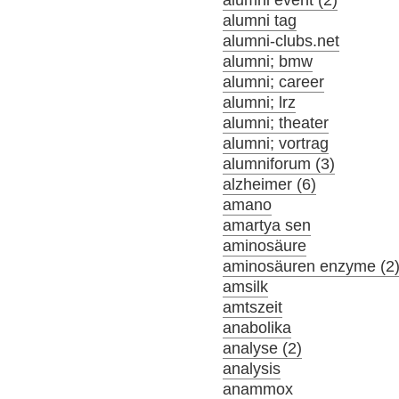
alumni event (2)
alumni tag
alumni-clubs.net
alumni; bmw
alumni; career
alumni; lrz
alumni; theater
alumni; vortrag
alumniforum (3)
alzheimer (6)
amano
amartya sen
aminosäure
aminosäuren enzyme (2
amsilk
amtszeit
anabolika
analyse (2)
analysis
anammox