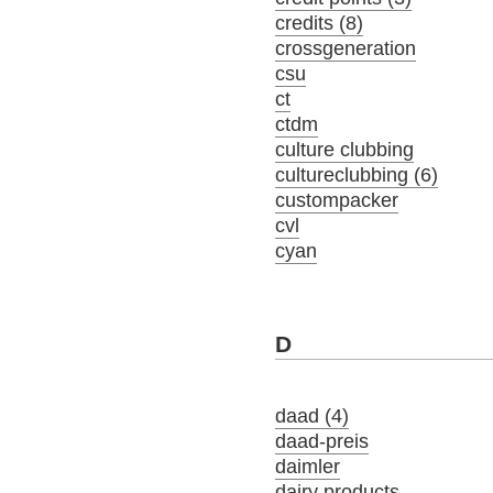
credits (8)
crossgeneration
csu
ct
ctdm
culture clubbing
cultureclubbing (6)
custompacker
cvl
cyan
D
daad (4)
daad-preis
daimler
dairy products