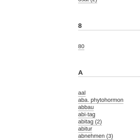
8
80
A
aal
aba. phytohormon
abbau
abi-tag
abitag (2)
abitur
abnehmen (3)