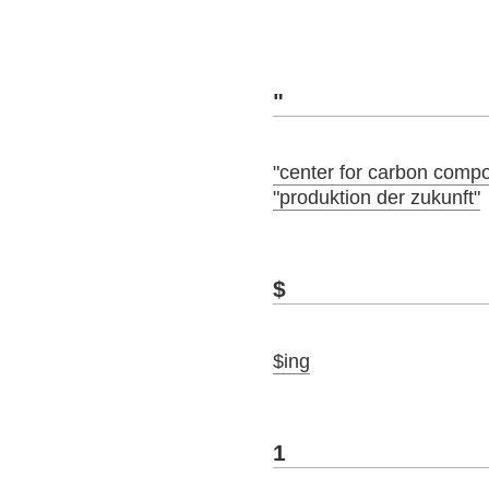
"
"center for carbon compo
"produktion der zukunft"
$
$ing
1