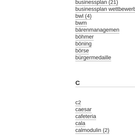
businessplan (21)
businessplan wettbewer
bwl (4)
bwm
bärenmanagemen
böhmer
böning
börse
bürgermedaille
C
c2
caesar
cafeteria
cala
calmodulin (2)