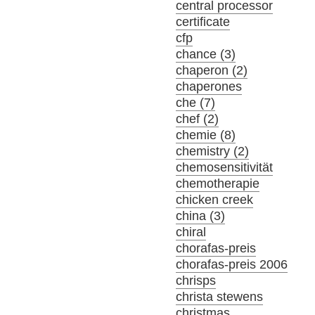
central processor
certificate
cfp
chance (3)
chaperon (2)
chaperones
che (7)
chef (2)
chemie (8)
chemistry (2)
chemosensitivität
chemotherapie
chicken creek
china (3)
chiral
chorafas-preis
chorafas-preis 2006
chrisps
christa stewens
christmas