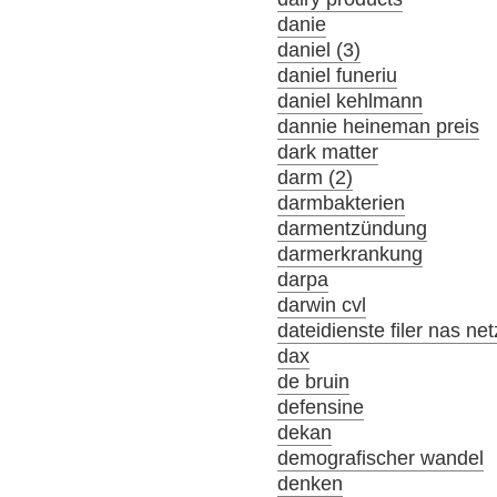
danie
daniel (3)
daniel funeriu
daniel kehlmann
dannie heineman preis
dark matter
darm (2)
darmbakterien
darmentzündung
darmerkrankung
darpa
darwin cvl
dateidienste filer nas ne
dax
de bruin
defensine
dekan
demografischer wandel
denken