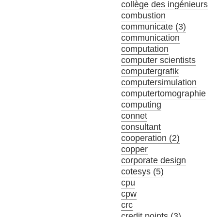
collège des ingénieurs
combustion
communicate (3)
communication
computation
computer scientists
computergrafik
computersimulation
computertomographie
computing
connet
consultant
cooperation (2)
copper
corporate design
cotesys (5)
cpu
cpw
crc
credit points (3)