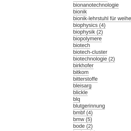
bionanotechnologie
bionik
bionik-lehrstuhl für wei
biophysics (4)
biophysik (2)
biopolymere
biotech
biotech-cluster
biotechnologie (2)
birkhofer
bitkom
bitterstoffe
bleisarg
blickle
blq
blutgerinnung
bmbf (4)
bmw (5)
bode (2)