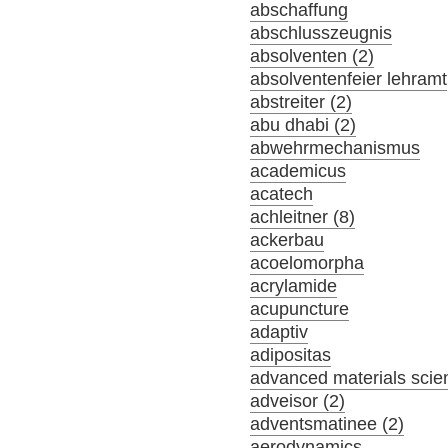
abschaffung
abschlusszeugnis
absolventen (2)
absolventenfeier lehramt
abstreiter (2)
abu dhabi (2)
abwehrmechanismus
academicus
acatech
achleitner (8)
ackerbau
acoelomorpha
acrylamide
acupuncture
adaptiv
adipositas
advanced materials scie
adveisor (2)
adventsmatinee (2)
aerodynamics