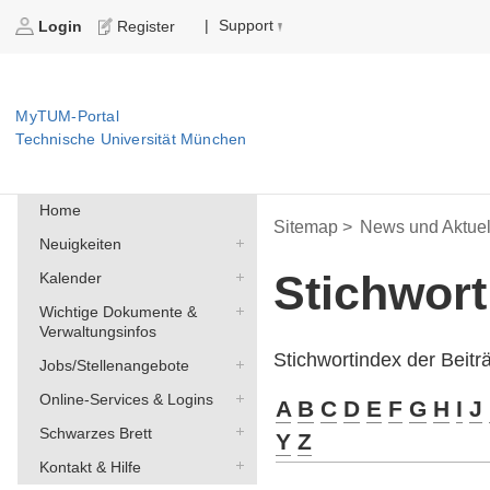
Support
|
Login
Register
MyTUM-Portal
Technische Universität München
Home
Sitemap >
News und Aktuel
Neuigkeiten
Stichwor
Kalender
Wichtige Dokumente &
Verwaltungsinfos
Stichwortindex der Beit
Jobs/Stellenangebote
Online-Services & Logins
A
B
C
D
E
F
G
H
I
J
Schwarzes Brett
Y
Z
Kontakt & Hilfe