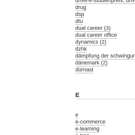
drive-e-studienpreis; driv
drug
dsp
dtu
dual career (3)
dual career office
dynamics (2)
dzhk
dämpfung der schwingu
dänemark (2)
dürnast
E
e
e-commerce
e-learning