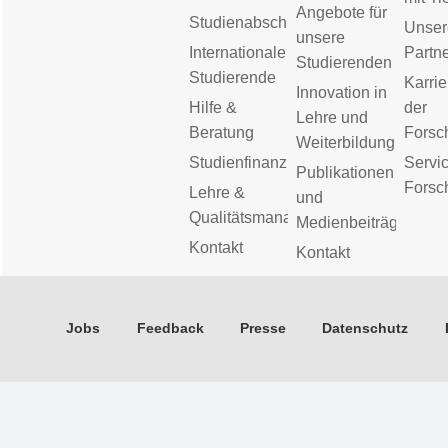
Angebote für
Studienabschluss
Unser
unsere
Internationale
Partn
Studierenden
Studierende
Karrie
Innovation in
Hilfe &
der
Lehre und
Beratung
Forsc
Weiterbildung
Studienfinanzierung
Servic
Publikationen
Forsc
Lehre &
und
Qualitätsmanagement
Medienbeiträge
Kontakt
Kontakt
Jobs
Feedback
Presse
Datenschutz