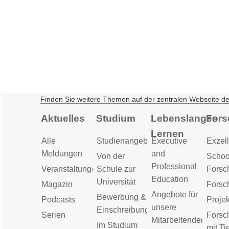
Finden Sie weitere Themen auf der zentralen Webseite d
Aktuelles
Studium
Lebenslanges
Fors
Lernen
Alle
Studienangebot
Executive
Exzell
Meldungen
and
Von der
Schoo
Professional
Veranstaltungen
Schule zur
Forsc
Education
Universität
Magazin
Forsc
Angebote für
Bewerbung &
Podcasts
Proje
unsere
Einschreibung
Serien
Forsc
Mitarbeitenden
Im Studium
mit Ti