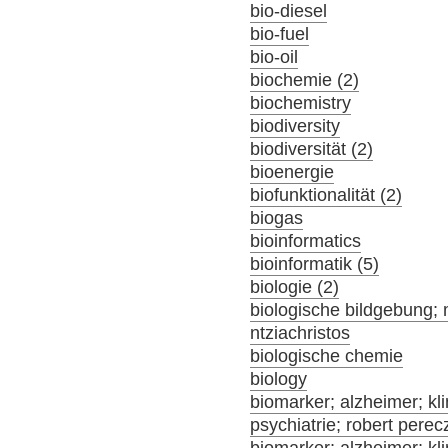
bio-diesel
bio-fuel
bio-oil
biochemie (2)
biochemistry
biodiversity
biodiversität (2)
bioenergie
biofunktionalität (2)
biogas
bioinformatics
bioinformatik (5)
biologie (2)
biologische bildgebung; 
ntziachristos
biologische chemie
biology
biomarker; alzheimer; klin
psychiatrie; robert perec
biomarker; alzheimer; klin