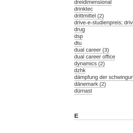
dreidimensional
drinktec
drittmittel (2)
drive-e-studienpreis; driv
drug
dsp
dtu
dual career (3)
dual career office
dynamics (2)
dzhk
dämpfung der schwingu
dänemark (2)
dürnast
E