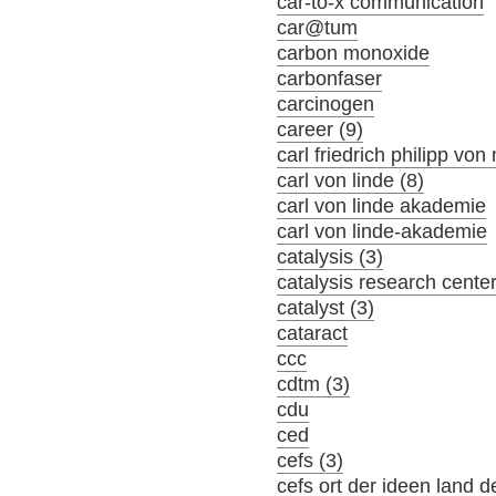
car-to-x communication
car@tum
carbon monoxide
carbonfaser
carcinogen
career (9)
carl friedrich philipp von
carl von linde (8)
carl von linde akademie
carl von linde-akademie
catalysis (3)
catalysis research cente
catalyst (3)
cataract
ccc
cdtm (3)
cdu
ced
cefs (3)
cefs ort der ideen land d