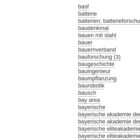
basf
batterie
batterien; batterieforsch
baudenkmal
bauen mit stahl
bauer
bauernverband
bauforschung (3)
baugeschichte
bauingenieur
baumpflanzung
baurobotik
bausch
bay area
bayerische
bayerische akademie der
bayerische akademie der
bayerische eliteakademi
bayerische eltieakademi