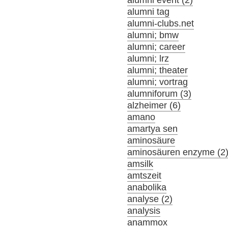
alumni event (2)
alumni tag
alumni-clubs.net
alumni; bmw
alumni; career
alumni; lrz
alumni; theater
alumni; vortrag
alumniforum (3)
alzheimer (6)
amano
amartya sen
aminosäure
aminosäuren enzyme (2
amsilk
amtszeit
anabolika
analyse (2)
analysis
anammox