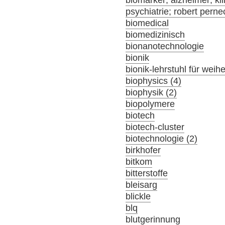
psychiatrie; robert pern
biomedical
biomedizinisch
bionanotechnologie
bionik
bionik-lehrstuhl für wei
biophysics (4)
biophysik (2)
biopolymere
biotech
biotech-cluster
biotechnologie (2)
birkhofer
bitkom
bitterstoffe
bleisarg
blickle
blq
blutgerinnung