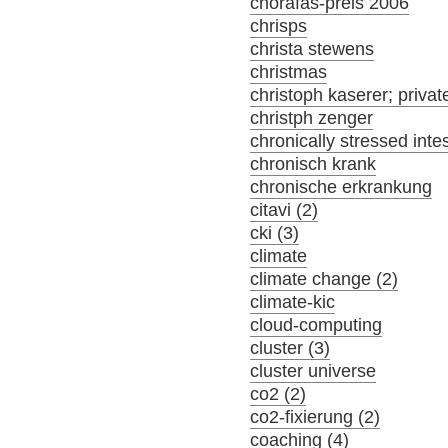
chorafas-preis 2006
chrisps
christa stewens
christmas
christoph kaserer; privat
christph zenger
chronically stressed inte
chronisch krank
chronische erkrankung
citavi (2)
cki (3)
climate
climate change (2)
climate-kic
cloud-computing
cluster (3)
cluster universe
co2 (2)
co2-fixierung (2)
coaching (4)