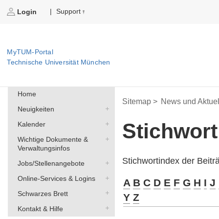
Support
|
Login
MyTUM-Portal
Technische Universität München
Home
Sitemap >
News und Aktuel
Neuigkeiten
Stichwor
Kalender
Wichtige Dokumente &
Verwaltungsinfos
Stichwortindex der Beit
Jobs/Stellenangebote
Online-Services & Logins
A
B
C
D
E
F
G
H
I
J
Schwarzes Brett
Y
Z
Kontakt & Hilfe