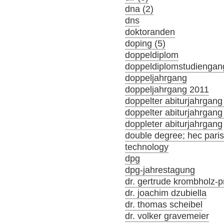
dna (2)
dns
doktoranden
doping (5)
doppeldiplom
doppeldiplomstudiengan
doppeljahrgang
doppeljahrgang 2011
doppelter abiturjahrgang
doppelter abiturjahrgan
doppleter abiturjahrgang
double degree; hec par
technology
dpg
dpg-jahrestagung
dr. gertrude krombholz-p
dr. joachim dzubiella
dr. thomas scheibel
dr. volker gravemeier