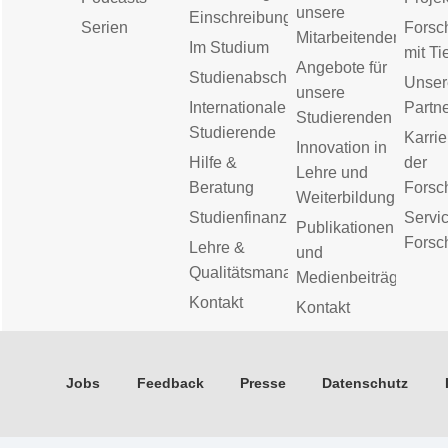
unsere
Einschreibung
Serien
Forsc
Mitarbeitenden
Im Studium
mit Ti
Angebote für
Studienabschluss
Unser
unsere
Internationale
Partn
Studierenden
Studierende
Karrie
Innovation in
Hilfe &
der
Lehre und
Beratung
Forsc
Weiterbildung
Studienfinanzierung
Servic
Publikationen
Forsc
Lehre &
und
Qualitätsmanagement
Medienbeiträge
Kontakt
Kontakt
Jobs
Feedback
Presse
Datenschutz