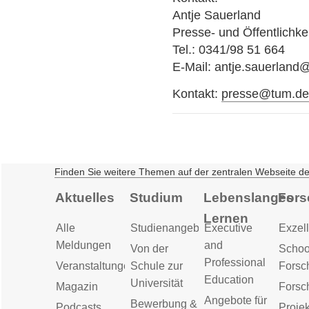
Antje Sauerland
Presse- und Öffentlichkei
Tel.: 0341/98 51 664
E-Mail: antje.sauerland
Kontakt:
presse@tum.d
Finden Sie weitere Themen auf der zentralen Webseite d
Aktuelles
Studium
Lebenslanges
Fors
Lernen
Alle
Studienangebot
Executive
Exzell
Meldungen
and
Von der
Schoo
Professional
Veranstaltungen
Schule zur
Forsc
Education
Universität
Magazin
Forsc
Angebote für
Bewerbung &
Podcasts
Proje