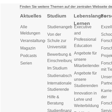
Finden Sie weitere Themen auf der zentralen Webseite d
Aktuelles
Studium
Lebenslanges
Fors
Lernen
Alle
Studienangebot
Executive
Exzell
Meldungen
and
Von der
Schoo
Professional
Veranstaltungen
Schule zur
Forsc
Education
Universität
Magazin
Forsc
Angebote für
Bewerbung &
Podcasts
Proje
unsere
Einschreibung
Serien
Forsc
Mitarbeitenden
Im Studium
mit Ti
Angebote für
Studienabschluss
Unser
unsere
Internationale
Partn
Studierenden
Studierende
Karrie
Innovation in
Hilfe &
der
Lehre und
Beratung
Forsc
Weiterbildung
Studienfinanzierung
Servic