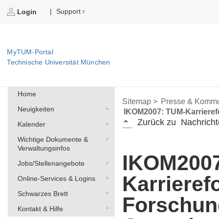
Support
|
Login
MyTUM-Portal
Technische Universität München
Home
Sitemap >
Presse & Kommu
Neuigkeiten
IKOM2007: TUM-Karrieref
Zurück zu
Nachricht
Kalender
Wichtige Dokumente &
Verwaltungsinfos
IKOM2007
Jobs/Stellenangebote
Karrieref
Online-Services & Logins
Schwarzes Brett
Forschun
Kontakt & Hilfe