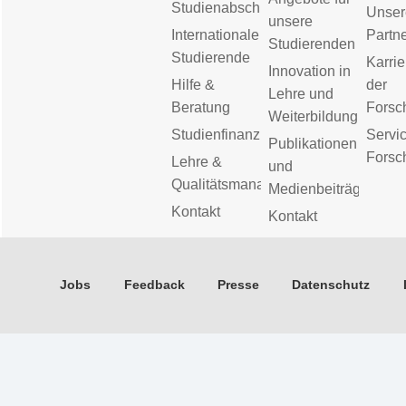
Studienabschluss
Unser
unsere
Internationale
Partn
Studierenden
Studierende
Karrie
Innovation in
Hilfe &
der
Lehre und
Beratung
Forsc
Weiterbildung
Studienfinanzierung
Servic
Publikationen
Forsc
Lehre &
und
Qualitätsmanagement
Medienbeiträge
Kontakt
Kontakt
Jobs
Feedback
Presse
Datenschutz