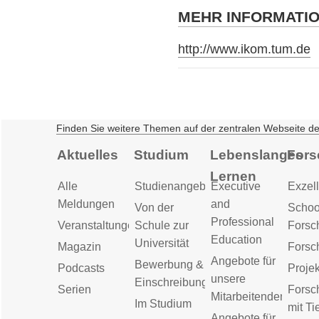
MEHR INFORMATI
http://www.ikom.tum.de
Finden Sie weitere Themen auf der zentralen Webseite d
Aktuelles
Studium
Lebenslanges
Fors
Lernen
Alle
Studienangebot
Executive
Exzell
Meldungen
and
Von der
Schoo
Professional
Veranstaltungen
Schule zur
Forsc
Education
Universität
Magazin
Forsc
Angebote für
Bewerbung &
Podcasts
Proje
unsere
Einschreibung
Serien
Forsc
Mitarbeitenden
Im Studium
mit Ti
Angebote für