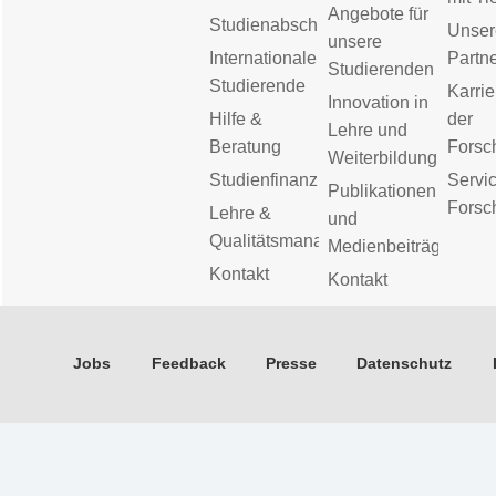
Angebote für
Studienabschluss
Unser
unsere
Internationale
Partn
Studierenden
Studierende
Karrie
Innovation in
Hilfe &
der
Lehre und
Beratung
Forsc
Weiterbildung
Studienfinanzierung
Servic
Publikationen
Forsc
Lehre &
und
Qualitätsmanagement
Medienbeiträge
Kontakt
Kontakt
Jobs
Feedback
Presse
Datenschutz