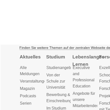
Finden Sie weitere Themen auf der zentralen Webseite d
Aktuelles
Studium
Lebenslanges
Fors
Lernen
Alle
Studienangebot
Executive
Exzell
Meldungen
and
Von der
Schoo
Professional
Veranstaltungen
Schule zur
Forsc
Education
Universität
Magazin
Forsc
Angebote für
Bewerbung &
Podcasts
Proje
unsere
Einschreibung
Serien
Forsc
Mitarbeitenden
Im Studium
mit Ti