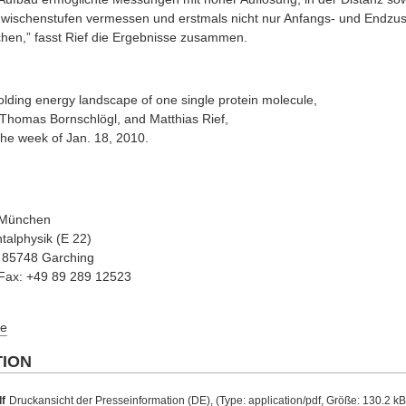
wischenstufen vermessen und erstmals nicht nur Anfangs- und Endzu
hen,” fasst Rief die Ergebnisse zusammen.
folding energy landscape of one single protein molecule,
 Thomas Bornschlögl, and Matthias Rief,
the week of Jan. 18, 2010.
t München
talphysik (E 22)
D 85748 Garching
 Fax: +49 89 289 12523
e
TION
f
Druckansicht der Presseinformation (DE), (Type: application/pdf, Größe: 130.2 k