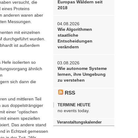
Europas Wäldern seit
haben versucht, die
2018
 eines Proteins
en anderen waren aber
ekten Messungen.
04.08.2026
Wie Algorithmen
imenten mit einzelnen
staatliche
M durchgeführt wurden.
Entscheidungen
ebhardt ist außerdem
verändern
 Hefe isolierten so
03.08.2026
Wie autonome Systeme
altungsvorgang ähnlich
lernen, ihre Umgebung
en
zu verstehen
gern sich dann die
RSS
en und mittleren Teil
TERMINE HEUTE
n aus doppelsträngiger
no events today.
it einer “optischen
 mit einem speziellen
Veranstaltungskalender
ixiert. Das andere stand
und in Echtzeit gemessen
 in der Zeit. “Wir