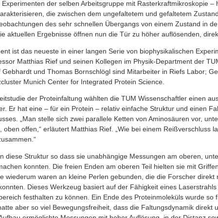
h Experimenten der selben Arbeitsgruppe mit Rasterkraftmikroskopie – 
arakterisieren, die zwischen dem ungefaltetem und gefaltetem Zustand
 Beobachtungen des sehr schnellen Übergangs von einem Zustand in d
ie aktuellen Ergebnisse öffnen nun die Tür zu höher auflösenden, dir
ent ist das neueste in einer langen Serie von biophysikalischen Exper
essor Matthias Rief und seinen Kollegen im Physik-Department der TU
f Gebhardt und Thomas Bornschlögl sind Mitarbeiter in Riefs Labor; G
zcluster Munich Center for Integrated Protein Science.
zeitstudie der Proteinfaltung wählten die TUM Wissenschaftler einen aus
. Er hat eine – für ein Protein – relativ einfache Struktur und einen F
sses. „Man stelle sich zwei parallele Ketten von Aminosäuren vor, unt
ben offen,“ erläutert Matthias Rief. „Wie bei einem Reißverschluss la
 zusammen.“
en diese Struktur so dass sie unabhängige Messungen am oberen, unter
achen konnten. Die freien Enden am oberen Teil hielten sie mit Griffe
e wiederum waren an kleine Perlen gebunden, die die Forscher direkt m
konnten. Dieses Werkzeug basiert auf der Fähigkeit eines Laserstrahls
bereich festhalten zu können. Ein Ende des Proteinmoleküls wurde so f
atte aber so viel Bewegungsfreiheit, dass die Faltungsdynamik direkt 
ufbau ermöglichte Messungen mit hoher Auflösung, in der Distanz sowie