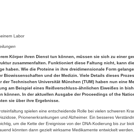
 seinem Labor
eilungen
rem Körper ihren Dienst tun können, müssen sie sich zu einer gen
uktur zusammenfalten. Funktioniert diese Faltung nicht, kann di
e haben. Wie die Proteine in ihre dreidimensionale Form gelangen
r Biowissenschaften und der Medizin. Viele Details dieses Proze
er der Technischen Universität München (TUM) haben nun eine Me
ltung am Beispiel eines Reißverschluss-ähnlichen Eiweißes in bish
en können. In der aktuellen Ausgabe der Proceedings of the Nati
ten sie über ihre Ergebnisse.
roteinfaltung spielen eine entscheidende Rolle bei vielen schweren Kra
iszidose, Prionenerkrankungen und Alzheimer. Ein besseres Verständn
ichtig, um die Kette der Ereignisse von der DNA-Kodierung bis zur bio
bauend könnten dann gezielt wirksame Medikamente entwickelt werden