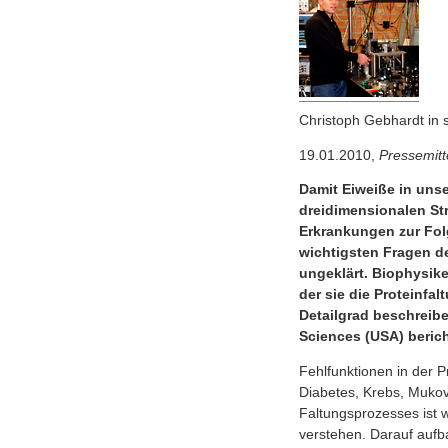
Christoph Gebhardt in
19.01.2010,
Pressemitt
Damit Eiweiße in unse
dreidimensionalen Str
Erkrankungen zur Folg
wichtigsten Fragen de
ungeklärt. Biophysik
der sie die Proteinfa
Detailgrad beschreib
Sciences (USA) berich
Fehlfunktionen in der P
Diabetes, Krebs, Mukov
Faltungsprozesses ist w
verstehen. Darauf auf