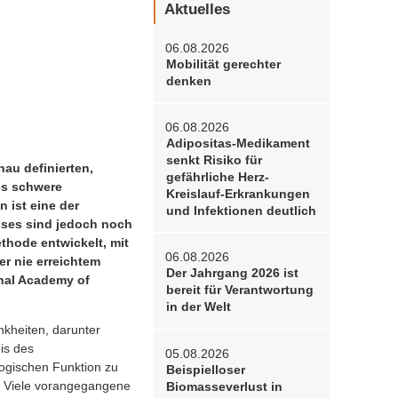
Aktuelles
06.08.2026
Mobilität gerechter
denken
06.08.2026
Adipositas-Medikament
senkt Risiko für
au definierten,
gefährliche Herz-
es schwere
Kreislauf-Erkrankungen
 ist eine der
und Infektionen deutlich
sses sind jedoch noch
thode entwickelt, mit
06.08.2026
er nie erreichtem
Der Jahrgang 2026 ist
onal Academy of
bereit für Verantwortung
in der Welt
nkheiten, darunter
is des
05.08.2026
logischen Funktion zu
Beispielloser
. Viele vorangegangene
Biomasseverlust in