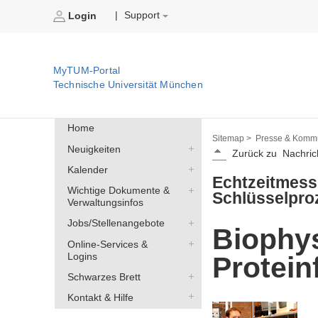
Support
|
Login
MyTUM-Portal
Technische Universität München
Home
Sitemap >
Presse & Kommu
Neuigkeiten
Zurück zu
Nachric
Kalender
Echtzeitmess
Wichtige Dokumente &
Schlüsselpro
Verwaltungsinfos
Jobs/Stellenangebote
Biophys
Online-Services &
Logins
Protein
Schwarzes Brett
Kontakt & Hilfe