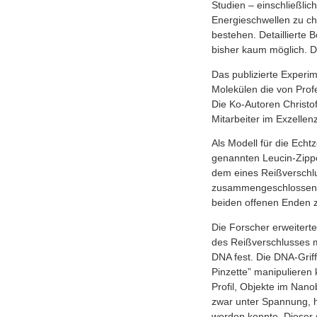
Studien – einschließlic
Energieschwellen zu ch
bestehen. Detaillierte
bisher kaum möglich. D
Das publizierte Experim
Molekülen die von Prof
Die Ko-Autoren Christo
Mitarbeiter im Exzellen
Als Modell für die Echt
genannten Leucin-Zipper
dem eines Reißverschlu
zusammengeschlossen, o
beiden offenen Enden
Die Forscher erweitert
des Reißverschlusses m
DNA fest. Die DNA-Griff
Pinzette” manipulieren 
Profil, Objekte im Nano
zwar unter Spannung, h
werden konnte. Dieser A