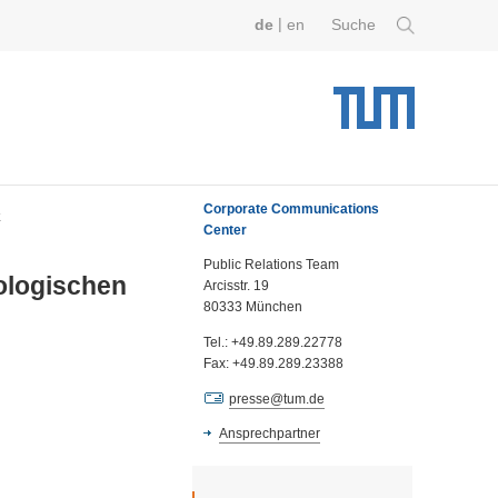
|
de
en
Suche
Corporate Communications
k
Center
Public Relations Team
ologischen
Arcisstr. 19
80333 München
Tel.: +49.89.289.22778
Fax: +49.89.289.23388
presse@tum.de
Ansprechpartner