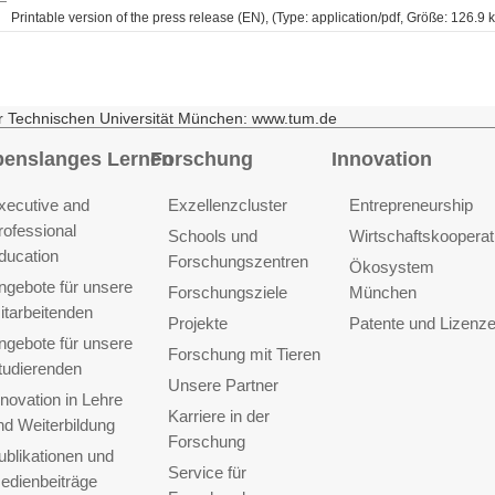
Printable version of the press release (EN), (Type: application/pdf, Größe: 126.9 
r Technischen Universität München: www.tum.de
benslanges Lernen
Forschung
Innovation
xecutive and
Exzellenzcluster
Entrepreneurship
rofessional
Schools und
Wirtschaftskooperat
ducation
Forschungszentren
Ökosystem
ngebote für unsere
Forschungsziele
München
itarbeitenden
Projekte
Patente und Lizenz
ngebote für unsere
Forschung mit Tieren
tudierenden
Unsere Partner
nnovation in Lehre
Karriere in der
nd Weiterbildung
Forschung
ublikationen und
Service für
edienbeiträge