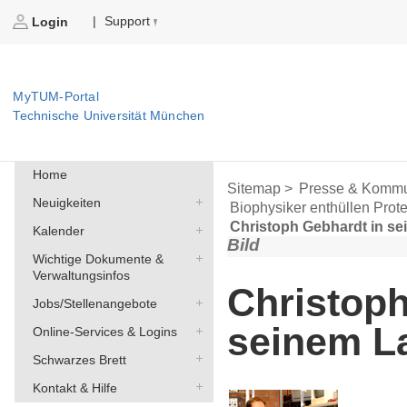
Support
|
Login
MyTUM-Portal
Technische Universität München
Home
Sitemap >
Presse & Kommu
Neuigkeiten
Biophysiker enthüllen Prot
Christoph Gebhardt in s
Kalender
Bild
Wichtige Dokumente &
Verwaltungsinfos
Christoph
Jobs/Stellenangebote
seinem L
Online-Services & Logins
Schwarzes Brett
Kontakt & Hilfe