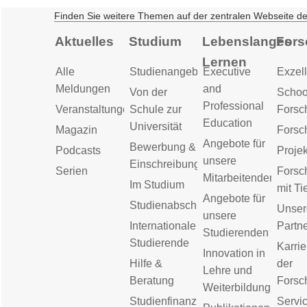
Finden Sie weitere Themen auf der zentralen Webseite d
Aktuelles
Studium
Lebenslanges
Fors
Lernen
Alle
Studienangebot
Executive
Exzell
Meldungen
and
Von der
Schoo
Professional
Veranstaltungen
Schule zur
Forsc
Education
Universität
Magazin
Forsc
Angebote für
Bewerbung &
Podcasts
Proje
unsere
Einschreibung
Serien
Forsc
Mitarbeitenden
Im Studium
mit Ti
Angebote für
Studienabschluss
Unser
unsere
Internationale
Partn
Studierenden
Studierende
Karrie
Innovation in
Hilfe &
der
Lehre und
Beratung
Forsc
Weiterbildung
Studienfinanzierung
Servic