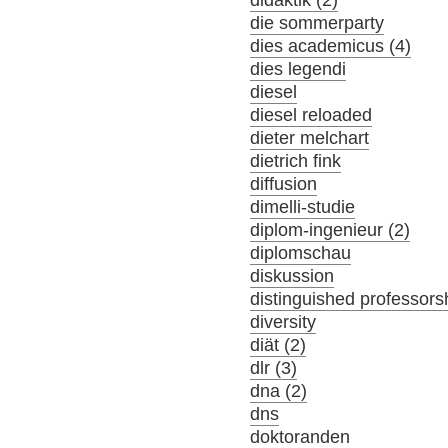
didaktik (2)
die sommerparty
dies academicus (4)
dies legendi
diesel
diesel reloaded
dieter melchart
dietrich fink
diffusion
dimelli-studie
diplom-ingenieur (2)
diplomschau
diskussion
distinguished professors
diversity
diät (2)
dlr (3)
dna (2)
dns
doktoranden