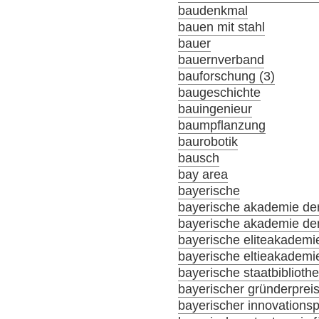
baudenkmal
bauen mit stahl
bauer
bauernverband
bauforschung (3)
baugeschichte
bauingenieur
baumpflanzung
baurobotik
bausch
bay area
bayerische
bayerische akademie der
bayerische akademie der
bayerische eliteakademi
bayerische eltieakademi
bayerische staatbiblioth
bayerischer gründerprei
bayerischer innovationsp