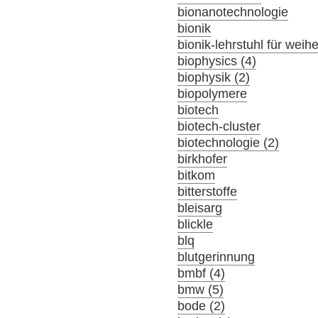
bionanotechnologie
bionik
bionik-lehrstuhl für wei
biophysics (4)
biophysik (2)
biopolymere
biotech
biotech-cluster
biotechnologie (2)
birkhofer
bitkom
bitterstoffe
bleisarg
blickle
blq
blutgerinnung
bmbf (4)
bmw (5)
bode (2)