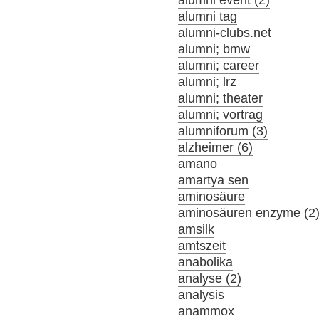
alumni event (2)
alumni tag
alumni-clubs.net
alumni; bmw
alumni; career
alumni; lrz
alumni; theater
alumni; vortrag
alumniforum (3)
alzheimer (6)
amano
amartya sen
aminosäure
aminosäuren enzyme (2
amsilk
amtszeit
anabolika
analyse (2)
analysis
anammox