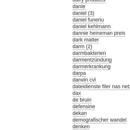
danie
daniel (3)
daniel funeriu
daniel kehlmann
dannie heineman preis
dark matter
darm (2)
darmbakterien
darmentzündung
darmerkrankung
darpa
darwin cvl
dateidienste filer nas ne
dax
de bruin
defensine
dekan
demografischer wandel
denken