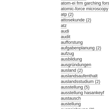
atom-ei frm garching fo
atomic-force microscopy
atp (2)
attosekunde (2)
atz
audi
audit
aufforstung
aufgabenplanung (2)
aufzug
ausbildung
ausgründungen
ausland (2)
auslandsaufenthalt
auslandsstudium (2)
ausstellung (5)
ausstellung hasankeyf
austausch
austellung