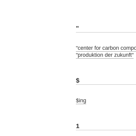
"
"center for carbon compo
"produktion der zukunft"
$
$ing
1