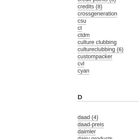
credits (8)
crossgeneration
csu
ct
ctdm
culture clubbing
cultureclubbing (6)
custompacker
cvl
cyan
D
daad (4)
daad-preis
daimler
dairy products