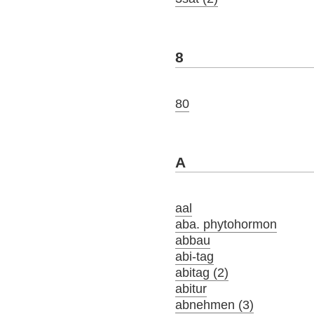
8
80
A
aal
aba. phytohormon
abbau
abi-tag
abitag (2)
abitur
abnehmen (3)