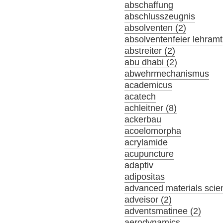
abschaffung
abschlusszeugnis
absolventen (2)
absolventenfeier lehramt
abstreiter (2)
abu dhabi (2)
abwehrmechanismus
academicus
acatech
achleitner (8)
ackerbau
acoelomorpha
acrylamide
acupuncture
adaptiv
adipositas
advanced materials scie
adveisor (2)
adventsmatinee (2)
aerodynamics