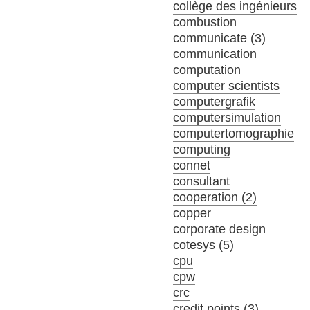
collège des ingénieurs
combustion
communicate (3)
communication
computation
computer scientists
computergrafik
computersimulation
computertomographie
computing
connet
consultant
cooperation (2)
copper
corporate design
cotesys (5)
cpu
cpw
crc
credit points (3)