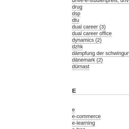
drive-e-studienpreis; driv
drug
dsp
dtu
dual career (3)
dual career office
dynamics (2)
dzhk
dämpfung der schwingu
dänemark (2)
dürnast
E
e
e-commerce
e-learning