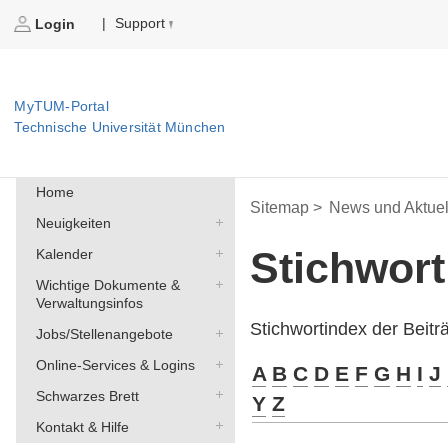
Support
|
Login
MyTUM-Portal
Technische Universität München
Home
Sitemap >
News und Aktuel
Neuigkeiten
Stichwor
Kalender
Wichtige Dokumente &
Verwaltungsinfos
Stichwortindex der Beit
Jobs/Stellenangebote
Online-Services & Logins
A
B
C
D
E
F
G
H
I
J
Schwarzes Brett
Y
Z
Kontakt & Hilfe