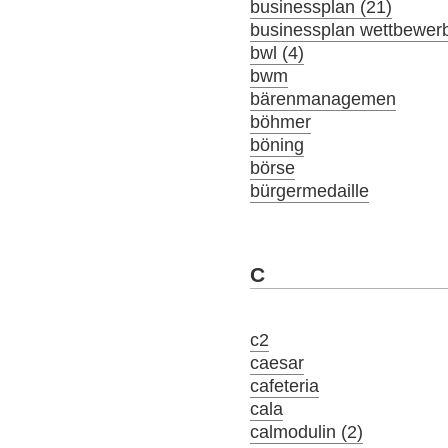
businessplan (21)
businessplan wettbewer
bwl (4)
bwm
bärenmanagemen
böhmer
böning
börse
bürgermedaille
C
c2
caesar
cafeteria
cala
calmodulin (2)