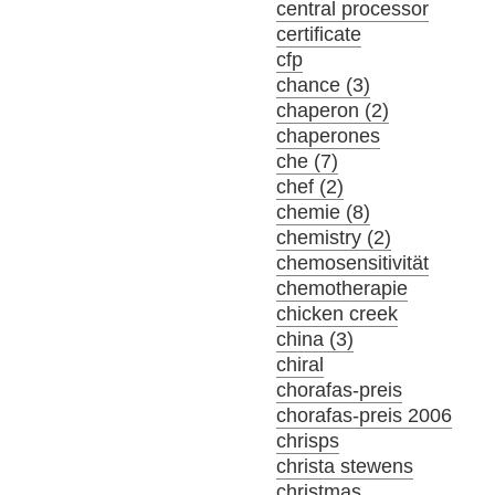
central processor
certificate
cfp
chance (3)
chaperon (2)
chaperones
che (7)
chef (2)
chemie (8)
chemistry (2)
chemosensitivität
chemotherapie
chicken creek
china (3)
chiral
chorafas-preis
chorafas-preis 2006
chrisps
christa stewens
christmas