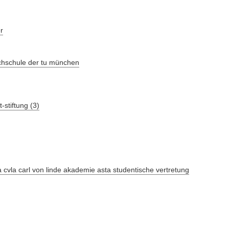
r
chschule der tu münchen
stiftung (3)
-a cvla carl von linde akademie asta studentische vertretung