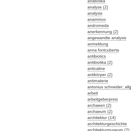
anabolika
analyse (2)
analysis
anammox
andromeda
anerkennung (2)
angewandte analysis
anmeldung
anna fontcuberta
antibiotics
antibiotika (2)
anticaline
antikörper (2)
antimaterie
antonius schneider; al
arbeit
arbeitgeberpreis
archaeen (2)
archaeum (2)
architektur (14)
architekturgeschichte
architekturmuseum (2)