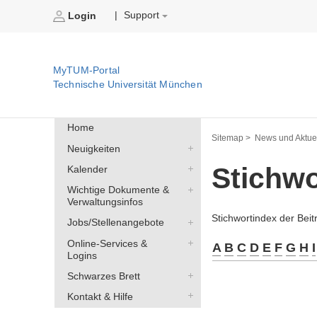
Support
|
Login
MyTUM-Portal
Technische Universität München
Home
Sitemap >
News und Aktuel
Neuigkeiten
Stichw
Kalender
Wichtige Dokumente &
Verwaltungsinfos
Stichwortindex der Bei
Jobs/Stellenangebote
Online-Services &
A
B
C
D
E
F
G
H
I
Logins
Schwarzes Brett
Kontakt & Hilfe