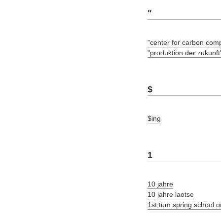
"
"center for carbon com
"produktion der zukunft
$
$ing
1
10 jahre
10 jahre laotse
1st tum spring school 