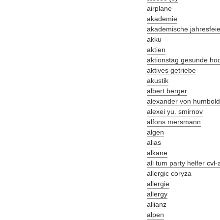
airplane
akademie
akademische jahresfeie
akku
aktien
aktionstag gesunde ho
aktives getriebe
akustik
albert berger
alexander von humboldt-
alexei yu. smirnov
alfons mersmann
algen
alias
alkane
all tum party helfer cvl
allergic coryza
allergie
allergy
allianz
alpen