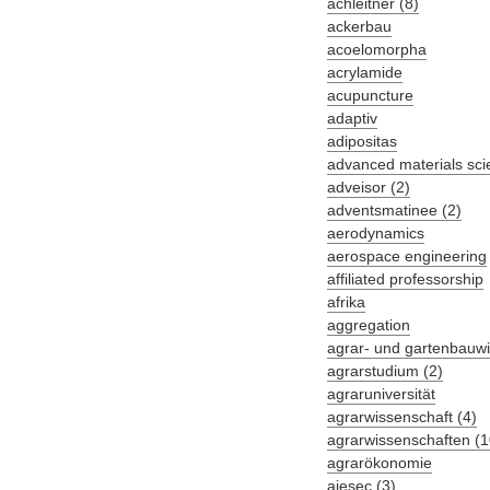
achleitner (8)
ackerbau
acoelomorpha
acrylamide
acupuncture
adaptiv
adipositas
advanced materials sci
adveisor (2)
adventsmatinee (2)
aerodynamics
aerospace engineering
affiliated professorship
afrika
aggregation
agrar- und gartenbauwi
agrarstudium (2)
agraruniversität
agrarwissenschaft (4)
agrarwissenschaften (1
agrarökonomie
aiesec (3)