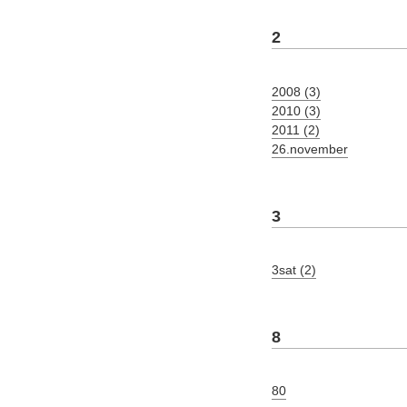
2
2008 (3)
2010 (3)
2011 (2)
26.november
3
3sat (2)
8
80