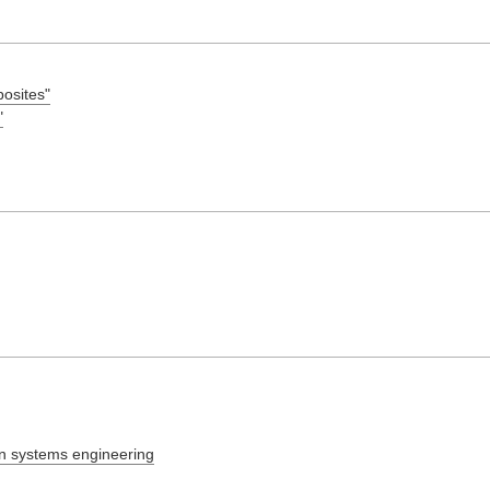
posites"
"
on systems engineering