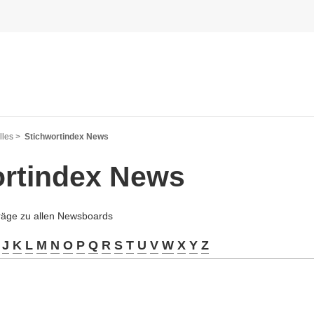
les >
Stichwortindex News
ortindex News
träge zu allen Newsboards
J
K
L
M
N
O
P
Q
R
S
T
U
V
W
X
Y
Z