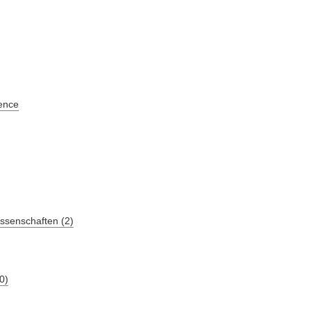
ence
ssenschaften (2)
0)