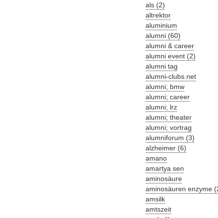
als (2)
altrektor
aluminium
alumni (60)
alumni & career
alumni event (2)
alumni tag
alumni-clubs.net
alumni; bmw
alumni; career
alumni; lrz
alumni; theater
alumni; vortrag
alumniforum (3)
alzheimer (6)
amano
amartya sen
aminosäure
aminosäuren enzyme (
amsilk
amtszeit