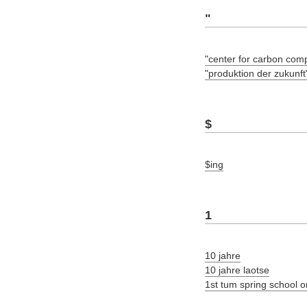
"
"center for carbon com
"produktion der zukunft
$
$ing
1
10 jahre
10 jahre laotse
1st tum spring school 