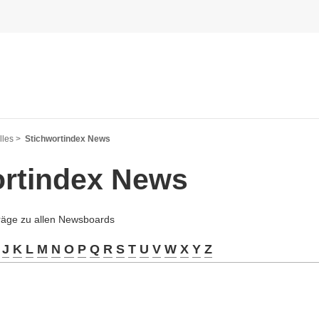
les >
Stichwortindex News
ortindex News
träge zu allen Newsboards
J
K
L
M
N
O
P
Q
R
S
T
U
V
W
X
Y
Z