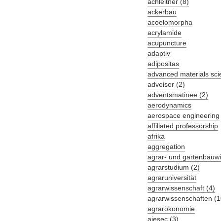
achleitner (8)
ackerbau
acoelomorpha
acrylamide
acupuncture
adaptiv
adipositas
advanced materials sci
adveisor (2)
adventsmatinee (2)
aerodynamics
aerospace engineering
affiliated professorship
afrika
aggregation
agrar- und gartenbauwi
agrarstudium (2)
agraruniversität
agrarwissenschaft (4)
agrarwissenschaften (1
agrarökonomie
aiesec (3)