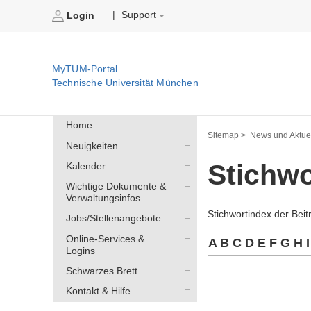
Support
|
Login
MyTUM-Portal
Technische Universität München
Home
Sitemap >
News und Aktuel
Neuigkeiten
Stichw
Kalender
Wichtige Dokumente &
Verwaltungsinfos
Stichwortindex der Bei
Jobs/Stellenangebote
Online-Services &
A
B
C
D
E
F
G
H
I
Logins
Schwarzes Brett
Kontakt & Hilfe