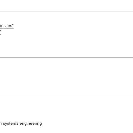
posites"
"
on systems engineering