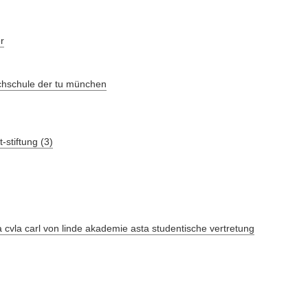
r
chschule der tu münchen
stiftung (3)
-a cvla carl von linde akademie asta studentische vertretung