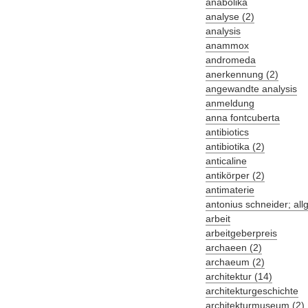
anabolika
analyse (2)
analysis
anammox
andromeda
anerkennung (2)
angewandte analysis
anmeldung
anna fontcuberta
antibiotics
antibiotika (2)
anticaline
antikörper (2)
antimaterie
antonius schneider; al
arbeit
arbeitgeberpreis
archaeen (2)
archaeum (2)
architektur (14)
architekturgeschichte
architekturmuseum (2)