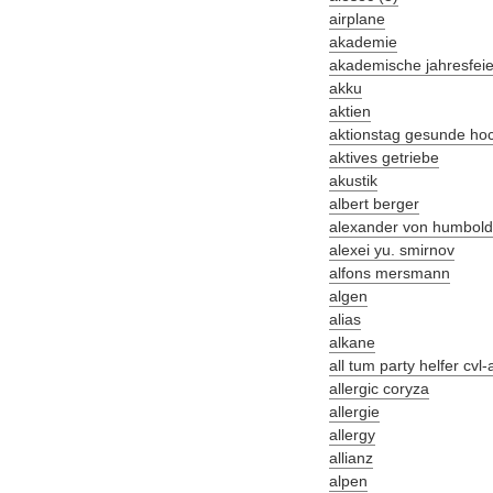
airplane
akademie
akademische jahresfeie
akku
aktien
aktionstag gesunde ho
aktives getriebe
akustik
albert berger
alexander von humboldt-
alexei yu. smirnov
alfons mersmann
algen
alias
alkane
all tum party helfer cvl
allergic coryza
allergie
allergy
allianz
alpen