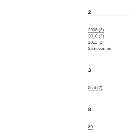
2
2008 (3)
2010 (3)
2011 (2)
26.november
3
3sat (2)
8
80