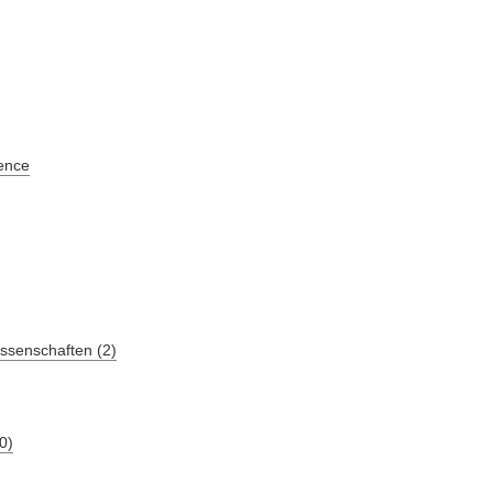
ence
ssenschaften (2)
0)