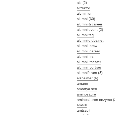
als (2)
altrektor
aluminium
alumni (60)
alumni & career
alumni event (2)
alumni tag
alumni-clubs.net
alumni; bmw
alumni; career
alumni; lrz
alumni; theater
alumni; vortrag
alumniforum (3)
alzheimer (6)
amano
amartya sen
aminosäure
aminosäuren enzyme (
amsilk
amtszeit