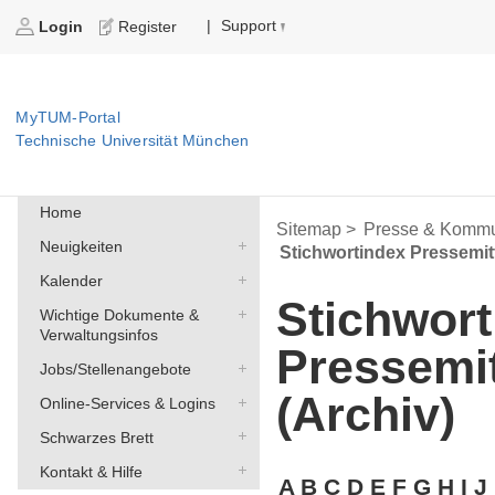
Support
|
Login
Register
MyTUM-Portal
Technische Universität München
Home
Sitemap >
Presse & Kommu
Neuigkeiten
Stichwortindex Pressemit
Kalender
Stichwort
Wichtige Dokumente &
Verwaltungsinfos
Pressemi
Jobs/Stellenangebote
(Archiv)
Online-Services & Logins
Schwarzes Brett
Kontakt & Hilfe
A
B
C
D
E
F
G
H
I
J