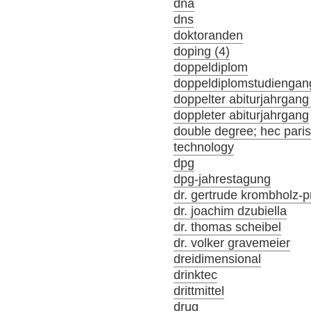
dna
dns
doktoranden
doping (4)
doppeldiplom
doppeldiplomstudiengan
doppelter abiturjahrgang
doppleter abiturjahrgang
double degree; hec par
technology
dpg
dpg-jahrestagung
dr. gertrude krombholz-p
dr. joachim dzubiella
dr. thomas scheibel
dr. volker gravemeier
dreidimensional
drinktec
drittmittel
drug