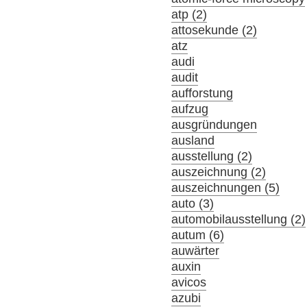
atp (2)
attosekunde (2)
atz
audi
audit
aufforstung
aufzug
ausgründungen
ausland
ausstellung (2)
auszeichnung (2)
auszeichnungen (5)
auto (3)
automobilausstellung (2)
autum (6)
auwärter
auxin
avicos
azubi