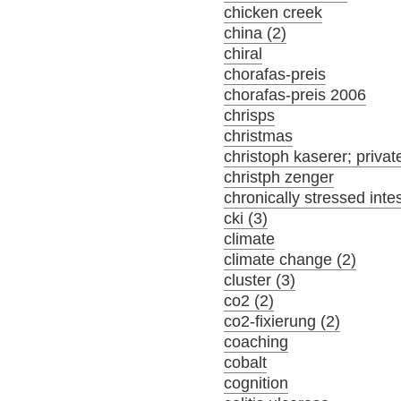
chicken creek
china (2)
chiral
chorafas-preis
chorafas-preis 2006
chrisps
christmas
christoph kaserer; privat
christph zenger
chronically stressed inte
cki (3)
climate
climate change (2)
cluster (3)
co2 (2)
co2-fixierung (2)
coaching
cobalt
cognition