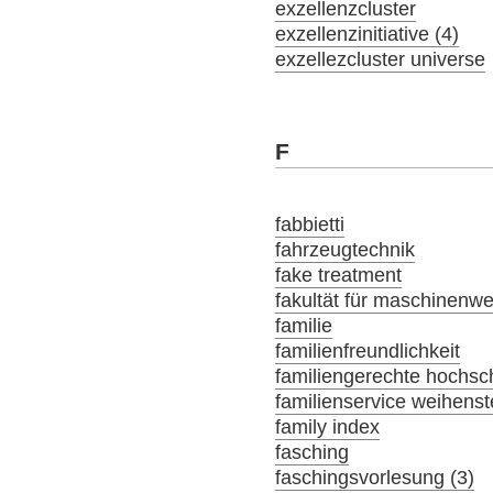
exzellenzcluster
exzellenzinitiative (4)
exzellezcluster universe
F
fabbietti
fahrzeugtechnik
fake treatment
fakultät für maschinenw
familie
familienfreundlichkeit
familiengerechte hochsch
familienservice weihens
family index
fasching
faschingsvorlesung (3)