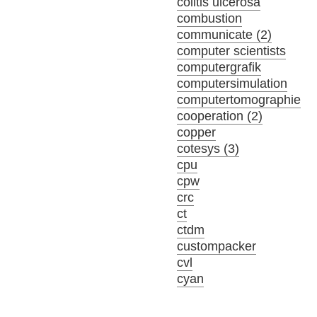
colitis ulcerosa
combustion
communicate (2)
computer scientists
computergrafik
computersimulation
computertomographie
cooperation (2)
copper
cotesys (3)
cpu
cpw
crc
ct
ctdm
custompacker
cvl
cyan