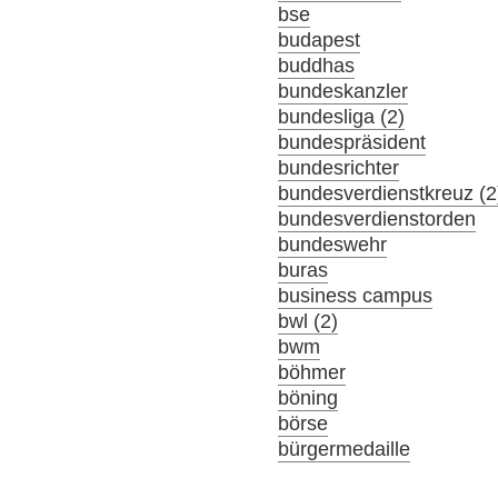
bse
budapest
buddhas
bundeskanzler
bundesliga (2)
bundespräsident
bundesrichter
bundesverdienstkreuz (2
bundesverdienstorden
bundeswehr
buras
business campus
bwl (2)
bwm
böhmer
böning
börse
bürgermedaille