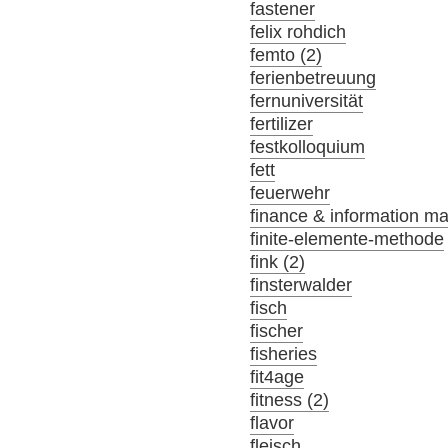
fastener
felix rohdich
femto (2)
ferienbetreuung
fernuniversität
fertilizer
festkolloquium
fett
feuerwehr
finance & information m
finite-elemente-methode
fink (2)
finsterwalder
fisch
fischer
fisheries
fit4age
fitness (2)
flavor
fleisch