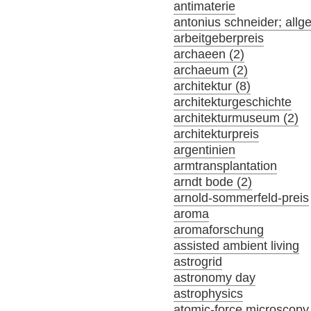
antimaterie
antonius schneider; allg
arbeitgeberpreis
archaeen (2)
archaeum (2)
architektur (8)
architekturgeschichte
architekturmuseum (2)
architekturpreis
argentinien
armtransplantation
arndt bode (2)
arnold-sommerfeld-preis
aroma
aromaforschung
assisted ambient living
astrogrid
astronomy day
astrophysics
atomic-force microscopy