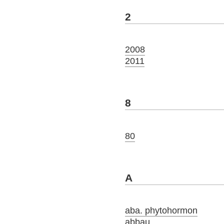
2
2008
2011
8
80
A
aba. phytohormon
abbau