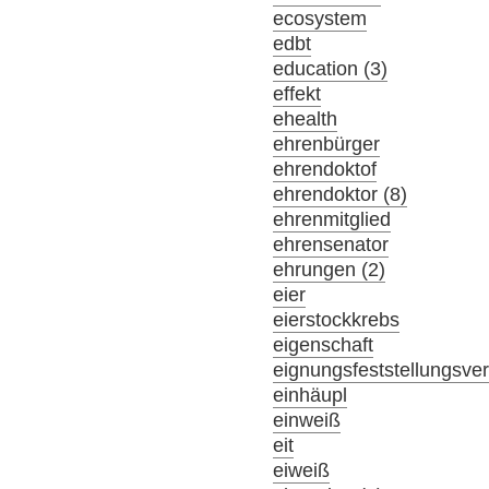
ecosystem
edbt
education (3)
effekt
ehealth
ehrenbürger
ehrendoktof
ehrendoktor (8)
ehrenmitglied
ehrensenator
ehrungen (2)
eier
eierstockkrebs
eigenschaft
eignungsfeststellungsve
einhäupl
einweiß
eit
eiweiß