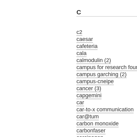
C
c2
caesar
cafeteria
cala
calmodulin (2)
campus for research fou
campus garching (2)
campus-cneipe
cancer (3)
capgemini
car
car-to-x communication
car@tum
carbon monoxide
carbonfaser