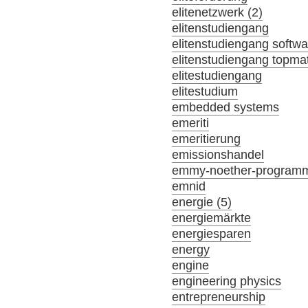
elitenetzwerk (2)
elitenstudiengang
elitenstudiengang softw
elitenstudiengang topma
elitestudiengang
elitestudium
embedded systems
emeriti
emeritierung
emissionshandel
emmy-noether-program
emnid
energie (5)
energiemärkte
energiesparen
energy
engine
engineering physics
entrepreneurship