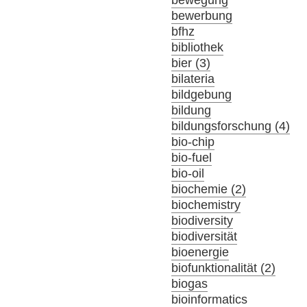
bewerbung
bfhz
bibliothek
bier (3)
bilateria
bildgebung
bildung
bildungsforschung (4)
bio-chip
bio-fuel
bio-oil
biochemie (2)
biochemistry
biodiversity
biodiversität
bioenergie
biofunktionalität (2)
biogas
bioinformatics