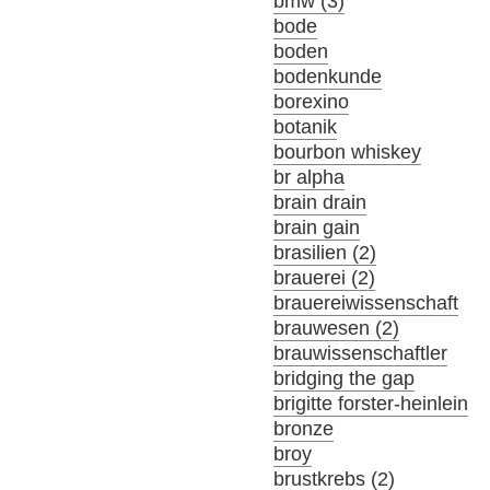
bmw (3)
bode
boden
bodenkunde
borexino
botanik
bourbon whiskey
br alpha
brain drain
brain gain
brasilien (2)
brauerei (2)
brauereiwissenschaft
brauwesen (2)
brauwissenschaftler
bridging the gap
brigitte forster-heinlein
bronze
broy
brustkrebs (2)