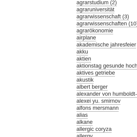
agrarstudium (2)
agraruniversität
agrarwissenschaft (3)
agrarwissenschaften (10
agrarökonomie
airplane
akademische jahresfeier
akku
aktien
aktionstag gesunde hoc
aktives getriebe
akustik
albert berger
alexander von humboldt-s
alexei yu. smirnov
alfons mersmann
alias
alkane
allergic coryza
allergy