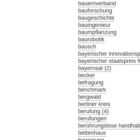
bauernverband
bauforschung
baugeschichte
bauingenieur
baumpflanzung
baurobotik
bausch
bayerischer innovationsp
bayerischer staatspreis f
bayernsat (2)
becker
befragung
benchmark
bergwald
berliner kreis
berufung (4)
berufungen
berührungslose handha
bettenhaus
bewegung