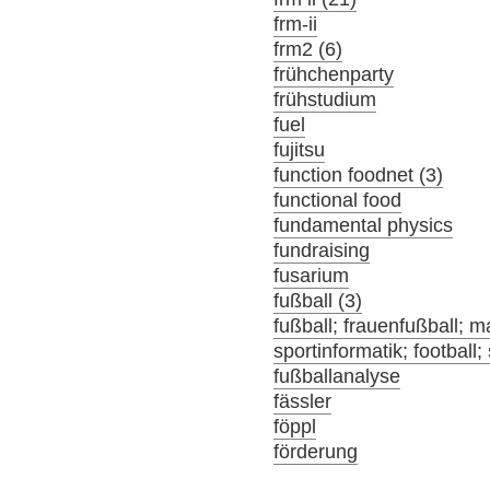
frm-ii
frm2 (6)
frühchenparty
frühstudium
fuel
fujitsu
function foodnet (3)
functional food
fundamental physics
fundraising
fusarium
fußball (3)
fußball; frauenfußball; m
sportinformatik; football;
fußballanalyse
fässler
föppl
förderung