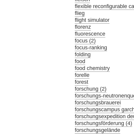
flexible reconfigurable c
flieg
flight simulator
florenz
fluorescence
focus (2)
focus-ranking
folding
food
food chemistry
forelle
forest
forschung (2)
forschungs-neutronenque
forschungsbrauerei
forschungscampus garc
forschungsexpedition de
forschungsförderung (4)
forschungsgelände