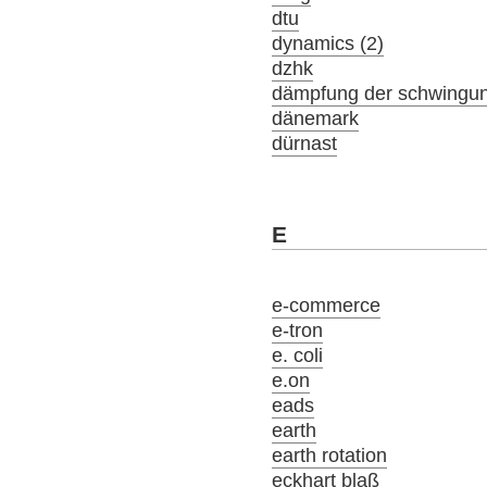
dtu
dynamics (2)
dzhk
dämpfung der schwingu
dänemark
dürnast
E
e-commerce
e-tron
e. coli
e.on
eads
earth
earth rotation
eckhart blaß