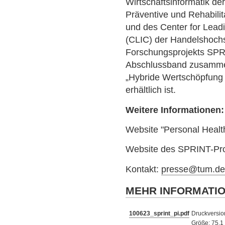
Wirtschaftsinformatik de
Präventive und Rehabili
und des Center for Lead
(CLIC) der Handelshochs
Forschungsprojekts SPR
Abschlussband zusammen
„Hybride Wertschöpfung 
erhältlich ist.
Weitere Informationen:
Website "Personal Healt
Website des SPRINT-Pro
Kontakt:
presse@tum.d
MEHR INFORMATI
100623_sprint_pi.pdf
Druckversion
Größe: 75.1