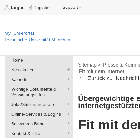
Support
|
Login
Register
MyTUM-Portal
Technische Universität München
Home
Sitemap >
Presse & Kommu
Neuigkeiten
Fit mit dem Internet
Zurück zu
Nachricht
Kalender
Wichtige Dokumente &
Verwaltungsinfos
Übergewichtige e
internetgestütz
Jobs/Stellenangebote
Online-Services & Logins
Fit mit d
Schwarzes Brett
Kontakt & Hilfe