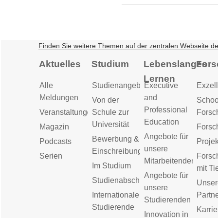
Finden Sie weitere Themen auf der zentralen Webseite d
Aktuelles
Studium
Lebenslanges
Fors
Lernen
Alle
Studienangebot
Executive
Exzell
Meldungen
and
Von der
Schoo
Professional
Veranstaltungen
Schule zur
Forsc
Education
Universität
Magazin
Forsc
Angebote für
Bewerbung &
Podcasts
Proje
unsere
Einschreibung
Serien
Forsc
Mitarbeitenden
Im Studium
mit Ti
Angebote für
Studienabschluss
Unser
unsere
Internationale
Partn
Studierenden
Studierende
Karrie
Innovation in