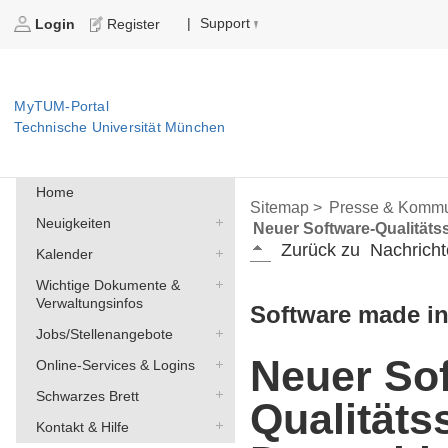
Support
|
Login
Register
MyTUM-Portal
Technische Universität München
Home
Sitemap >
Presse & Kommu
Neuigkeiten
Neuer Software-Qualitäts
Zurück zu
Nachricht
Kalender
Wichtige Dokumente &
Verwaltungsinfos
Software made i
Jobs/Stellenangebote
Neuer Sof
Online-Services & Logins
Schwarzes Brett
Qualitäts
Kontakt & Hilfe