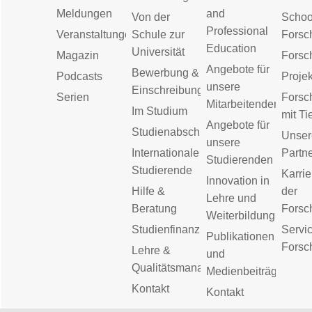
Meldungen
and
Von der
Schoo
Professional
Veranstaltungen
Schule zur
Forsc
Education
Universität
Magazin
Forsc
Angebote für
Bewerbung &
Podcasts
Proje
unsere
Einschreibung
Serien
Forsc
Mitarbeitenden
Im Studium
mit Ti
Angebote für
Studienabschluss
Unser
unsere
Internationale
Partn
Studierenden
Studierende
Karrie
Innovation in
Hilfe &
der
Lehre und
Beratung
Forsc
Weiterbildung
Studienfinanzierung
Servic
Publikationen
Forsc
Lehre &
und
Qualitätsmanagement
Medienbeiträge
Kontakt
Kontakt