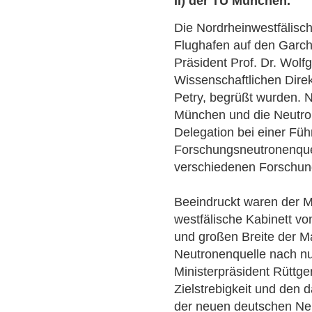
II) der TU München.
Die Nordrheinwestfälisc
Flughafen auf den Garc
Präsident Prof. Dr. Wol
Wissenschaftlichen Direk
Petry, begrüßt wurden. 
München und die Neutro
Delegation bei einer Füh
Forschungsneutronenque
verschiedenen Forschung
Beeindruckt waren der M
westfälische Kabinett vo
und großen Breite der M
Neutronenquelle nach nu
Ministerpräsident Rüttge
Zielstrebigkeit und den 
der neuen deutschen Ne