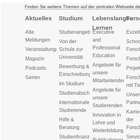
Finden Sie weitere Themen auf der zentralen Webseite d
Aktuelles
Studium
Lebenslanges
Fors
Lernen
Alle
Studienangebot
Executive
Exzell
Meldungen
and
Von der
Schoo
Professional
Veranstaltungen
Schule zur
Forsc
Education
Universität
Magazin
Forsc
Angebote für
Bewerbung &
Podcasts
Proje
unsere
Einschreibung
Serien
Forsc
Mitarbeitenden
Im Studium
mit Ti
Angebote für
Studienabschluss
Unser
unsere
Internationale
Partn
Studierenden
Studierende
Karrie
Innovation in
Hilfe &
der
Lehre und
Beratung
Forsc
Weiterbildung
Studienfinanzierung
Servic
Publikationen