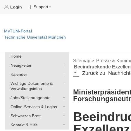
Support
|
Login
MyTUM-Portal
Technische Universität München
Home
Sitemap >
Presse & Kommu
Neuigkeiten
Beeindruckende Exzellenz
Zurück zu
Nachricht
Kalender
Wichtige Dokumente &
Verwaltungsinfos
Ministerpräsiden
Forschungsneutr
Jobs/Stellenangebote
Online-Services & Logins
Beeindru
Schwarzes Brett
Exzellenz
Kontakt & Hilfe