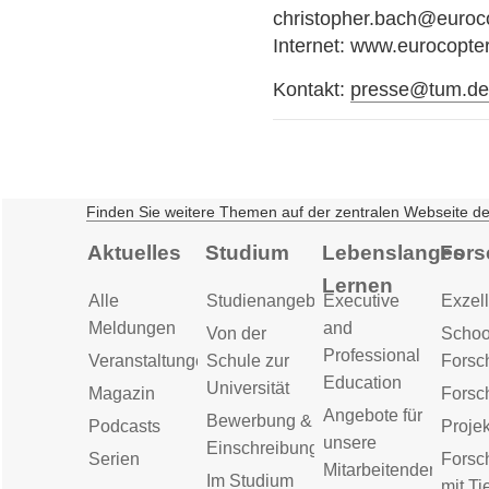
christopher.bach@euroc
Internet: www.eurocopte
Kontakt:
presse@tum.d
Finden Sie weitere Themen auf der zentralen Webseite d
Aktuelles
Studium
Lebenslanges
Fors
Lernen
Alle
Studienangebot
Executive
Exzell
Meldungen
and
Von der
Schoo
Professional
Veranstaltungen
Schule zur
Forsc
Education
Universität
Magazin
Forsc
Angebote für
Bewerbung &
Podcasts
Proje
unsere
Einschreibung
Serien
Forsc
Mitarbeitenden
Im Studium
mit Ti