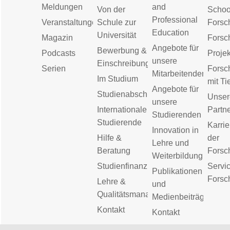
Meldungen
and
Von der
Schoo
Professional
Veranstaltungen
Schule zur
Forsc
Education
Universität
Magazin
Forsc
Angebote für
Bewerbung &
Podcasts
Proje
unsere
Einschreibung
Serien
Forsc
Mitarbeitenden
Im Studium
mit Ti
Angebote für
Studienabschluss
Unser
unsere
Internationale
Partn
Studierenden
Studierende
Karrie
Innovation in
Hilfe &
der
Lehre und
Beratung
Forsc
Weiterbildung
Studienfinanzierung
Servic
Publikationen
Forsc
Lehre &
und
Qualitätsmanagement
Medienbeiträge
Kontakt
Kontakt