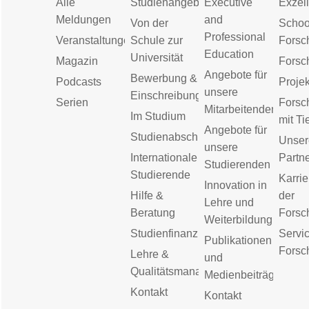
Alle
Studienangebot
Executive
Exzell
Meldungen
and
Von der
Schoo
Professional
Veranstaltungen
Schule zur
Forsc
Education
Universität
Magazin
Forsc
Angebote für
Bewerbung &
Podcasts
Proje
unsere
Einschreibung
Serien
Forsc
Mitarbeitenden
Im Studium
mit Ti
Angebote für
Studienabschluss
Unser
unsere
Internationale
Partn
Studierenden
Studierende
Karrie
Innovation in
Hilfe &
der
Lehre und
Beratung
Forsc
Weiterbildung
Studienfinanzierung
Servic
Publikationen
Forsc
Lehre &
und
Qualitätsmanagement
Medienbeiträge
Kontakt
Kontakt