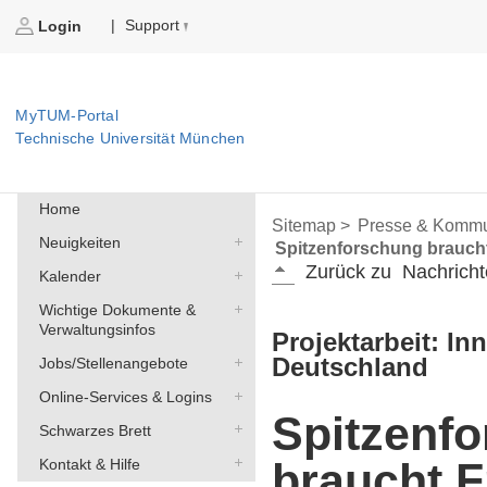
Support
|
Login
MyTUM-Portal
Technische Universität München
Home
Sitemap >
Presse & Kommu
Neuigkeiten
Spitzenforschung brauch
Zurück zu
Nachricht
Kalender
Wichtige Dokumente &
Verwaltungsinfos
Projektarbeit: In
Deutschland
Jobs/Stellenangebote
Online-Services & Logins
Spitzenf
Schwarzes Brett
braucht 
Kontakt & Hilfe