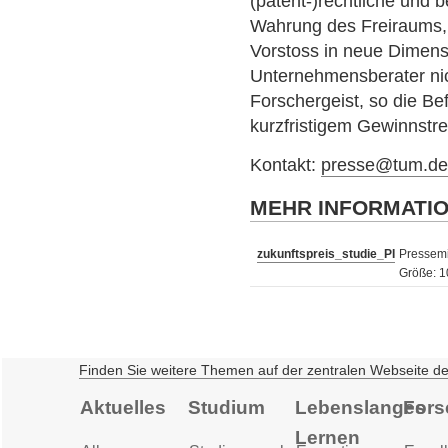
(patent-)rechtliche und b
Wahrung des Freiraums,
Vorstoss in neue Dimensi
Unternehmensberater ni
Forschergeist, so die Be
kurzfristigem Gewinnstre
Kontakt:
presse@tum.d
MEHR INFORMATI
zukunftspreis_studie_PI
Pressemi
Größe: 1
Finden Sie weitere Themen auf der zentralen Webseite d
Aktuelles
Studium
Lebenslanges
Fors
Lernen