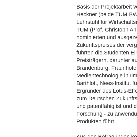
Basis der Projektarbeit
Heckner (beide TUM-BW
Lehrstuhl für Wirtschaft
TUM (Prof. Christoph An
nominierten und ausgez
Zukunftspreises der ver
führten die Studenten Ei
Preisträgern, darunter a
Brandenburg, Fraunhofer-I
Medientechnologie in Ilm
Barthlott, Nees-Institut f
Ergründer des Lotus-Effe
zum Deutschen Zukunftspr
und patentfähig ist und 
Forschung - zu anwendun
Produkten führt.
Aus den Befragungen kon