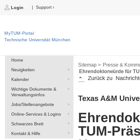
Support
|
Login
MyTUM-Portal
Technische Universität München
Home
Sitemap >
Presse & Kommu
Neuigkeiten
Ehrendoktorwürde für T
Zurück zu
Nachricht
Kalender
Wichtige Dokumente &
Verwaltungsinfos
Texas A&M Unive
Jobs/Stellenangebote
Ehrendok
Online-Services & Logins
Schwarzes Brett
TUM-Präs
Kontakt & Hilfe