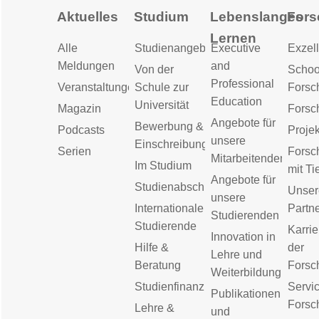
Aktuelles
Studium
Lebenslanges
Fors
Lernen
Alle
Studienangebot
Executive
Exzell
Meldungen
and
Von der
Schoo
Professional
Veranstaltungen
Schule zur
Forsc
Education
Universität
Magazin
Forsc
Angebote für
Bewerbung &
Podcasts
Proje
unsere
Einschreibung
Serien
Forsc
Mitarbeitenden
Im Studium
mit Ti
Angebote für
Studienabschluss
Unser
unsere
Internationale
Partn
Studierenden
Studierende
Karrie
Innovation in
Hilfe &
der
Lehre und
Beratung
Forsc
Weiterbildung
Studienfinanzierung
Servic
Publikationen
Forsc
Lehre &
und