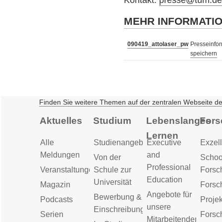
Kontakt:
presse@tum.d
MEHR INFORMATI
090419_attolaser_pw
Presseinfor
speichern
Finden Sie weitere Themen auf der zentralen Webseite d
Aktuelles
Studium
Lebenslanges
Fors
Lernen
Alle
Studienangebot
Executive
Exzell
Meldungen
and
Von der
Schoo
Professional
Veranstaltungen
Schule zur
Forsc
Education
Universität
Magazin
Forsc
Angebote für
Bewerbung &
Podcasts
Proje
unsere
Einschreibung
Serien
Forsc
Mitarbeitenden