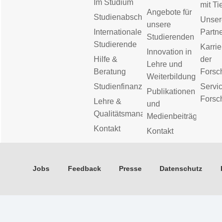
Im Studium
mit Ti
Angebote für
Studienabschluss
Unser
unsere
Internationale
Partn
Studierenden
Studierende
Karrie
Innovation in
Hilfe &
der
Lehre und
Beratung
Forsc
Weiterbildung
Studienfinanzierung
Servic
Publikationen
Forsc
Lehre &
und
Qualitätsmanagement
Medienbeiträge
Kontakt
Kontakt
Jobs
Feedback
Presse
Datenschutz