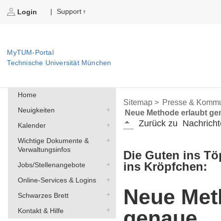
Support
|
Login
MyTUM-Portal
Technische Universität München
Home
Sitemap >
Presse & Kommu
Neuigkeiten
Neue Methode erlaubt gen
Zurück zu
Nachricht
Kalender
Wichtige Dokumente &
Verwaltungsinfos
Die Guten ins Tö
ins Kröpfchen:
Jobs/Stellenangebote
Online-Services & Logins
Neue Met
Schwarzes Brett
genaue
Kontakt & Hilfe