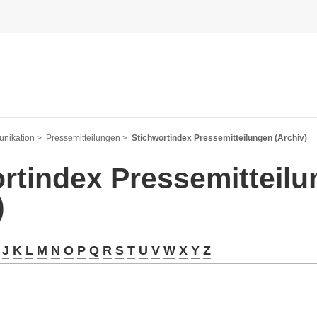
nikation >
Pressemitteilungen >
Stichwortindex Pressemitteilungen (Archiv)
rtindex Pressemitteil
)
J
K
L
M
N
O
P
Q
R
S
T
U
V
W
X
Y
Z