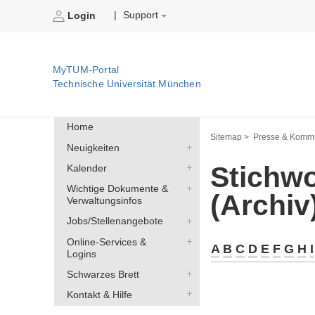
Support
|
Login
MyTUM-Portal
Technische Universität München
Home
Sitemap >
Presse & Kommu
Neuigkeiten
Stichwo
Kalender
Wichtige Dokumente &
(Archiv
Verwaltungsinfos
Jobs/Stellenangebote
Online-Services &
A
B
C
D
E
F
G
H
I
Logins
Schwarzes Brett
Kontakt & Hilfe