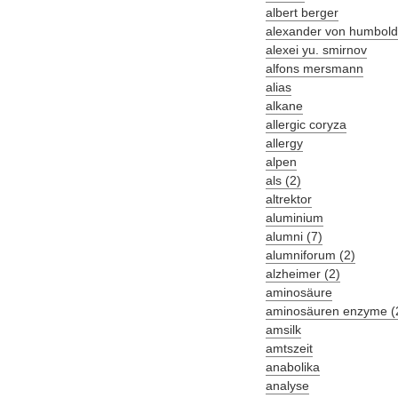
albert berger
alexander von humboldt-
alexei yu. smirnov
alfons mersmann
alias
alkane
allergic coryza
allergy
alpen
als (2)
altrektor
aluminium
alumni (7)
alumniforum (2)
alzheimer (2)
aminosäure
aminosäuren enzyme (
amsilk
amtszeit
anabolika
analyse