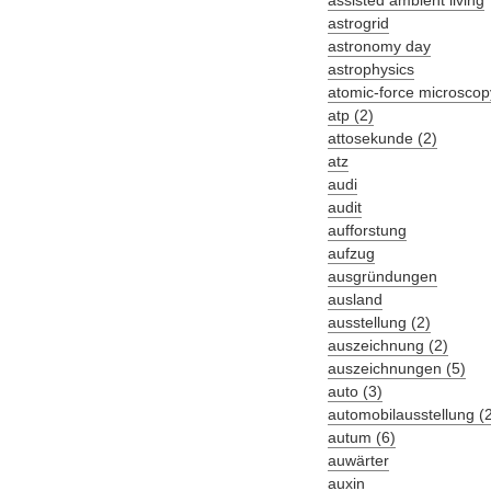
assisted ambient living
astrogrid
astronomy day
astrophysics
atomic-force microscop
atp (2)
attosekunde (2)
atz
audi
audit
aufforstung
aufzug
ausgründungen
ausland
ausstellung (2)
auszeichnung (2)
auszeichnungen (5)
auto (3)
automobilausstellung (
autum (6)
auwärter
auxin