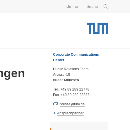
|
de
en
Suche
Corporate Communications
Center
ungen
Public Relations Team
Arcisstr. 19
80333 München
Tel.: +49.89.289.22778
Fax: +49.89.289.23388
presse@tum.de
Ansprechpartner