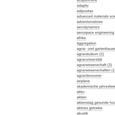
acupuncture
adaptiv
adipositas
advanced materials sci
adventsmatinee
aerodynamics
aerospace engineering
afrika
aggregation
agrar- und gartenbauwi
agrarstudium (2)
agraruniversität
agrarwissenschaft (3)
agrarwissenschaften (1
agrarökonomie
airplane
akademische jahresfeie
akku
aktien
aktionstag gesunde ho
aktives getriebe
akustik