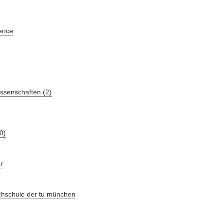
ence
ssenschaften (2)
0)
r
chschule der tu münchen