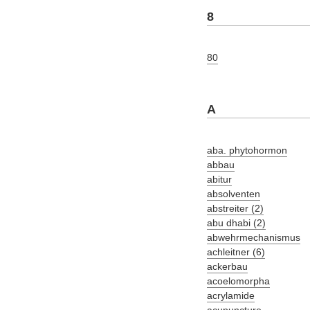
8
80
A
aba. phytohormon
abbau
abitur
absolventen
abstreiter (2)
abu dhabi (2)
abwehrmechanismus
achleitner (6)
ackerbau
acoelomorpha
acrylamide